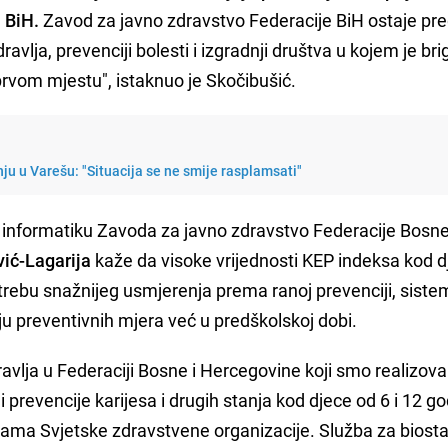
i BiH.
Zavod za javno zdravstvo Federacije BiH ostaje pr
vlja, prevenciji bolesti i izgradnji društva u kojem je bri
 prvom mjestu", istaknuo je Skočibušić.
nju u Varešu: "Situacija se ne smije rasplamsati"
 i informatiku Zavoda za javno zdravstvo Federacije Bosne
vić-Lagarija
kaže da visoke vrijednosti KEP indeksa kod d
otrebu snažnijeg usmjerenja prema ranoj prevenciji, sis
ju preventivnih mjera već u predškolskoj dobi.
vlja u Federaciji Bosne i Hercegovine koji smo realizoval
i prevencije karijesa i drugih stanja kod djece od 6 i 12 g
ama Svjetske zdravstvene organizacije. Služba za biostat