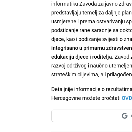
informatiku Zavoda za javno zdravs
predstavljaju temelj za daljnje plan
usmjerene i prema ostvarivanju spec
podsticanje rane saradnje sa dokt
djece, kao i podizanje svijesti o z
integrisano u primarnu zdravstvenu
edukaciju djece i roditelja.
Zavod z
razvoj održivog i naučno utemelje
strateškim ciljevima, ali prilagođe
Detaljnije informacije o rezultatim
Hercegovine možete pročitati
OVD