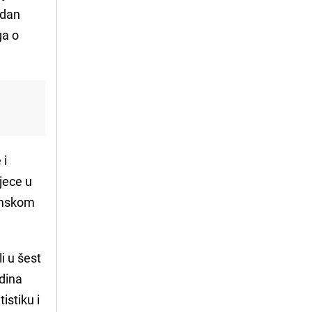
edan
ga o
 i
jece u
temskom
i u šest
odina
istiku i