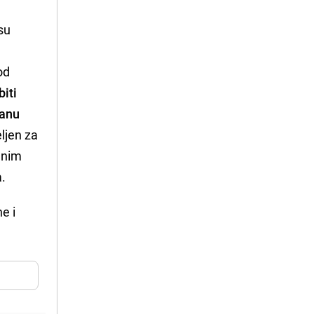
 su
od
iti
ranu
ljen za
lnim
a.
e i