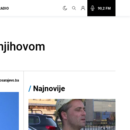
RADIO
90,2 FM
 njihovom
osarajevo.ba
/
Najnovije