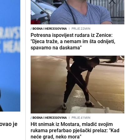
/
BOSNA I HERCEGOVINA
I
PRIJE 22MIN
Potresna ispovijest rudara iz Zenice:
"Djeca traže, a nemam im šta odnijeti,
spavamo na daskama"
/
BOSNA I HERCEGOVINA
I
PRIJE 41MIN
ovao je
Hit snimak iz Mostara, mladić svojim
rukama prefarbao pješački prelaz: "Kad
neće grad, neko mora"