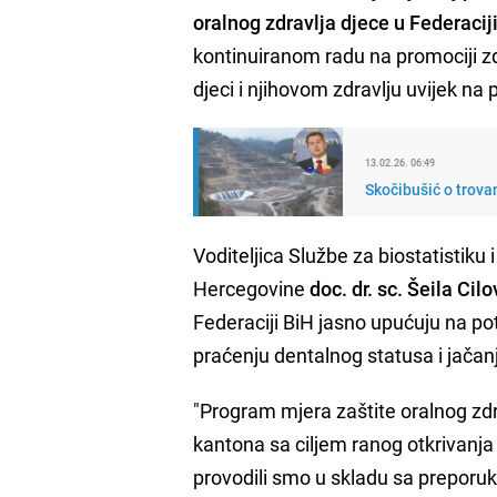
oralnog zdravlja djece u Federacij
kontinuiranom radu na promociji zdra
djeci i njihovom zdravlju uvijek na
13.02.26. 06:49
Skočibušić o trova
Voditeljica Službe za biostatistiku
Hercegovine
doc. dr. sc.
Šeila Cilo
Federaciji BiH jasno upućuju na p
praćenju dentalnog statusa i jačan
"Program mjera zaštite oralnog zdra
kantona sa ciljem ranog otkrivanja 
provodili smo u skladu sa preporuk