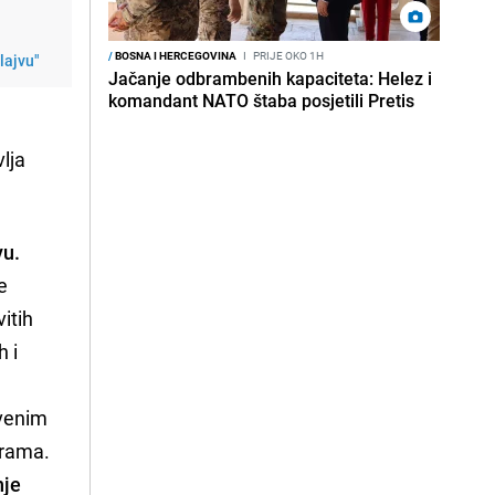
/
BOSNA I HERCEGOVINA
I
PRIJE OKO 1H
lajvu"
Jačanje odbrambenih kapaciteta: Helez i
komandant NATO štaba posjetili Pretis
lja
vu.
e
itih
h i
tvenim
grama.
nje