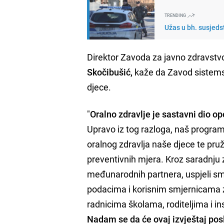
TRENDING
Užas u bh. susjedst
Direktor Zavoda za javno zdravstvo
Skočibušić,
kaže da Zavod sistemski
djece.
"
Oralno zdravlje je sastavni dio op
Upravo iz tog razloga, naš progra
oralnog zdravlja naše djece te pru
preventivnih mjera. Kroz saradnju z
međunarodnih partnera, uspjeli smo 
podacima i korisnim smjernicama z
radnicima školama, roditeljima i i
Nadam se da će ovaj izvještaj poslu