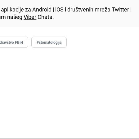
aplikacije za
Android
|
iOS
i društvenih mreža
Twitter
|
utem našeg
Viber
Chata.
zdravstvo FBiH
#stomatologija