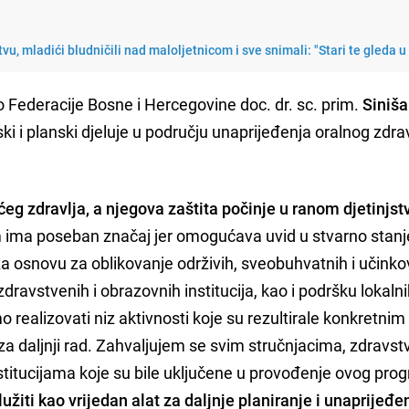
vu, mladići bludničili nad maloljetnicom i sve snimali: "Stari te gleda u 
 Federacije Bosne i Hercegovine doc. dr. sc. prim.
Siniša
 i planski djeluje u području unaprijeđenja oralnog zdrav
ćeg zdravlja, a njegova zaštita počinje u ranom djetinjst
m ima poseban značaj jer omogućava uvid u stvarno stanj
ža osnovu za oblikovanje održivih, sveobuhvatnih i učinkov
dravstvenih i obrazovnih institucija, kao i podršku lokalni
realizovati niz aktivnosti koje su rezultirale konkretnim
a daljnji rad. Zahvaljujem se svim stručnjacima, zdravs
nstitucijama koje su bile uključene u provođenje ovog pro
žiti kao vrijedan alat za daljnje planiranje i unaprijeđe