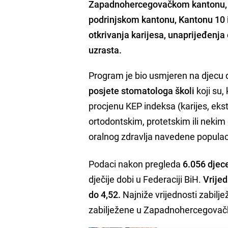
Zapadnohercegovačkom kantonu, 
podrinjskom kantonu, Kantonu 10
otkrivanja karijesa, unaprijeđenja
uzrasta.
Program je bio usmjeren na djecu
posjete stomatologa školi
koji su,
procjenu KEP indeksa (karijes, ekst
ortodontskim, protetskim ili nekim 
oralnog zdravlja navedene populac
Podaci nakon pregleda
6.056 djec
dječije dobi u Federaciji BiH.
Vrije
do 4,52.
Najniže vrijednosti zabilj
zabilježene u Zapadnohercegovačko