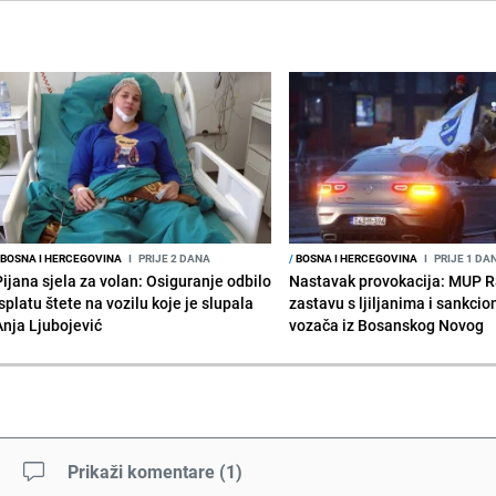
BOSNA I HERCEGOVINA
I
PRIJE 2 DANA
/
BOSNA I HERCEGOVINA
I
PRIJE 1 DA
Pijana sjela za volan: Osiguranje odbilo
Nastavak provokacija: MUP 
splatu štete na vozilu koje je slupala
zastavu s ljiljanima i sankcio
Anja Ljubojević
vozača iz Bosanskog Novog
Prikaži komentare
(
1
)