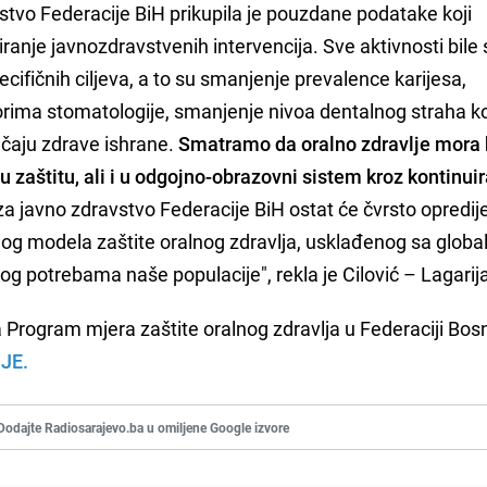
tvo Federacije BiH prikupila je pouzdane podatake koji
iranje javnozdravstvenih intervencija. Sve aktivnosti bile
ifičnih ciljeva, a to su smanjenje prevalence karijesa,
orima stomatologije, smanjenje nivoa dentalnog straha k
načaju zdrave ishrane.
Smatramo da oralno zdravlje mora b
 zaštitu, ali i u odgojno-obrazovni sistem kroz kontinui
a javno zdravstvo Federacije BiH ostat će čvrsto opredije
nog modela zaštite oralnog zdravlja, usklađenog sa globa
nog potrebama naše populacije", rekla je Cilović – Lagarij
a Program mjera zaštite oralnog zdravlja u Federaciji Bosn
JE.
Dodajte Radiosarajevo.ba u omiljene Google izvore