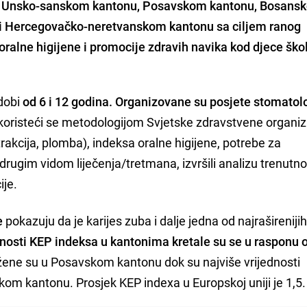
Unsko-sanskom kantonu, Posavskom kantonu, Bosansk
 i Hercegovačko-neretvanskom kantonu sa ciljem ranog
 oralne higijene i promocije zdravih navika kod djece šk
 dobi
od 6 i 12 godina.
Organizovane su posjete stomatolo
 koristeći se metodologijom Svjetske zdravstvene organiz
rakcija, plomba), indeksa oralne higijene, potrebe za
drugim vidom liječenja/tretmana, izvršili analizu trenutn
ije.
e
pokazuju da je karijes zuba i dalje jedna od najraširenijih
dnosti KEP indeksa u kantonima kretale su se u rasponu 
ežene su u Posavskom kantonu dok su najviše vrijednosti
m kantonu. Prosjek KEP indexa u Europskoj uniji je 1,5.