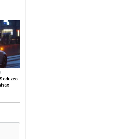
N
RS oduzeo
nisao