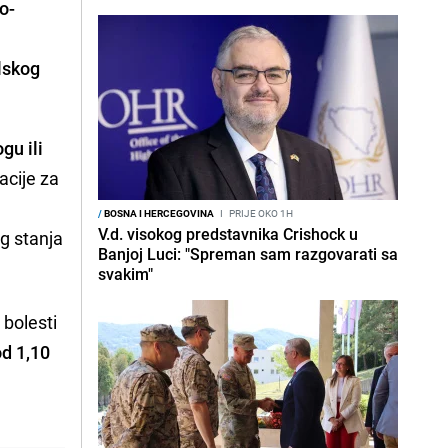
o-
olskog
gu ili
acije za
/
BOSNA I HERCEGOVINA
I
PRIJE OKO 1H
V.d. visokog predstavnika Crishock u
og stanja
Banjoj Luci: "Spreman sam razgovarati sa
svakim"
 bolesti
od 1,10