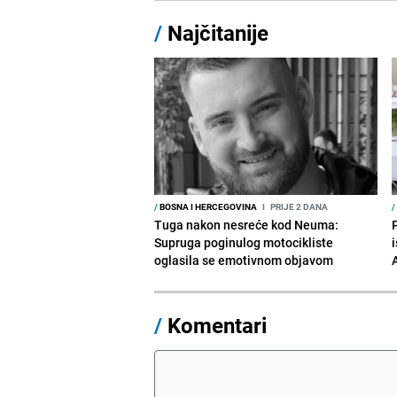
/
Najčitanije
/
BOSNA I HERCEGOVINA
I
PRIJE 2 DANA
/
Tuga nakon nesreće kod Neuma:
Supruga poginulog motocikliste
i
oglasila se emotivnom objavom
/
Komentari