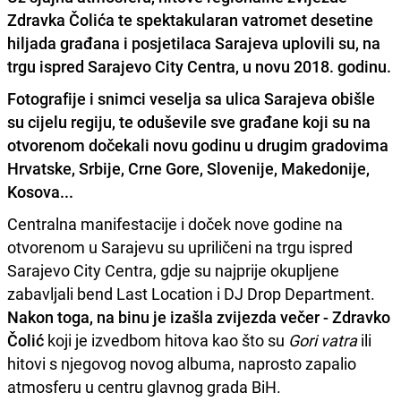
Zdravka Čolića te spektakularan vatromet desetine
hiljada građana i posjetilaca Sarajeva uplovili su, na
trgu ispred Sarajevo City Centra, u novu 2018. godinu.
Fotografije i snimci veselja sa ulica Sarajeva obišle
su cijelu regiju, te oduševile sve građane koji su na
otvorenom dočekali novu godinu u drugim gradovima
Hrvatske, Srbije, Crne Gore, Slovenije, Makedonije,
Kosova...
Centralna manifestacije i doček nove godine na
otvorenom u Sarajevu su upriličeni na trgu ispred
Sarajevo City Centra, gdje su najprije okupljene
zabavljali bend Last Location i DJ Drop Department.
Nakon toga, na binu je izašla zvijezda večer - Zdravko
Čolić
koji je izvedbom hitova kao što su
Gori vatra
ili
hitovi s njegovog novog albuma, naprosto zapalio
atmosferu u centru glavnog grada BiH.