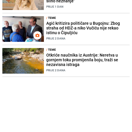
silno neznanje"
PRIJE 1 DAN
/
TEME
Agić kritizira političare u Bugojnu: Zbog
straha od HDZ-a niko Vučiću nije rekao
istinu o Čipuljiću
PRIJE 2 DANA
/
TEME
Otkriće naučnika iz Austrije: Neretva u
gornjem toku promijenila boju, traži se
nezavisna istraga
PRIJE 2 DANA