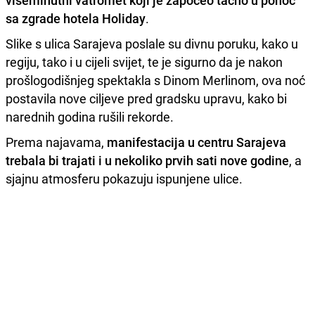
višeminutni vatromet koji je započeo tačno u ponoć
sa zgrade hotela Holiday
.
Slike s ulica Sarajeva poslale su divnu poruku, kako u
regiju, tako i u cijeli svijet, te je sigurno da je nakon
prošlogodišnjeg spektakla s Dinom Merlinom, ova noć
postavila nove ciljeve pred gradsku upravu, kako bi
narednih godina rušili rekorde.
Prema najavama,
manifestacija u centru Sarajeva
trebala bi trajati i u nekoliko prvih sati nove godine
, a
sjajnu atmosferu pokazuju ispunjene ulice.