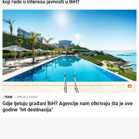
koji rade u interesu javnosti u BiH?
/
TEME
I
PRIJE 2 DANA
Gdje ljetuju građani BiH? Agencije nam otkrivaju šta je ove
godine "hit destinacija"