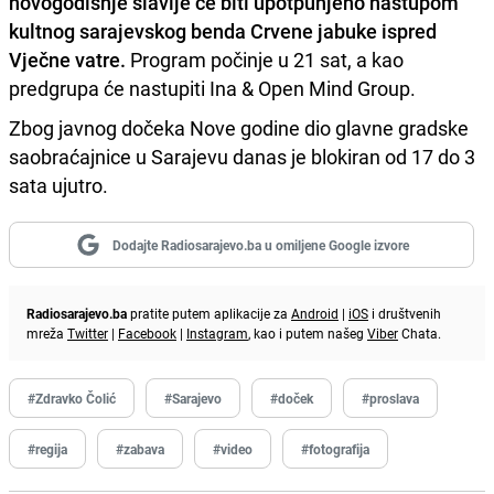
novogodišnje slavlje će biti upotpunjeno nastupom
kultnog sarajevskog benda Crvene jabuke ispred
Vječne vatre.
Program počinje u 21 sat, a kao
predgrupa će nastupiti Ina & Open Mind Group.
Zbog javnog dočeka Nove godine dio glavne gradske
saobraćajnice u Sarajevu danas je blokiran od 17 do 3
sata ujutro.
Dodajte Radiosarajevo.ba u omiljene Google izvore
Radiosarajevo.ba
pratite putem aplikacije za
Android
|
iOS
i društvenih
mreža
Twitter
|
Facebook
|
Instagram
, kao i putem našeg
Viber
Chata.
#Zdravko Čolić
#Sarajevo
#doček
#proslava
#regija
#zabava
#video
#fotografija