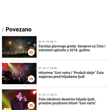
/
Povezano
01.01.18. 00:11
Čarolija glavnoga grada: Sarajevo uz Čolu i
vatromet uplovilo u 2018. godinu
31.12.17. 23:49
Hitovima "Gori vatra i "Produži dalje" Čola
zapjevao pred hiljadama ljudi
31.12.17. 23:13
Čola oduševio desetine hiljada ljudi,
prisutne pozdravio hitom "Gori vatra"