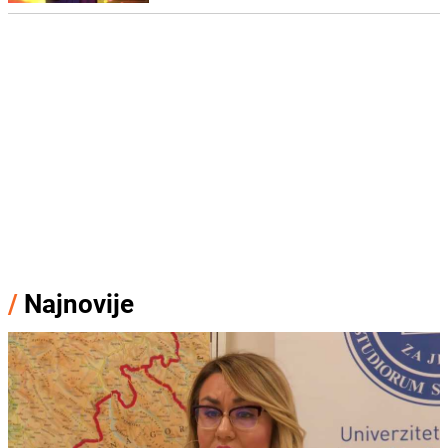
/
Najnovije