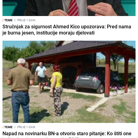
/
TEME
I
PRIJE 1 DAN
Stručnjak za sigurnost Ahmed Kico upozorava: Pred nama
je burna jesen, institucije moraju djelovati
/
TEME
I
PRIJE 1 DAN
Napad na novinarku BN-a otvorio staro pitanje: Ko štiti one