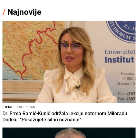
/
Najnovije
/
TEME
I
PRIJE 1 DAN
Dr. Erma Ramić-Kunić održala lekciju notornom Miloradu
Dodiku: "Pokazujete silno neznanje"