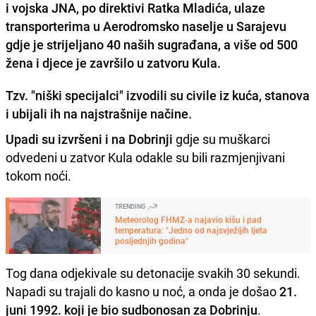
i vojska JNA, po direktivi
Ratka Mladića
, ulaze
transporterima u Aerodromsko naselje u Sarajevu
gdje je strijeljano 40 naših sugrađana, a više od 500
žena i djece je završilo u zatvoru Kula.
Tzv. "niški specijalci" izvodili su civile iz kuća, stanova
i ubijali ih na najstrašnije načine.
Upadi su izvršeni i na Dobrinji
gdje su muškarci
odvedeni u zatvor Kula odakle su bili razmjenjivani
tokom noći.
TRENDING
Meteorolog FHMZ-a najavio kišu i pad
temperatura: "Jedno od najsvježijih ljeta
posljednjih godina"
Tog dana odjekivale su detonacije svakih 30 sekundi.
Napadi su trajali do kasno u noć, a onda je došao
21.
juni 1992. koji je bio sudbonosan za Dobrinju
.