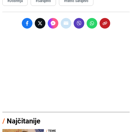
#Dobrinja
#Sarajevo
#ratno Sarajevo
/
Najčitanije
/
TEME