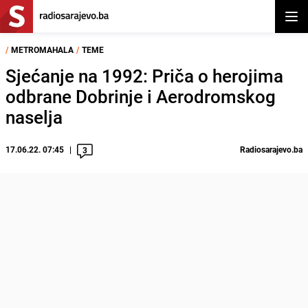
Otvor
/
METROMAHALA
/
TEME
Sjećanje na 1992: Priča o herojima
odbrane Dobrinje i Aerodromskog
naselja
17.06.22. 07:45
Radiosarajevo.ba
3