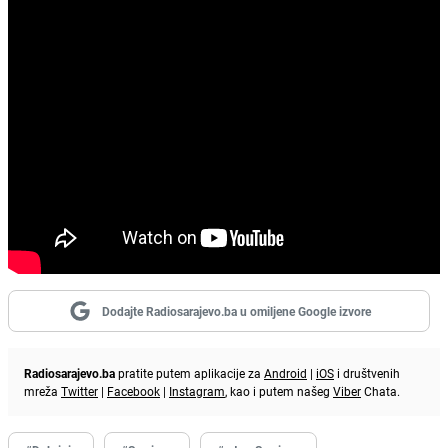
Dodajte Radiosarajevo.ba u omiljene Google izvore
Radiosarajevo.ba
pratite putem aplikacije za
Android
|
iOS
i društvenih
mreža
Twitter
|
Facebook
|
Instagram
, kao i putem našeg
Viber
Chata.