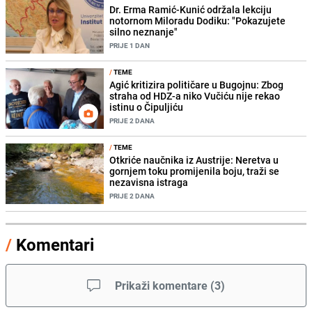
Dr. Erma Ramić-Kunić održala lekciju
notornom Miloradu Dodiku: "Pokazujete
silno neznanje"
PRIJE 1 DAN
/
TEME
Agić kritizira političare u Bugojnu: Zbog
straha od HDZ-a niko Vučiću nije rekao
istinu o Čipuljiću
PRIJE 2 DANA
/
TEME
Otkriće naučnika iz Austrije: Neretva u
gornjem toku promijenila boju, traži se
nezavisna istraga
PRIJE 2 DANA
/
Komentari
Prikaži komentare
(
3
)