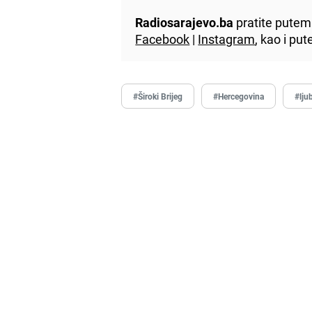
Radiosarajevo.ba
pratite putem 
Facebook
|
Instagram
, kao i p
#Široki Brijeg
#Hercegovina
#lju