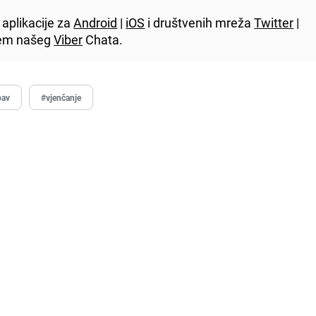
aplikacije za
Android
|
iOS
i društvenih mreža
Twitter
|
utem našeg
Viber
Chata.
bav
#vjenčanje