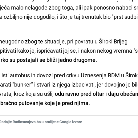
sjeća malo nelagode zbog toga, ali ipak ponosno nabaci 
a ozbiljno nije dogodilo, i što je taj trenutak bio "prst sudbi
neugodno zbog te situacije, pri povratu u Široki Brijeg
itivati kako je, ispričavati joj se, i nakon nekog vremna "
rko su postajali se bliži jedno drugome.
j isti autobus ih dovozi pred crkvu Uznesenja BDM u Šir
arati "bunker" i stvari iz njega izbacivati, jer dovoljno je bi
rata, kroz koja su ušli,
odu ravno pred oltar i daju obeća
z bračno putovanje koje je pred njima.
Dodajte Radiosarajevo.ba u omiljene Google izvore