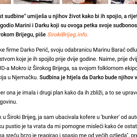
 sudbine'' umiješa u njihov život
kako bi ih spojio, a rij
ogodio Marini i Darku koji su ovoga petka svoje sudbonosn
rokom Brijegu, piše
SirokiBrijeg.info.
e firme Darko Perić, svoju odabranicu Marinu Barać odlu
tvom koje je ih spojilo prije dvije godine. Naime, prije dvi
UD-a Mokro iz Širokog Brijega, sa svojom folklornom eki
cija u Njemačku.
Sudbina je htjela da Darko bude njihov 
jer ona je imala i drugi plan kako da ih zbliži, a to se upra
egovinu.
u Široki Brijeg, ja sam ubacivala kofere u 'bunker' od au
ku pustio je ta vrata da mi pomogne misleći kako će ostat
a sreću brzo je reagirao i spasio me od većih ozljeda", p