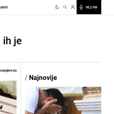
RADIO
90,2 FM
ih je
osarajevo.ba
/
Najnovije