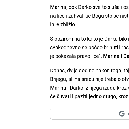
Marina, dok Darko sve to sluša i o
na lice i zahvali se Bogu što se ništ
ih je zbližio.
S obzirom na to kako je Darku bilo 
svakodnevno se počeo brinuti i rasp
je pokazala pravo lice",
Marina i Da
Danas, dvije godine nakon toga, ta
Brijegu, ali na sreću nije trebalo otv
Marina i Darko iz njega izađu kroz v
će čuvati i paziti jedno drugo, kro