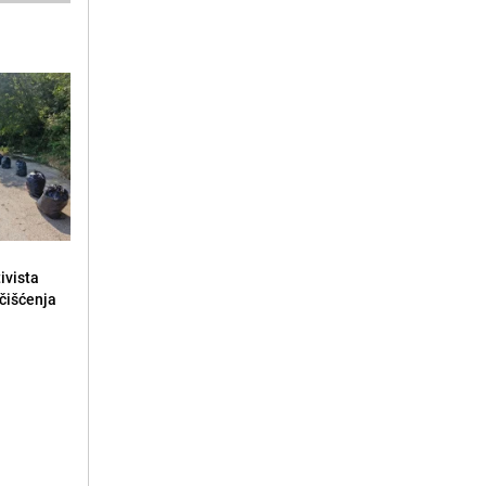
ivista
čišćenja