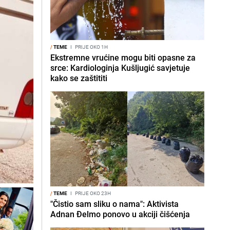
/
TEME
I
PRIJE OKO 1H
Ekstremne vrućine mogu biti opasne za
srce: Kardiologinja Kušljugić savjetuje
kako se zaštititi
/
TEME
I
PRIJE OKO 23H
"Čistio sam sliku o nama": Aktivista
Adnan Đelmo ponovo u akciji čišćenja