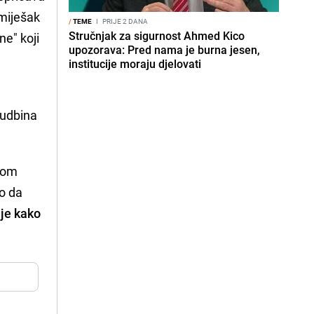
smiješak
/
TEME
I
PRIJE 2 DANA
Stručnjak za sigurnost Ahmed Kico
ne" koji
upozorava: Pred nama je burna jesen,
institucije moraju djelovati
sudbina
okom
lo da
nje kako