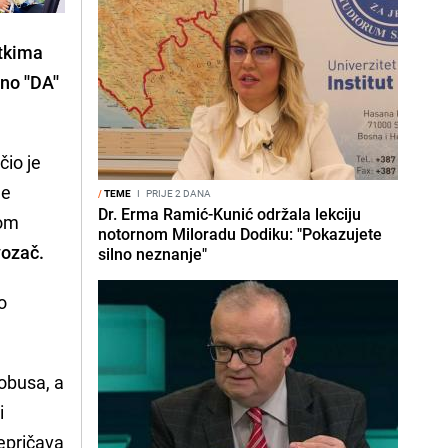
etkima
o ''DA''
čio je
je
/
TEME
I
PRIJE 2 DANA
Dr. Erma Ramić-Kunić održala lekciju
pom
notornom Miloradu Dodiku: "Pokazujete
vozač.
silno neznanje"
vo
tobusa, a
i
repričava