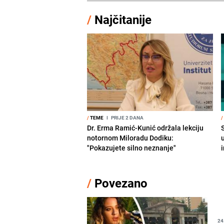
/
Najčitanije
/
TEME
I
PRIJE 2 DANA
/
Dr. Erma Ramić-Kunić održala lekciju
notornom Miloradu Dodiku:
"Pokazujete silno neznanje"
i
/
Povezano
24