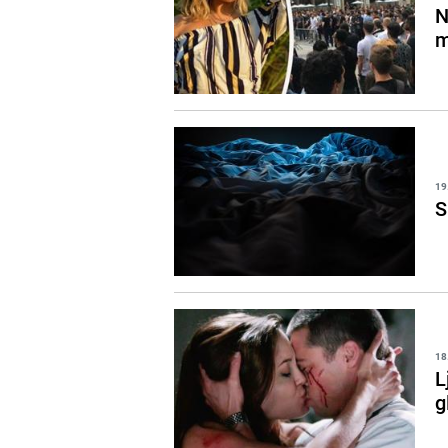
N
m
19
S
18
L
g