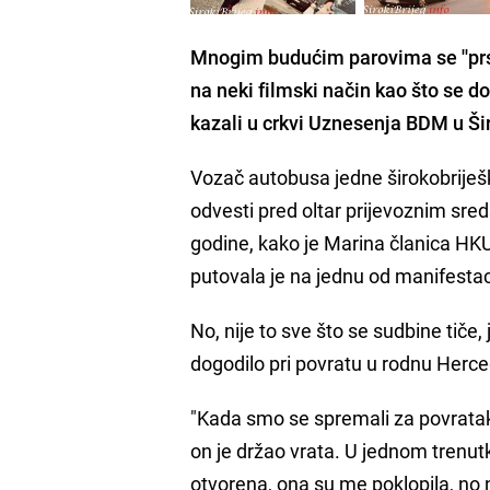
Mnogim budućim parovima se ''prst
na neki filmski način kao što se d
kazali u crkvi Uznesenja BDM u Ši
Vozač autobusa jedne širokobriješk
odvesti pred oltar prijevoznim sreds
godine, kako je Marina članica HK
putovala je na jednu od manifesta
No, nije to sve što se sudbine tiče, 
dogodilo pri povratu u rodnu Herc
"Kada smo se spremali za povratak 
on je držao vrata. U jednom trenut
otvorena, ona su me poklopila, no n