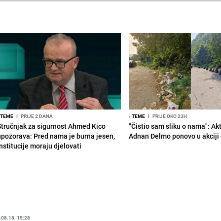
TEME
I
PRIJE 2 DANA
/
TEME
I
PRIJE OKO 23H
Stručnjak za sigurnost Ahmed Kico
"Čistio sam sliku o nama": Akt
upozorava: Pred nama je burna jesen,
Adnan Đelmo ponovo u akciji 
nstitucije moraju djelovati
.08.18. 15:28