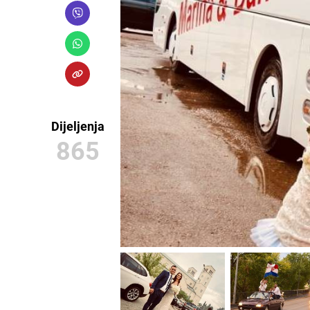
Dijeljenja
865