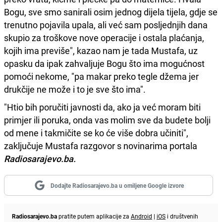
Bogu, sve smo sanirali osim jednog dijela tijela, gdje se
trenutno pojavila upala, ali već sam posljednjih dana
skupio za troškove nove operacije i ostala plaćanja,
kojih ima previše", kazao nam je tada Mustafa, uz
opasku da ipak zahvaljuje Bogu što ima mogućnost
pomoći nekome, "pa makar preko tegle džema jer
drukčije ne može i to je sve što ima".
"Htio bih poručiti javnosti da, ako ja već moram biti
primjer ili poruka, onda vas molim sve da budete bolji
od mene i takmičite se ko će više dobra učiniti",
zaključuje Mustafa razgovor s novinarima portala
Radiosarajevo.ba.
Dodajte Radiosarajevo.ba u omiljene Google izvore
Radiosarajevo.ba
pratite putem aplikacije za
Android
|
iOS
i društvenih