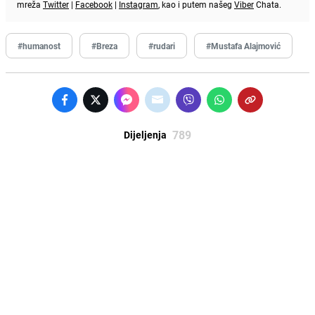
mreža
Twitter
|
Facebook
|
Instagram
, kao i putem našeg
Viber
Chata.
#humanost
#Breza
#rudari
#Mustafa Alajmović
789
Dijeljenja