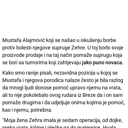
Mustafa Alajmović koji se našao u iskušenju borbe
protiv bolesti njegove supruge Zehre. U toj borbi svoje
proizvode prodaje i na taj način pomaže suprugu koja
se bori sa tumorima koji zahtjevaju
jako puno novaca.
Kako smo ranije pisali, nezavidna pozicija u kojoj se
Mustafa i njegova porodica nalaze često je bila razlog
da mnogi ljudi donose pomoć upravo njemu na vrata,
ali to nije pokolebalo ovog rudara iz Breze da i on sam
pomaže drugima i da udjeljuje onima kojima je pomoć,
kao i njemu, potrebna.
"Moja žena Zehra imala je sedam operacija, od dojke,
preko vrata, kičme i plećke pa do maternice. Hvala