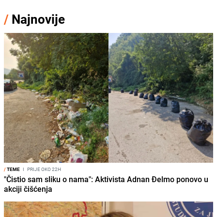
/
Najnovije
/
TEME
I
PRIJE OKO 22H
"Čistio sam sliku o nama": Aktivista Adnan Đelmo ponovo u
akciji čišćenja