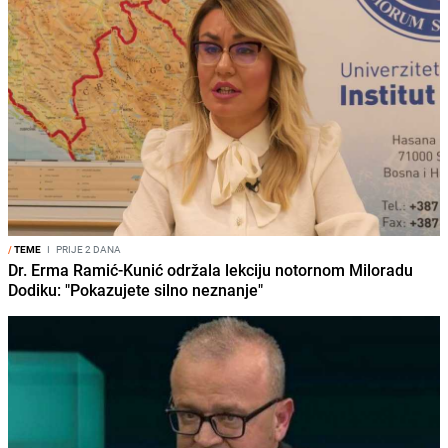
/
TEME
I
PRIJE 2 DANA
Dr. Erma Ramić-Kunić održala lekciju notornom Miloradu
Dodiku: "Pokazujete silno neznanje"