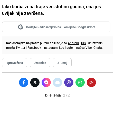
Iako borba žena traje već stotinu godina, ona još
uvijek nije završena.
Dodajte Radiosarajevo.ba u omiljene Google izvore
Radiosarajevo.ba
pratite putem aplikacije za
Android
|
iOS
i društvenih
mreža
Twitter
|
Facebook
|
Instagram
, kao i putem našeg
Viber
Chata.
#prava žena
#radnice
#1. maj
272
Dijeljenja