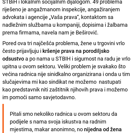
STBiH i lokalnim socijalnim dijalogom. 49 problema
riješeno je angažmanom inspekcije, angažiranjem
advokata i agencije „Vaša prava“, kontaktom sa
nadležnim službama u kompaniji, dopisima i žalbama
prema firmama, navela nam je Beširović.
Pored ova tri najčešća problema, žene u trgovini vrlo
često prijavljuju i
kršenje prava na porodiljsko
odsustvo
a po nama u STBIH i sigurnost na radu je vrlo
upitna u ovom sektoru. Veliki problem je svakako što
većina radnica nije sinidkalno organizirana i onda u tim
slučajevima mi kao sindikat ne možemo nastupati
kao predstavnik niti zaštitnik njihovih prava i možemo
im pomoći samo savjetodavno.
Pitali smo nekoliko radnica u ovom sektoru da 
podijele s nama svoja iskustva na radnim 
mjestima, makar anonimno, no 
nijedna od žena 