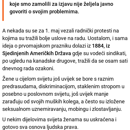
koje smo zamolili za izjavu nije željela javno 
govoriti o svojim problemima.
A nekada su se za 1. maj vezali radnički protesti na
kojima su tražili bolje uslove na radu. Uostalom, i sama
ideja o prvomajskom prazniku dolazi iz
1884, iz
Sjedinjenih Američkih Država
gdje su vodeći sindikati,
po ugledu na kanadske drugove, tražili da se osam sati
dnevnog rada ozakoni.
Žene u cijelom svijetu još uvijek se bore s raznim
predrasudama, diskriminacijom, staklenim stropom u
posebno u poslovnom svijetu, još uvijek manje
zarađuju od svojih muških kolega, a često su izložene
seksualnom uznemiravanju, mobingu i zlostavljanju.
U nekim dijelovima svijeta ženama su uskraćena i
gotovo sva osnova ljudska prava.