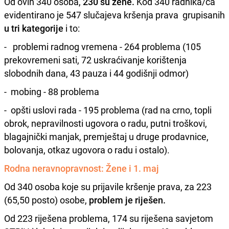
Od ovih 340 osoba,
230 su žene.
Kod 340 radnika/ca
evidentirano je 547 slučajeva kršenja prava grupisanih
u tri kategorije
i to:
- problemi radnog vremena - 264 problema (105
prekovremeni sati, 72 uskraćivanje korištenja
slobodnih dana, 43 pauza i 44 godišnji odmor)
- mobing - 88 problema
- opšti uslovi rada - 195 problema (rad na crno, topli
obrok, nepravilnosti ugovora o radu, putni troškovi,
blagajnički manjak, premještaj u druge prodavnice,
bolovanja, otkaz ugovora o radu i ostalo).
Rodna neravnopravnost: Žene i 1. maj
Od 340 osoba koje su prijavile kršenje prava, za 223
(65,50 posto) osobe,
problem je riješen.
Od 223 riješena problema, 174 su riješena savjetom