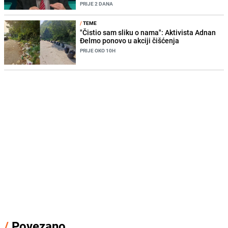
PRIJE 2 DANA
/
TEME
"Čistio sam sliku o nama": Aktivista Adnan
Đelmo ponovo u akciji čišćenja
PRIJE OKO 10H
/
Povezano