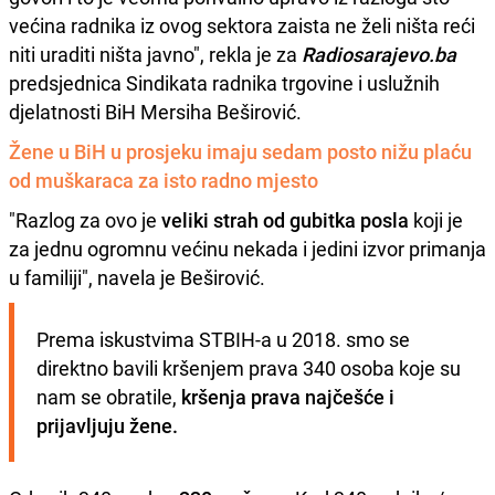
većina radnika iz ovog sektora zaista ne želi ništa reći
niti uraditi ništa javno", rekla je za
Radiosarajevo.ba
predsjednica Sindikata radnika trgovine i uslužnih
djelatnosti BiH Mersiha Beširović.
Žene u BiH u prosjeku imaju sedam posto nižu plaću
od muškaraca za isto radno mjesto
"Razlog za ovo je
veliki strah od gubitka posla
koji je
za jednu ogromnu većinu nekada i jedini izvor primanja
u familiji", navela je Beširović.
Prema iskustvima STBIH-a u 2018. smo se 
direktno bavili kršenjem prava 340 osoba koje su 
nam se obratile, 
kršenja prava najčešće i 
prijavljuju žene.