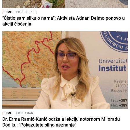
/
TEME
I
PRIJE OKO 10H
"Čistio sam sliku o nama": Aktivista Adnan Đelmo ponovo u
akciji čišćenja
/
TEME
I
PRIJE 1 DAN
Dr. Erma Ramić-Kunić održala lekciju notornom Miloradu
Dodiku: "Pokazujete silno neznanje"