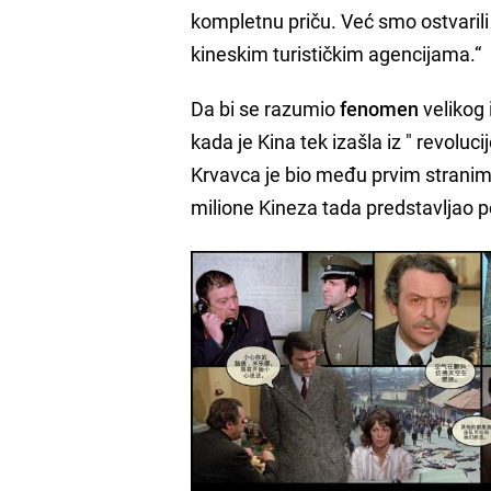
kompletnu priču. Već smo ostvarili
kineskim turističkim agencijama.“
Da bi se razumio
fenomen
velikog 
kada je Kina tek izašla iz " revoluc
Krvavca je bio među prvim stranim fi
milione Kineza tada predstavljao po