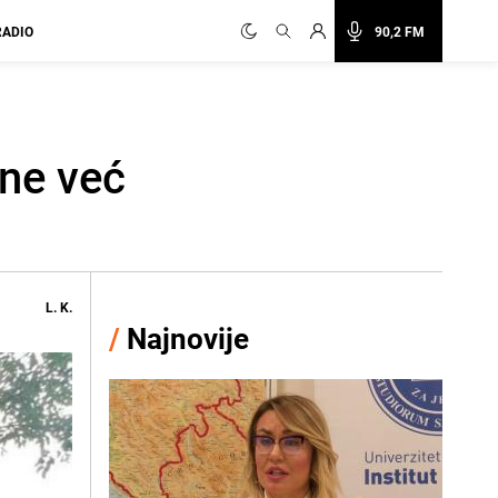
RADIO
90,2 FM
ine već
L. K.
/
Najnovije