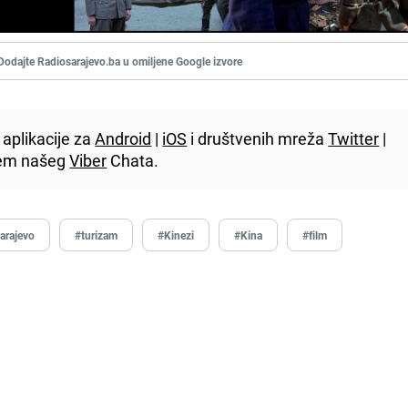
Dodajte Radiosarajevo.ba u omiljene Google izvore
aplikacije za
Android
|
iOS
i društvenih mreža
Twitter
|
utem našeg
Viber
Chata.
arajevo
#turizam
#Kinezi
#Kina
#film