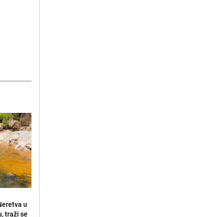
 Neretva u
, traži se