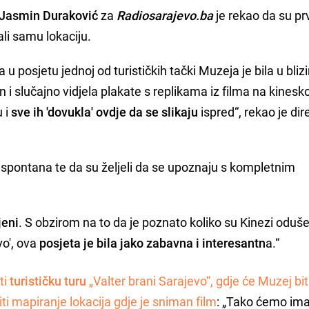
Jasmin Duraković
za
Radiosarajevo.ba
je rekao da su pr
kali samu lokaciju.
 u posjetu jednoj od turističkih tački Muzeja je bila u blizi
n i slučajno vidjela plakate s replikama iz filma na kines
u i
sve ih 'dovukla' ovdje da se slikaju
ispred“, rekao je dir
o spontana te da su željeli da se upoznaju s kompletnim
jeni
. S obzirom na to da je poznato koliko su Kinezi oduše
o', ova
posjeta je bila jako zabavna i interesantn
a.“
ti
turističku turu
„Valter brani Sarajevo“, gdje će Muzej bit
iti mapiranje lokacija gdje je sniman film
: „Tako ćemo ima