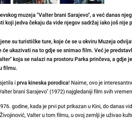
ajevskog muzeja "Valter brani Sarajevo", a već danas nje
sti koji jedva čekaju da vide njegov sadržaj iako još nije
ene su turističke ture, koje će se u okviru Muzeja odvijat
e će ukazivati na to gdje se snimao film. Već je predstav
lter" koja se nalazi na prostoru Parka prinčeva, a gdje j
u filmu
.
jetila i
prva kineska porodica
! Naime, ovo je interesant
Valter brani Sarajevo" (1972) najgledaniji film svih vremen
976. godine, kada je prvi put prikazan u Kini, do danas vid
Živojinović, Valter u tom filmu, u ovoj zemlji je uživao kult