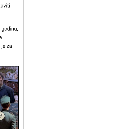
aviti
. godinu,
a
 je za