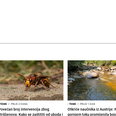
TEME
I
PRIJE 2 DANA
/
TEME
I
PRIJE 1 DAN
Povećan broj intervencija zbog
Otkriće naučnika iz Austrije:
tršljenova: Kako se zaštititi od uboda i
gornjem toku promijenila boju