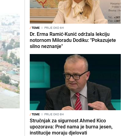
/
TEME
I
PRIJE OKO 6H
Dr. Erma Ramić-Kunić održala lekciju
notornom Miloradu Dodiku: "Pokazujete
silno neznanje"
/
TEME
I
PRIJE OKO 8H
Stručnjak za sigurnost Ahmed Kico
upozorava: Pred nama je burna jesen,
institucije moraju djelovati