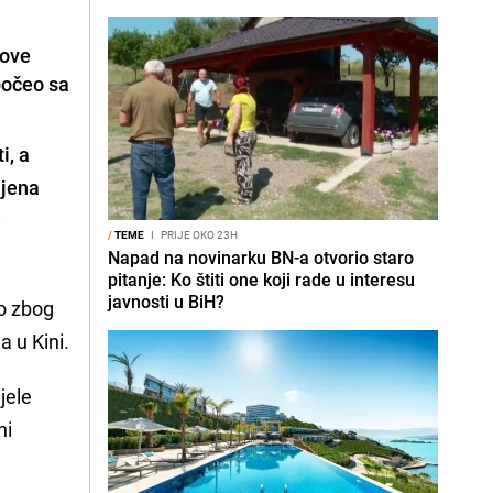
gove
 počeo sa
i, a
ljena
e
/
TEME
I
PRIJE OKO 23H
Napad na novinarku BN-a otvorio staro
pitanje: Ko štiti one koji rade u interesu
javnosti u BiH?
no zbog
a u Kini.
jele
ni