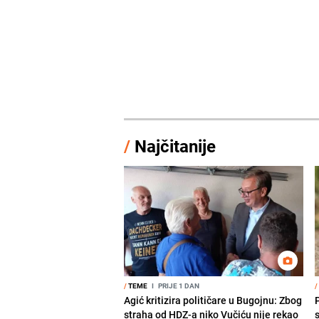
/
Najčitanije
/
TEME
I
PRIJE 1 DAN
/
Agić kritizira političare u Bugojnu: Zbog
straha od HDZ-a niko Vučiću nije rekao
s