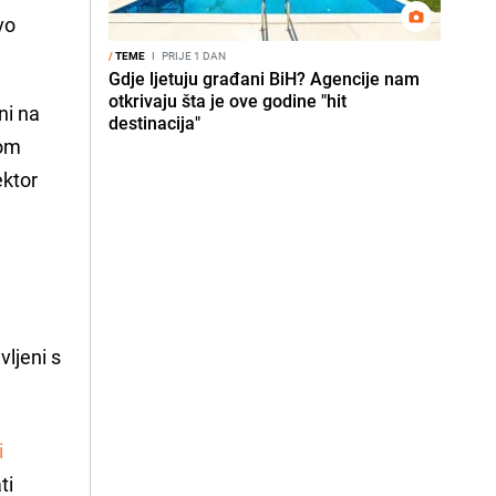
vo
/
TEME
I
PRIJE 1 DAN
Gdje ljetuju građani BiH? Agencije nam
otkrivaju šta je ove godine "hit
ni na
destinacija"
kom
ektor
vljeni s
i
ti