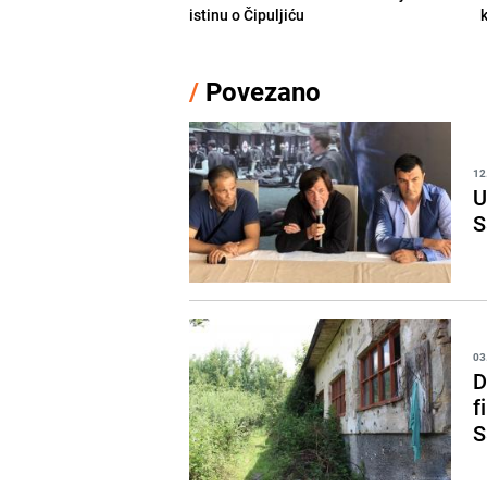
istinu o Čipuljiću
/
Povezano
12
U
S
03
D
f
S