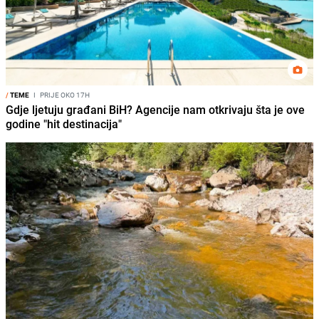
/
TEME
I
PRIJE OKO 17H
Gdje ljetuju građani BiH? Agencije nam otkrivaju šta je ove
godine "hit destinacija"