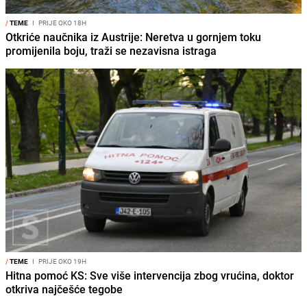
/
TEME
I
PRIJE OKO 18H
Otkriće naučnika iz Austrije: Neretva u gornjem toku
promijenila boju, traži se nezavisna istraga
/
TEME
I
PRIJE OKO 19H
Hitna pomoć KS: Sve više intervencija zbog vrućina, doktor
otkriva najčešće tegobe