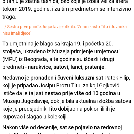
pitanju je zlatna tašnica, oko koje je izbila velika afera
tokom 2019. godine, i za tim predmetom se intenzivno
traga.
! /
Sestra prve punđe Jugoslavije otkrila: ‘Znam zašto Tito i Jovanka
nisu imali djece‘
Ta umjetnina je blago sa kraja 19. i početka 20.
stoljeća, ukradeno iz Muzeja primjenje umjetnosti
(MPU) iz Beograda, a te godine su iščezli i drugi
predmeti -
narukvice, satovi, lanci, prstenje
.
Nedavno je
pronađen i čuveni luksuzni sat
Patek Filip,
koji je pripadao Josipu Brozu Titu, za koji Gojković
ističe da je taj sat
nestao prije više od 10 godina
u
Muzeju Jugoslavije, dok je bila aktuelna izložba satova
koje je predsjednik Tito dobijao na poklon ili ih je
kupovao i slagao u kolekciji.
Nakon više od decenije,
sat se pojavio na redovnoj