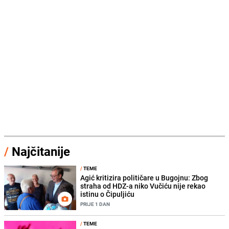
/
Najčitanije
/
TEME
Agić kritizira političare u Bugojnu: Zbog
straha od HDZ-a niko Vučiću nije rekao
istinu o Čipuljiću
PRIJE 1 DAN
/
TEME