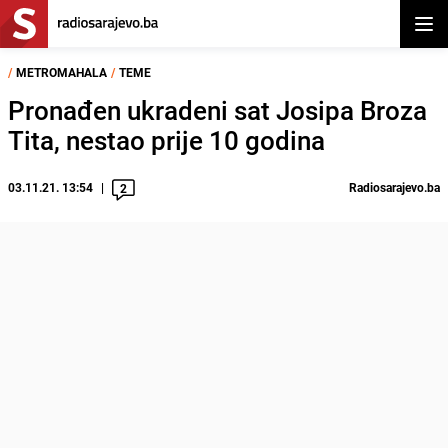
Otvor
/
METROMAHALA
/
TEME
Pronađen ukradeni sat Josipa Broza
Tita, nestao prije 10 godina
03.11.21. 13:54
Radiosarajevo.ba
2