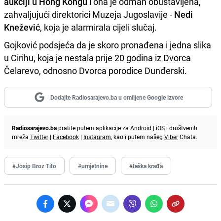
aukciji u Hong Kongu
i ona je odmah obustavljena,
zahvaljujući direktorici Muzeja Jugoslavije -
Nedi
Knežević
, koja je alarmirala cijeli slučaj.
Gojković podsjeća da je skoro pronađena i jedna slika
u Cirihu, koja je nestala prije 20 godina iz Dvorca
Čelarevo, odnosno Dvorca porodice Dunđerski.
Dodajte Radiosarajevo.ba u omiljene Google izvore
Radiosarajevo.ba
pratite putem aplikacije za
Android
|
iOS
i društvenih
mreža
Twitter
|
Facebook
|
Instagram
, kao i putem našeg
Viber
Chata.
#Josip Broz Tito
#umjetnine
#teška krađa