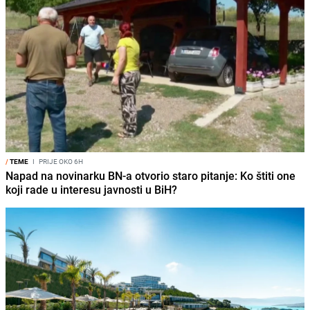
/
TEME
I
PRIJE OKO 6H
Napad na novinarku BN-a otvorio staro pitanje: Ko štiti one
koji rade u interesu javnosti u BiH?