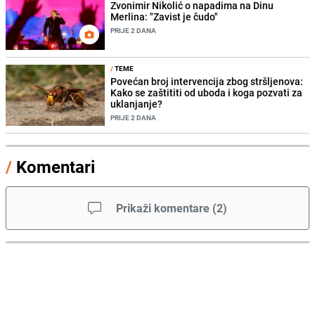
Zvonimir Nikolić o napadima na Dinu
Merlina: "Zavist je čudo"
PRIJE 2 DANA
/
TEME
Povećan broj intervencija zbog stršljenova:
Kako se zaštititi od uboda i koga pozvati za
uklanjanje?
PRIJE 2 DANA
/
Komentari
Prikaži komentare
(
2
)