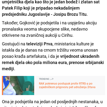
umjetnička djela kao što je
jedan bodež i zlatan sat
Patek Filip
koji je
pripadao
nekadašnjem
predsjedniku Jugoslavije -
Josipu Brozu Titu
.
Također, Gojković je podsjetila i na uspješnu akciju
pronalaska veoma skupocjene slike, nedavno
otkrivene na zvaničnoj aukciji u Cirihu.
Gostujući na
televiziji Prva
, ministarica kulture je
istakla da je danas na crnom tržištu veoma unosan
posao krađa artefakata, i da je
vrijednost ukradenih
remek djela oko pola miliona eura, prenose srbijanski
mediji
.
TRENDING
RAK pokrenuo postupak protiv RTRS-a po
zajedničkom prigovoru pet udruženja žrtava
Ona je podsjetila na jedan od posljednjih nestanaka, u