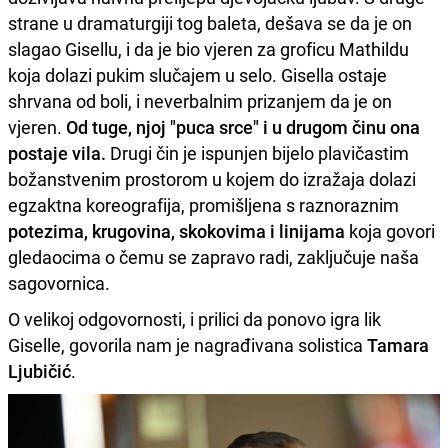
strane u dramaturgiji tog baleta, dešava se da je on
slagao Gisellu, i da je bio vjeren za groficu Mathildu
koja dolazi pukim slučajem u selo. Gisella ostaje
shrvana od boli, i neverbalnim prizanjem da je on
vjeren.
Od tuge, njoj "puca srce" i u drugom činu ona
postaje vila.
Drugi čin je ispunjen bijelo plavičastim
božanstvenim prostorom u kojem do izražaja dolazi
egzaktna koreografija, promišljena s raznoraznim
potezima, krugovina, skokovima i linijama
koja govori
gledaocima o čemu se zapravo radi, zaključuje naša
sagovornica.
O velikoj odgovornosti, i prilici da ponovo igra lik
Giselle, govorila nam je nagrađivana solistica
Tamara
Ljubičić
.