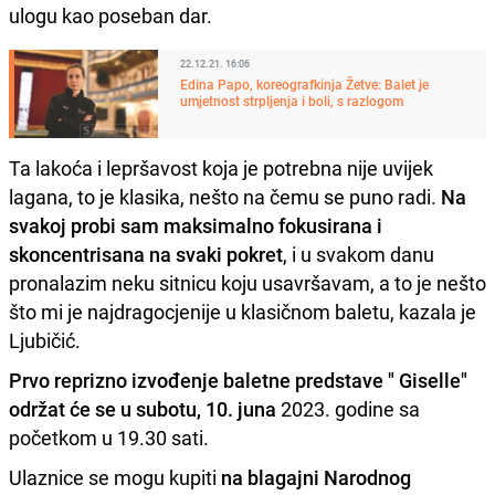
ulogu kao poseban dar.
22.12.21. 16:06
Edina Papo, koreografkinja Žetve: Balet je
umjetnost strpljenja i boli, s razlogom
Ta lakoća i lepršavost koja je potrebna nije uvijek
lagana, to je klasika, nešto na čemu se puno radi.
Na
svakoj probi sam maksimalno fokusirana i
skoncentrisana na svaki pokret
, i u svakom danu
pronalazim neku sitnicu koju usavršavam, a to je nešto
što mi je najdragocjenije u klasičnom baletu, kazala je
Ljubičić.
Prvo reprizno izvođenje baletne predstave " Giselle"
održat će se u subotu, 10. juna
2023. godine sa
početkom u 19.30 sati.
Ulaznice se mogu kupiti
na blagajni Narodnog