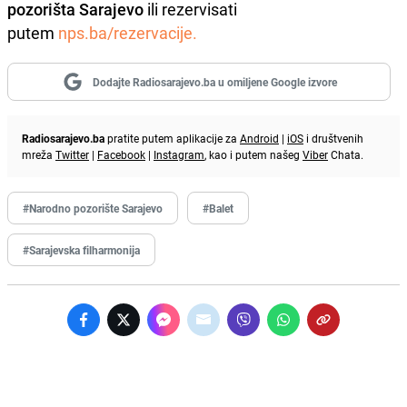
pozorišta Sarajevo
ili rezervisati
putem
nps.ba/rezervacije.
Dodajte Radiosarajevo.ba u omiljene Google izvore
Radiosarajevo.ba
pratite putem aplikacije za
Android
|
iOS
i društvenih
mreža
Twitter
|
Facebook
|
Instagram
, kao i putem našeg
Viber
Chata.
#Narodno pozorište Sarajevo
#Balet
#Sarajevska filharmonija