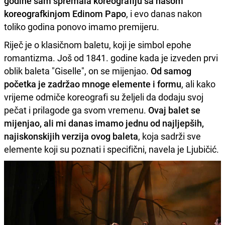
godine sam spremala koreografiju sa našom
koreografkinjom Edinom Papo
, i evo danas nakon
toliko godina ponovo imamo premijeru.
Riječ je o klasičnom baletu, koji je simbol epohe
romantizma. Još od 1841. godine kada je izveden prvi
oblik baleta "Giselle", on se mijenjao.
Od samog
početka je zadržao mnoge elemente i formu
, ali kako
vrijeme odmiče koreografi su željeli da dodaju svoj
pečat i prilagode ga svom vremenu.
Ovaj balet se
mijenjao, ali mi danas imamo jednu od najljepših,
najiskonskijih verzija ovog baleta
, koja sadrži sve
elemente koji su poznati i specifični, navela je Ljubičić.