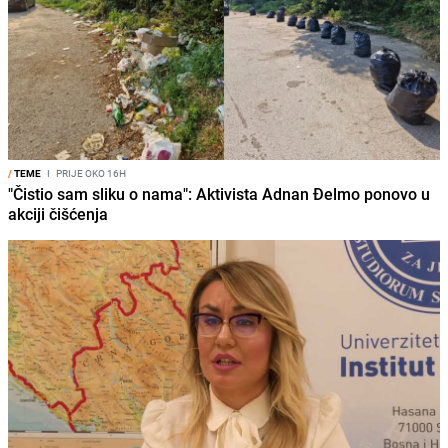
/
TEME
I
PRIJE OKO 16H
"Čistio sam sliku o nama": Aktivista Adnan Đelmo ponovo u
akciji čišćenja