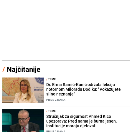
/
Najčitanije
/
TEME
Dr. Erma Ramić-Kunić održala lekciju
notornom Miloradu Dodiku: "Pokazujete
silno neznanje"
PRIJE 2 DANA
/
TEME
Stručnjak za sigurnost Ahmed Kico
upozorava: Pred nama je burna jesen,
institucije moraju djelovati
PRIJE 2 DANA