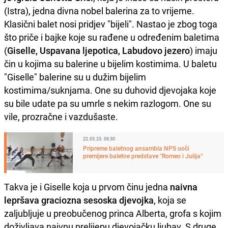
(Istra), jedna divna nobel balerina za to vrijeme.
Klasični balet nosi pridjev "bijeli". Nastao je zbog toga
što priče i bajke koje su rađene u određenim baletima
(
Giselle, Uspavana ljepotica, Labudovo jezero
) imaju
čin u kojima su balerine u bijelim kostimima. U baletu
"Giselle" balerine su u dužim bijelim
kostimima/suknjama. One su duhovid djevojaka koje
su bile udate pa su umrle s nekim razlogom. One su
vile, prozračne i vazdušaste.
22.03.23. 06:30
Pripreme baletnog ansambla NPS uoči
premijere baletne predstave "Romeo i Julija“
Takva je i Giselle koja u prvom činu jedna
naivna
lepršava graciozna sesoska djevojka
, koja se
zaljubljuje u preobučenog princa Alberta, grofa s kojim
doživljava naivnu prelijepu djevojačku ljubav. S druge