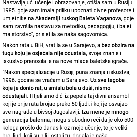
Nastavljajući učenje i obrazovanje, otišla sam u Rusiju
1985. gdje sam imala priliku upoznati divne profesore i
umjetnike
na Akademiji ruskog Baleta Vaganova
, gdje
sam završila nastavu za metodiku, pedagogiju, i balet
majstorstvo", prisjetila se naša sagovornica.
Nakon rata u BiH, vratila se u Sarajevo, a
bez obzira na
tugu koju je osjećala nije odustala
, svoje znanje i
iskustvo prenosila je na nove mlade baletske igrače.
"Nakon specijalizacije u Rusiji, puna znanja i iskustva,
1996. godine se vraćam u Sarajevo.
Uz sve tegobe
koje je donio rat, u smislu bola u duši, nismo
odustajali
. Htjeli smo dići iz pepela taj divni ansambl
koji je prije rata brojao preko 50 ljudi, i koji je osvajao
sve nagrade u bivšoj Jugoslaviji.
Iza mene je mnogo
generacija balerina
, mogu slobodno reći da je oko 500
kolega prošlo do danas kroz moje učenje, to je veliki
broj ljudi koji su bili i ostali tu, dodala je naša