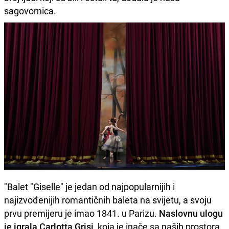
sagovornica.
"Balet "Giselle" je jedan od najpopularnijih i
najizvođenijih romantičnih baleta na svijetu, a svoju
prvu premijeru je imao 1841. u Parizu.
Naslovnu ulogu
je igrala Carlotta Grisi
, koja je inače sa naših prostora