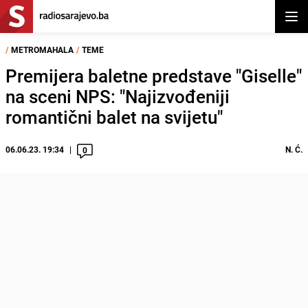
Otvor
/
METROMAHALA
/
TEME
Premijera baletne predstave "Giselle"
na sceni NPS: "Najizvođeniji
romantični balet na svijetu"
06.06.23. 19:34
N. Ć.
0