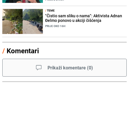
/
TEME
"Čistio sam sliku o nama": Aktivista Adnan
Đelmo ponovo u akciji čišćenja
PRIJE OKO 16H
/
Komentari
Prikaži komentare
(
0
)