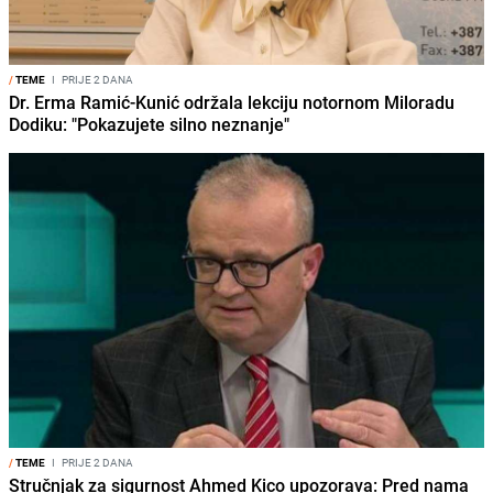
/
TEME
I
PRIJE 2 DANA
Dr. Erma Ramić-Kunić održala lekciju notornom Miloradu
Dodiku: "Pokazujete silno neznanje"
/
TEME
I
PRIJE 2 DANA
Stručnjak za sigurnost Ahmed Kico upozorava: Pred nama