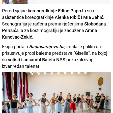
Pored sjajne
koreografkinje Edine Papo
tu su i
asistentice koreografkinje
Alenka Ribič i Mia Jahić.
Scenografija je rađena prema rješenjima
Slobodana
Perišića
, a za kostimografiju je zadužena
Amna
Kunovac-Zekić
.
Ekipa portala
Radiosarajevo.ba
, imala je priliku da
prisustvuje probi baletne predstave "Giselle", na kojoj
su
solisti i ansambl Baleta NPS
pokazali svoj
izvanredan talenat.