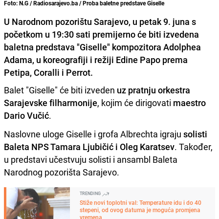
Foto: N.G / Radiosarajevo.ba / Proba baletne predstave Giselle
U Narodnom pozorištu Sarajevo, u petak 9. juna s
početkom u 19:30 sati premijerno će biti izvedena
baletna predstava "Giselle" kompozitora Adolphea
Adama, u koreografiji i režiji Edine Papo prema
Petipa, Coralli i Perrot.
Balet "Giselle" će biti izveden
uz pratnju orkestra
Sarajevske filharmonije
, kojim će dirigovati
maestro
Dario Vučić
.
Naslovne uloge Giselle i grofa Albrechta igraju
solisti
Baleta NPS Tamara Ljubičić i Oleg Karatsev
. Također,
u predstavi učestvuju solisti i ansambl Baleta
Narodnog pozorišta Sarajevo.
TRENDING
Stiže novi toplotni val: Temperature idu i do 40
stepeni, od ovog datuma je moguća promjena
vremena