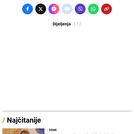
117
Dijeljenja
/
Najčitanije
/
TEME