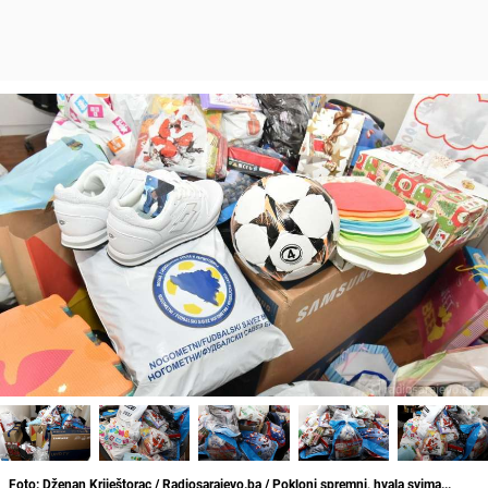
Foto: Dženan Kriještorac / Radiosarajevo.ba / Pokloni spremni, hvala svima...