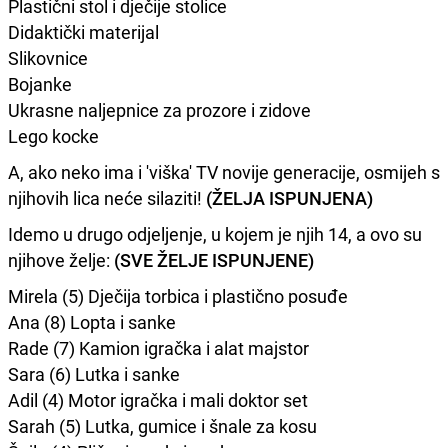
Plastični stol i dječije stolice
Didaktički materijal
Slikovnice
Bojanke
Ukrasne naljepnice za prozore i zidove
Lego kocke
A, ako neko ima i 'viška' TV novije generacije, osmijeh s
njihovih lica neće silaziti!
(ŽELJA ISPUNJENA)
Idemo u drugo odjeljenje, u kojem je njih 14, a ovo su
njihove želje:
(SVE ŽELJE ISPUNJENE)
Mirela (5) Dječija torbica i plastično posuđe
Ana (8) Lopta i sanke
Rade (7) Kamion igračka i alat majstor
Sara (6) Lutka i sanke
Adil (4) Motor igračka i mali doktor set
Sarah (5) Lutka, gumice i šnale za kosu