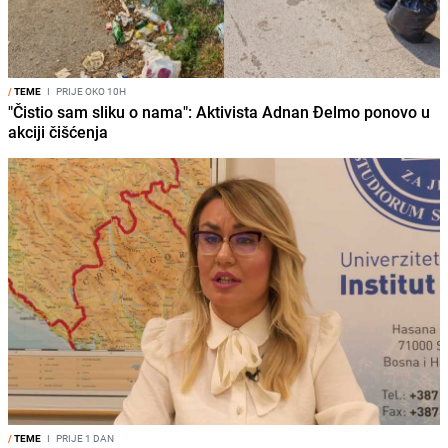
/
TEME
I
PRIJE OKO 10H
"Čistio sam sliku o nama": Aktivista Adnan Đelmo ponovo u
akciji čišćenja
/
TEME
I
PRIJE 1 DAN