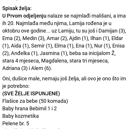
Spisak želja:
U Prvom odjeljenju
nalaze se najmlađi mališani, a ima
ih 20. Najmlađa među njima, Lamija rođena je u
oktobru ove godine... uz Lamiju, tu su još i Damijan (3),
Ema (2), Medin (3), Amar (2), Ajdin (1), Ilhan (1), Eldar
(1), Aida (1), Semir (1), Elma (1), Ena (1), Nur (1), Enisa
(2), Anđelka (1), Jasmina (1), beba sa inicijalom Ž,
stara 4 mjeseca, Magdalena, stara tri mjeseca,
Adriana (3) i Alem (6).
Oni, dušice male, nemaju još želja, ali ovo je ono što im
je potrebno:
(SVE ŽELJE ISPUNJENE)
Flašice za bebe (50 komada)
Baby hrana Bebimil 1 i 2
Baby kozmetika
Pelene br. 5