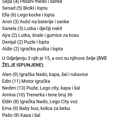
Šejla (4) Plišani medo i sanke
Senad (5) Bicikl i lopta
Ella (6) Lego kocke i lopta
Aron (3) Autić na baterije i sanke
Sanela (3) Lutka i dječiji nakit
Ajra (2) Lutka, šnale i gumice za kosu
Denijal (2) Puzle i lopta
Aldin (2) Igračka puška i lopta
U Odjeljenju 3 njih je 15, a ovo su njihove želje
(SVE
ŽELJE ISPUNJENE)
:
Alen (9) Igračka Nado, kapa, šal i rukavice
Edin (11) Motor igračka
Nedim (13) Puzle, Lego city, kapa i šal
Amina (10) Trenerka i tene broj 36
Eldin (8) Igračka Nado, Lego City voz
Erna (9) Baby bus, kolica za bebu
Pašo (8) Kapa i šal