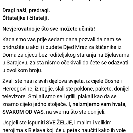
Dragi naši, predragi.
Čitateljke i čitatelji.
Nevjerovatno je što sve možete učiniti!
Kada smo vas prije sedam dana pozvali da nam se
pridružite u akciji i budete Djed Mraz za štićenike iz
Doma za djecu bez roditeljskog staranja na Bjelavama
u Sarajevu, zaista nismo očekivali da ćete se odazvati
u ovolikom broju.
Zvali ste nas iz svih dijelova svijeta, iz cijele Bosne i
Hercegovine, iz regije, slali ste poklone, pakete, donijeli
televizore. Smijali smo se i grlili, plakali kao da se
znamo cijelo jedno stoljeće. I,
neizmjerno vam hvala,
SVAKOM OD VAS
, na svemu što ste donijeli.
Uspjeli ste ispuniti SVE ŽELJE, i malim i velikim
herojima s Bjelava koji će u petak naučiti kako ih vole