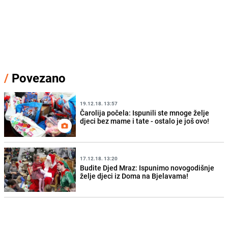
/
Povezano
19.12.18. 13:57
Čarolija počela: Ispunili ste mnoge želje
djeci bez mame i tate - ostalo je još ovo!
17.12.18. 13:20
Budite Djed Mraz: Ispunimo novogodišnje
želje djeci iz Doma na Bjelavama!