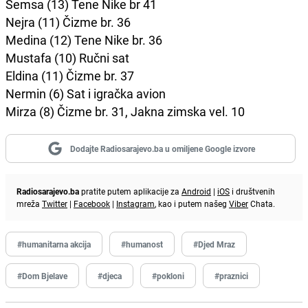
Šemsa (13) Tene Nike br 41
Nejra (11) Čizme br. 36
Medina (12) Tene Nike br. 36
Mustafa (10) Ručni sat
Eldina (11) Čizme br. 37
Nermin (6) Sat i igračka avion
Mirza (8) Čizme br. 31, Jakna zimska vel. 10
Dodajte Radiosarajevo.ba u omiljene Google izvore
Radiosarajevo.ba
pratite putem aplikacije za
Android
|
iOS
i društvenih
mreža
Twitter
|
Facebook
|
Instagram
, kao i putem našeg
Viber
Chata.
#humanitarna akcija
#humanost
#Djed Mraz
#Dom Bjelave
#djeca
#pokloni
#praznici