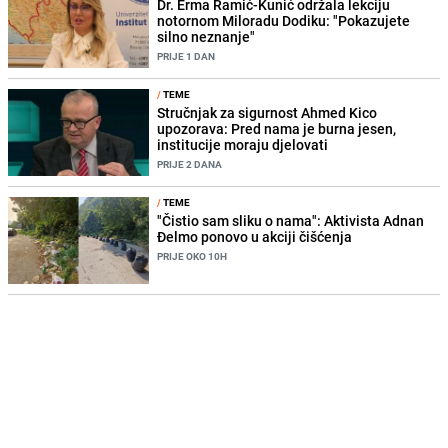
Dr. Erma Ramić-Kunić održala lekciju
notornom Miloradu Dodiku: "Pokazujete
silno neznanje"
PRIJE 1 DAN
/
TEME
Stručnjak za sigurnost Ahmed Kico
upozorava: Pred nama je burna jesen,
institucije moraju djelovati
PRIJE 2 DANA
/
TEME
"Čistio sam sliku o nama": Aktivista Adnan
Đelmo ponovo u akciji čišćenja
PRIJE OKO 10H