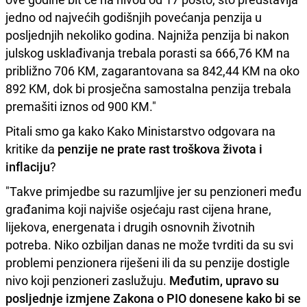
jedno od najvećih godišnjih povećanja penzija u
posljednjih nekoliko godina. Najniža penzija bi nakon
julskog usklađivanja trebala porasti sa 666,76 KM na
približno 706 KM, zagarantovana sa 842,44 KM na oko
892 KM, dok bi prosječna samostalna penzija trebala
premašiti iznos od 900 KM."
Pitali smo ga kako Kako Ministarstvo odgovara na
kritike da
penzije ne prate rast troškova života i
inflaciju
?
"Takve primjedbe su razumljive jer su penzioneri među
građanima koji najviše osjećaju rast cijena hrane,
lijekova, energenata i drugih osnovnih životnih
potreba. Niko ozbiljan danas ne može tvrditi da su svi
problemi penzionera riješeni ili da su penzije dostigle
nivo koji penzioneri zaslužuju.
Međutim, upravo su
posljednje izmjene Zakona o PIO donesene kako bi se