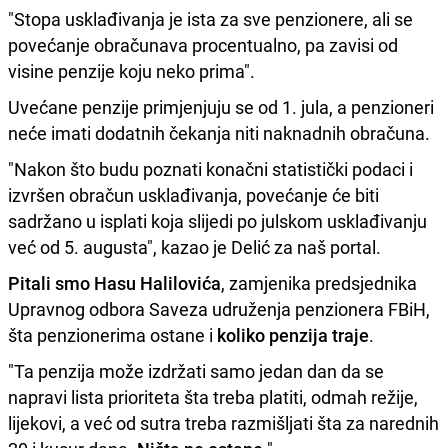
"Stopa usklađivanja je ista za sve penzionere, ali se
povećanje obračunava procentualno, pa zavisi od
visine penzije koju neko prima".
Uvećane penzije primjenjuju se od 1. jula, a penzioneri
neće imati dodatnih čekanja niti naknadnih obračuna.
"Nakon što budu poznati konačni statistički podaci i
izvršen obračun usklađivanja, povećanje će biti
sadržano u isplati koja slijedi po julskom usklađivanju
već od 5. augusta", kazao je Delić za naš portal.
Pitali smo Hasu Halilovića
, zamjenika predsjednika
Upravnog odbora Saveza udruženja penzionera FBiH,
šta penzionerima ostane i
koliko penzija traje
.
"Ta penzija može izdržati samo jedan dan da se
napravi lista prioriteta šta treba platiti, odmah režije,
lijekovi, a već od sutra treba razmišljati šta za narednih