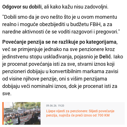
Odgovor su dobili
, ali kako kažu nisu zadovoljni.
"Dobili smo da je ovo nešto što je u ovom momentu
realno i moguće obezbijediti u budžetu FBiH, a za
naredne aktivnosti će se voditi razgovori i pregovori."
Povećanje penzija se ne razlikuje po kategorijama
,
već se primjenjuje jednako na sve penzionere kroz
jedinstvenu stopu usklađivanja, pojasnio je
Delić
. Iako
je procenat povećanja isti za sve, stvarni iznos koji
penzioneri dobijaju u konvertibilnim markama zavisi
od visine njihove penzije, oni s višim penzijama
dobijaju veći nominalni iznos, dok je procenat isti za
sve.
09.06.26. 19:20
Lijepe vijesti za penzionere: Slijedi povećanje
penzija, najniža će preći iznos od 700 KM