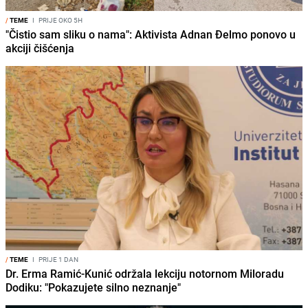
/
TEME
I
PRIJE OKO 5H
"Čistio sam sliku o nama": Aktivista Adnan Đelmo ponovo u
akciji čišćenja
/
TEME
I
PRIJE 1 DAN
Dr. Erma Ramić-Kunić održala lekciju notornom Miloradu
Dodiku: "Pokazujete silno neznanje"