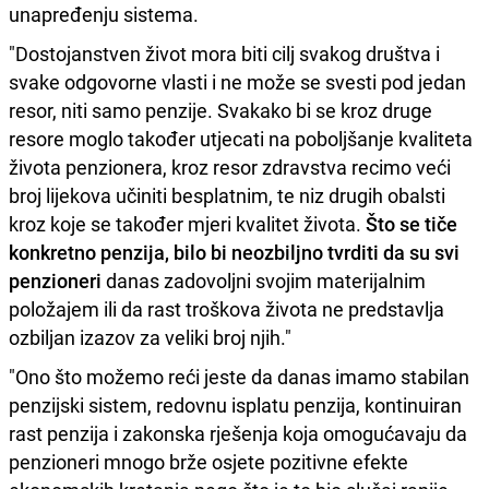
unapređenju sistema.
"Dostojanstven život mora biti cilj svakog društva i
svake odgovorne vlasti i ne može se svesti pod jedan
resor, niti samo penzije. Svakako bi se kroz druge
resore moglo također utjecati na poboljšanje kvaliteta
života penzionera, kroz resor zdravstva recimo veći
broj lijekova učiniti besplatnim, te niz drugih obalsti
kroz koje se također mjeri kvalitet života.
Što se tiče
konkretno penzija, bilo bi neozbiljno tvrditi da su svi
penzioneri
danas zadovoljni svojim materijalnim
položajem ili da rast troškova života ne predstavlja
ozbiljan izazov za veliki broj njih."
"Ono što možemo reći jeste da danas imamo stabilan
penzijski sistem, redovnu isplatu penzija, kontinuiran
rast penzija i zakonska rješenja koja omogućavaju da
penzioneri mnogo brže osjete pozitivne efekte