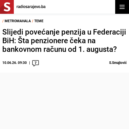
Otvor
/
METROMAHALA
/
TEME
Slijedi povećanje penzija u Federaciji
BiH: Šta penzionere čeka na
bankovnom računu od 1. augusta?
10.06.26. 09:30
S.Smajlović
7