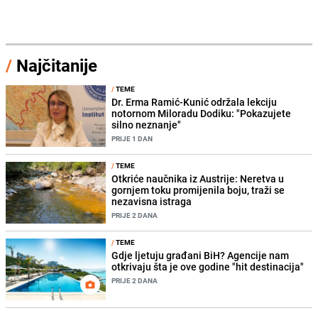
/
Najčitanije
/
TEME
Dr. Erma Ramić-Kunić održala lekciju
notornom Miloradu Dodiku: "Pokazujete
silno neznanje"
PRIJE 1 DAN
/
TEME
Otkriće naučnika iz Austrije: Neretva u
gornjem toku promijenila boju, traži se
nezavisna istraga
PRIJE 2 DANA
/
TEME
Gdje ljetuju građani BiH? Agencije nam
otkrivaju šta je ove godine "hit destinacija"
PRIJE 2 DANA