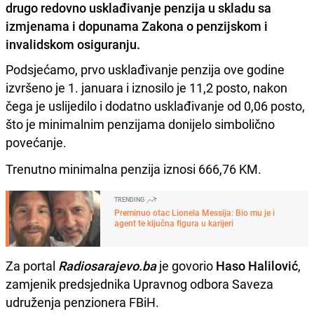
drugo redovno usklađivanje penzija u skladu sa
izmjenama i dopunama Zakona o penzijskom i
invalidskom osiguranju.
Podsjećamo, prvo usklađivanje penzija ove godine
izvršeno je 1. januara i iznosilo je 11,2 posto, nakon
čega je uslijedilo i dodatno usklađivanje od 0,06 posto,
što je minimalnim penzijama donijelo simbolično
povećanje.
Trenutno minimalna penzija iznosi 666,76 KM.
TRENDING
Preminuo otac Lionela Messija: Bio mu je i
agent te ključna figura u karijeri
Za portal
Radiosarajevo.ba
je govorio
Haso Halilović
,
zamjenik predsjednika Upravnog odbora Saveza
udruženja penzionera FBiH.