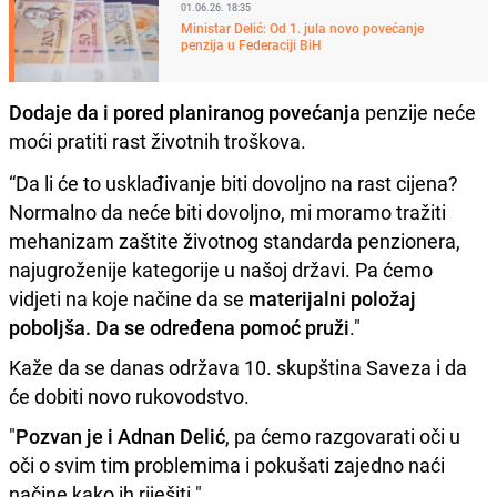
01.06.26. 18:35
Ministar Delić: Od 1. jula novo povećanje
penzija u Federaciji BiH
Dodaje da i pored planiranog povećanja
penzije neće
moći pratiti rast životnih troškova.
“Da li će to usklađivanje biti dovoljno na rast cijena?
Normalno da neće biti dovoljno, mi moramo tražiti
mehanizam zaštite životnog standarda penzionera,
najugroženije kategorije u našoj državi. Pa ćemo
vidjeti na koje načine da se
materijalni položaj
poboljša. Da se određena pomoć pruži
."
Kaže da se danas održava 10. skupština Saveza i da
će dobiti novo rukovodstvo.
"
Pozvan je i Adnan Delić
, pa ćemo razgovarati oči u
oči o svim tim problemima i pokušati zajedno naći
načine kako ih riješiti."