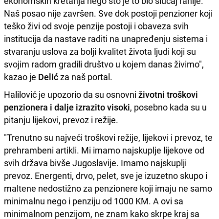
ekonomskih kretanja nego što je to bio slučaj ranije.
Naš posao nije završen. Sve dok postoji penzioner koji
teško živi od svoje penzije postoji i obaveza svih
institucija da nastave raditi na unapređenju sistema i
stvaranju uslova za bolji kvalitet života ljudi koji su
svojim radom gradili društvo u kojem danas živimo",
kazao je
Delić
za naš portal.
Halilović je upozorio da su osnovni
životni troškovi
penzionera i dalje izrazito visoki
, posebno kada su u
pitanju lijekovi, prevoz i režije.
"Trenutno su najveći troškovi režije, lijekovi i prevoz, te
prehrambeni artikli. Mi imamo najskuplje lijekove od
svih država bivše Jugoslavije. Imamo najskuplji
prevoz. Energenti, drvo, pelet, sve je izuzetno skupo i
maltene nedostižno za penzionere koji imaju ne samo
minimalnu nego i penziju od 1000 KM. A ovi sa
minimalnom penzijom, ne znam kako skrpe kraj sa