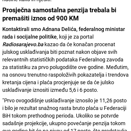
Prosječna samostalna penzija trebala bi
premašiti iznos od 900 KM
Kontaktirali smo Adnana Delića, federalnog ministar
rada i socijalne politike
, koji je za portal
Radiosarajevo.ba
kazao da će konačan procenat
julskog usklađivanja biti poznat nakon objave svih
relevantnih statističkih podataka Federalnog zavoda
za statistiku za prvo polugodište ove godine. Međutim,
na osnovu trenutno raspoloživih pokazatelja i trendova
kretanja cijena i plaća procjenjuje se da će julsko
usklađivanje iznositi između 5,6 i 6 posto.
"Prvo ovogodišnje usklađivanje iznosilo je 11,26 posto
i bilo je rezultat snažnog rasta bruto plaća u Federaciji
BiH tokom prethodnog perioda. Ukoliko se potvrde
sadašnje projekcije, ukupno povećanje penzija tokom
ove godine bit će na nivou od 17 posto, što predstavlja