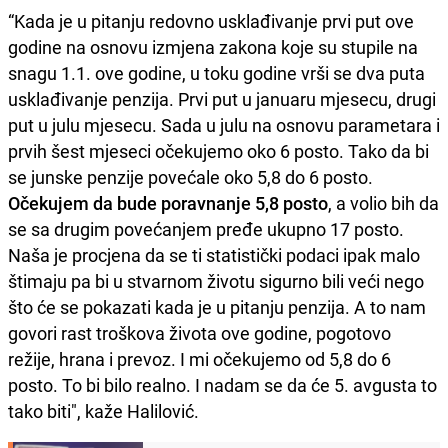
“Kada je u pitanju redovno usklađivanje prvi put ove
godine na osnovu izmjena zakona koje su stupile na
snagu 1.1. ove godine, u toku godine vrši se dva puta
usklađivanje penzija. Prvi put u januaru mjesecu, drugi
put u julu mjesecu. Sada u julu na osnovu parametara i
prvih šest mjeseci očekujemo oko 6 posto. Tako da bi
se junske penzije povećale oko 5,8 do 6 posto.
Očekujem da bude poravnanje 5,8 posto
, a volio bih da
se sa drugim povećanjem pređe ukupno 17 posto.
Naša je procjena da se ti statistički podaci ipak malo
štimaju pa bi u stvarnom životu sigurno bili veći nego
što će se pokazati kada je u pitanju penzija. A to nam
govori rast troškova života ove godine, pogotovo
režije, hrana i prevoz. I mi očekujemo od 5,8 do 6
posto. To bi bilo realno. I nadam se da će 5. avgusta to
tako biti", kaže Halilović.