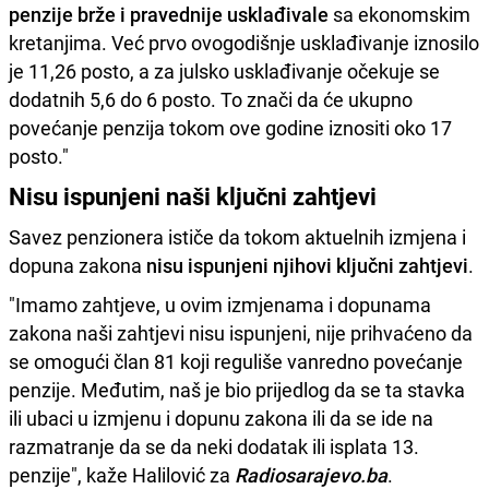
penzije brže i pravednije usklađivale
sa ekonomskim
kretanjima. Već prvo ovogodišnje usklađivanje iznosilo
je 11,26 posto, a za julsko usklađivanje očekuje se
dodatnih 5,6 do 6 posto. To znači da će ukupno
povećanje penzija tokom ove godine iznositi oko 17
posto."
Nisu ispunjeni naši ključni zahtjevi
Savez penzionera ističe da tokom aktuelnih izmjena i
dopuna zakona
nisu ispunjeni njihovi ključni zahtjevi
.
"Imamo zahtjeve, u ovim izmjenama i dopunama
zakona naši zahtjevi nisu ispunjeni, nije prihvaćeno da
se omogući član 81 koji reguliše vanredno povećanje
penzije. Međutim, naš je bio prijedlog da se ta stavka
ili ubaci u izmjenu i dopunu zakona ili da se ide na
razmatranje da se da neki dodatak ili isplata 13.
penzije", kaže Halilović za
Radiosarajevo.ba
.