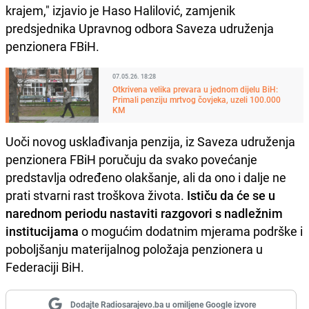
krajem," izjavio je Haso Halilović, zamjenik
predsjednika Upravnog odbora Saveza udruženja
penzionera FBiH.
07.05.26. 18:28
Otkrivena velika prevara u jednom dijelu BiH:
Primali penziju mrtvog čovjeka, uzeli 100.000
KM
Uoči novog usklađivanja penzija, iz Saveza udruženja
penzionera FBiH poručuju da svako povećanje
predstavlja određeno olakšanje, ali da ono i dalje ne
prati stvarni rast troškova života.
Ističu da će se u
narednom periodu nastaviti razgovori s nadležnim
institucijama
o mogućim dodatnim mjerama podrške i
poboljšanju materijalnog položaja penzionera u
Federaciji BiH.
Dodajte Radiosarajevo.ba u omiljene Google izvore