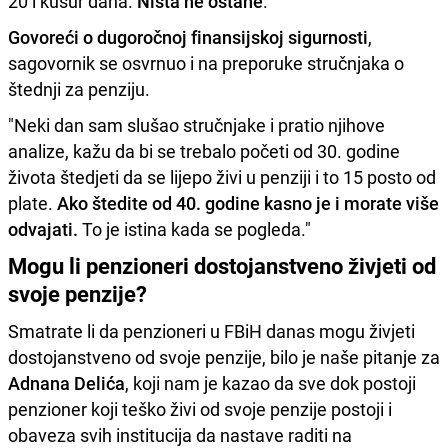
20 i kusur dana.
Ništa ne ostane
."
Govoreći o dugoročnoj finansijskoj sigurnosti
,
sagovornik se osvrnuo i na preporuke stručnjaka o
štednji za penziju.
"Neki dan sam slušao stručnjake i pratio njihove
analize, kažu da bi se trebalo početi od 30. godine
života štedjeti da se lijepo živi u penziji i to 15 posto od
plate.
Ako štedite od 40. godine kasno je i morate više
odvajati.
To je istina kada se pogleda."
Mogu li penzioneri dostojanstveno živjeti od
svoje penzije?
Smatrate li da penzioneri u FBiH danas mogu živjeti
dostojanstveno od svoje penzije, bilo je naše pitanje za
Adnana Delića
, koji nam je kazao da sve dok postoji
penzioner koji teško živi od svoje penzije postoji i
obaveza svih institucija da nastave raditi na