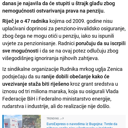
danas je najavila da će stupiti u štrajk glađu zbog
nemogućnosti ostvarivanja prava na penziju.
Riječ je o 47 radnika
kojima od 2009. godine nisu
uplaćivani doprinosi za penziono-invalidsko osiguranje,
zbog čega ne mogu otići u penziju, iako su ispunili
uvjete za penzionisanje. Radnici
poručuju da su iscrpili
sve mogućnosti
i da se na ovaj potez odlučuju zbog
višegodišnjeg ignoriranja njihovih zahtjeva.
Iz sindikalne organizacije Rudnika mrkog uglja Zenica
podsjećaju da su
ranije dobili obećanje kako će
uvezivanje staža biti riješeno
kroz grant sredstva u
iznosu od tri miliona maraka, koja su osigurali Vlada
Federacije BiH i Federalno ministarstvo energije,
rudarstva i industrije, ali do realizacije nije došlo.
TRENDING
EuroExpress o navodima iz Bugojna: Tvrde da
njihova vozila nisu učestvovala u incidentu