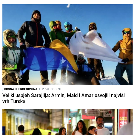
/
BOSNA I HERCEGOVINA
I
PRIJE OKO 7H
Veliki uspjeh Sarajlija: Armin, Maid i Amar osvojili najviši
vrh Turske