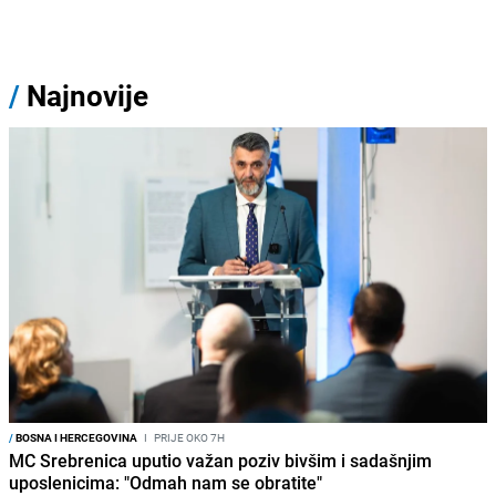
/
Najnovije
/
BOSNA I HERCEGOVINA
I
PRIJE OKO 7H
MC Srebrenica uputio važan poziv bivšim i sadašnjim
uposlenicima: "Odmah nam se obratite"