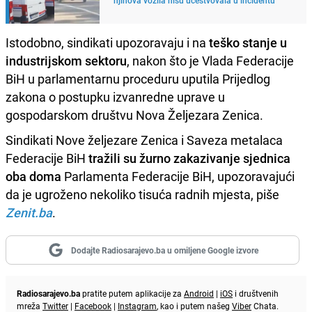
Istodobno, sindikati upozoravaju i na
teško stanje u
industrijskom sektoru
, nakon što je Vlada Federacije
BiH u parlamentarnu proceduru uputila Prijedlog
zakona o postupku izvanredne uprave u
gospodarskom društvu Nova Željezara Zenica.
Sindikati Nove željezare Zenica i Saveza metalaca
Federacije BiH
tražili su žurno zakazivanje sjednica
oba doma
Parlamenta Federacije BiH, upozoravajući
da je ugroženo nekoliko tisuća radnih mjesta, piše
Zenit.ba
.
Dodajte Radiosarajevo.ba u omiljene Google izvore
Radiosarajevo.ba
pratite putem aplikacije za
Android
|
iOS
i društvenih
mreža
Twitter
|
Facebook
|
Instagram
, kao i putem našeg
Viber
Chata.