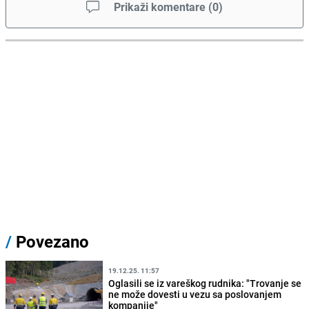
Prikaži komentare
(
0
)
/
Povezano
19.12.25. 11:57
Oglasili se iz vareškog rudnika: "Trovanje se
ne može dovesti u vezu sa poslovanjem
kompanije"