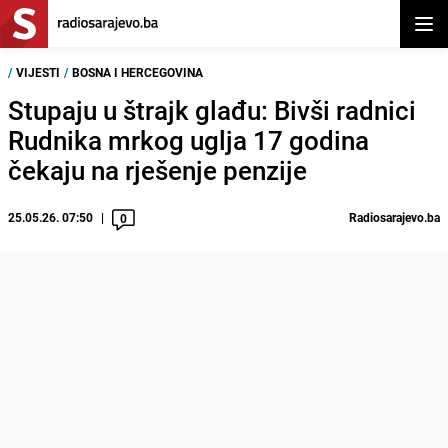
Otvor
/
VIJESTI
/
BOSNA I HERCEGOVINA
Stupaju u štrajk glađu: Bivši radnici
Rudnika mrkog uglja 17 godina
čekaju na rješenje penzije
25.05.26. 07:50
Radiosarajevo.ba
0