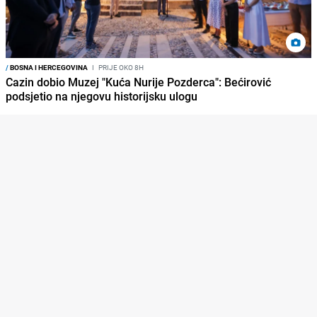
/
BOSNA I HERCEGOVINA
I
PRIJE OKO 8H
Cazin dobio Muzej "Kuća Nurije Pozderca": Bećirović
podsjetio na njegovu historijsku ulogu