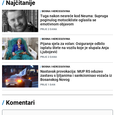
/
Najčitanije
/
BOSNA I HERCEGOVINA
Tuga nakon nesreće kod Neuma: Supruga
poginulog motocikliste oglasila se
emotivnom objavom
PRIJE 2 DANA
/
BOSNA I HERCEGOVINA
Pijana sjela za volan: Osiguranje odbilo
isplatu štete na vozilu koje je slupala Anja
Ljubojević
PRIJE 2 DANA
/
BOSNA I HERCEGOVINA
Nastavak provokacija: MUP RS oduzeo
zastavu s ljiljanima i sankcionisao vozača iz
Bosanskog Novog
PRIJE 1 DAN
/
Komentari