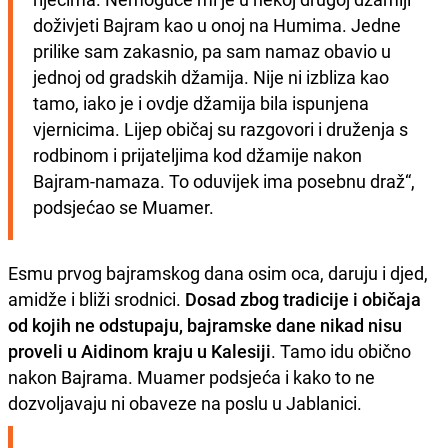
doživjeti Bajram kao u onoj na Humima. Jedne 
prilike sam zakasnio, pa sam namaz obavio u 
jednoj od gradskih džamija. Nije ni izbliza kao 
tamo, iako je i ovdje džamija bila ispunjena 
vjernicima. Lijep običaj su razgovori i druženja s 
rodbinom i prijateljima kod džamije nakon 
Bajram-namaza. To oduvijek ima posebnu draž“, 
podsjećao se Muamer.
Esmu prvog bajramskog dana osim oca, daruju i djed,
amidže i bliži srodnici.
Dosad zbog tradicije i običaja
od kojih ne odstupaju, bajramske dane nikad nisu
proveli u Aidinom kraju u Kalesiji
. Tamo idu obično
nakon Bajrama. Muamer podsjeća i kako to ne
dozvoljavaju ni obaveze na poslu u Jablanici.