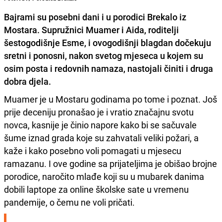
Bajrami su posebni dani i u
porodici Brekalo iz
Mostara.
Supružnici
Muamer i Aida,
roditelji
šestogodišnje
Esme
, i ovogodišnji blagdan dočekuju
sretni i ponosni, nakon svetog mjeseca u kojem su
osim posta i redovnih namaza, nastojali činiti i druga
dobra djela.
Muamer je u Mostaru godinama po tome i poznat. Još
prije deceniju pronašao je i vratio značajnu svotu
novca, kasnije je činio napore kako bi se sačuvale
šume iznad grada koje su zahvatali veliki požari, a
kaže i kako posebno voli pomagati u mjesecu
ramazanu. I ove godine sa prijateljima je obišao brojne
porodice, naročito mlađe koji su u mubarek danima
dobili laptope za online školske sate u vremenu
pandemije, o čemu ne voli pričati.