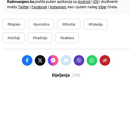
Radiosarajevo.ba
pratite putem aplikacije za
Android
|
iOS
i društvenih
mreža
Twitter
|
Facebook
|
Instagram
, kao i putem našeg
Viber
Chata.
#Bajram
#porodica
#Mostar
#Kalesija
#običaji
#tradicija
#baklava
246
Dijeljenja