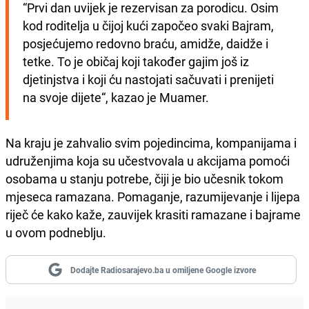
“Prvi dan uvijek je rezervisan za porodicu. Osim 
kod roditelja u čijoj kući započeo svaki Bajram, 
posjećujemo redovno braću, amidže, daidže i 
tetke. To je običaj koji također gajim još iz 
djetinjstva i koji ću nastojati sačuvati i prenijeti 
na svoje dijete“, kazao je Muamer.
Na kraju je zahvalio svim pojedincima, kompanijama i
udruženjima koja su učestvovala u akcijama pomoći
osobama u stanju potrebe, čiji je bio učesnik tokom
mjeseca ramazana. Pomaganje, razumijevanje i lijepa
riječ će kako kaže, zauvijek krasiti ramazane i bajrame
u ovom podneblju.
Dodajte Radiosarajevo.ba u omiljene Google izvore