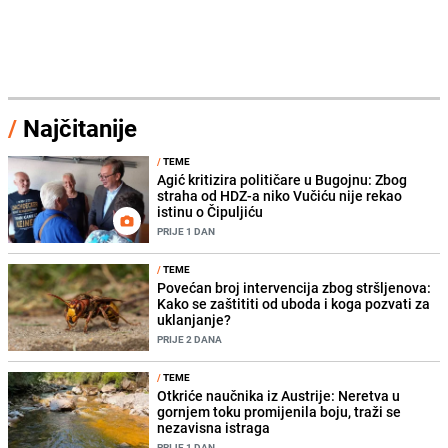
/
Najčitanije
/
TEME
Agić kritizira političare u Bugojnu: Zbog
straha od HDZ-a niko Vučiću nije rekao
istinu o Čipuljiću
PRIJE 1 DAN
/
TEME
Povećan broj intervencija zbog stršljenova:
Kako se zaštititi od uboda i koga pozvati za
uklanjanje?
PRIJE 2 DANA
/
TEME
Otkriće naučnika iz Austrije: Neretva u
gornjem toku promijenila boju, traži se
nezavisna istraga
PRIJE 1 DAN