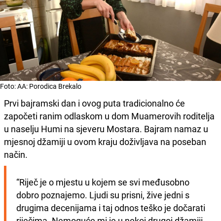
Foto: AA: Porodica Brekalo
Prvi bajramski dan i ovog puta tradicionalno će
započeti ranim odlaskom u dom Muamerovih roditelja
u naselju Humi na sjeveru Mostara. Bajram namaz u
mjesnoj džamiji u ovom kraju doživljava na poseban
način.
“Riječ je o mjestu u kojem se svi međusobno 
dobro poznajemo. Ljudi su prisni, žive jedni s 
drugima decenijama i taj odnos teško je dočarati 
riječima. Nemoguće mi je u nekoj drugoj džamiji 