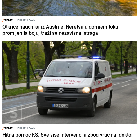
/
TEME
I
PRIJE 1 DAN
Otkriće naučnika iz Austrije: Neretva u gornjem toku
promijenila boju, traži se nezavisna istraga
/
TEME
I
PRIJE 1 DAN
Hitna pomoć KS: Sve više intervencija zbog vrućina, doktor