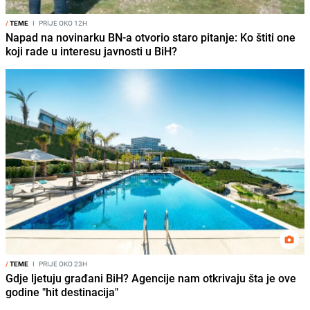
/
TEME
I
PRIJE OKO 12H
Napad na novinarku BN-a otvorio staro pitanje: Ko štiti one
koji rade u interesu javnosti u BiH?
/
TEME
I
PRIJE OKO 23H
Gdje ljetuju građani BiH? Agencije nam otkrivaju šta je ove
godine "hit destinacija"