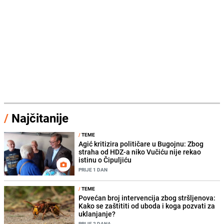
/
Najčitanije
/
TEME
Agić kritizira političare u Bugojnu: Zbog
straha od HDZ-a niko Vučiću nije rekao
istinu o Čipuljiću
PRIJE 1 DAN
/
TEME
Povećan broj intervencija zbog stršljenova:
Kako se zaštititi od uboda i koga pozvati za
uklanjanje?
PRIJE 2 DANA