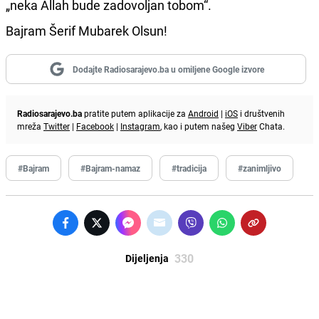
„neka Allah bude zadovoljan tobom“.
Bajram Šerif Mubarek Olsun!
Dodajte Radiosarajevo.ba u omiljene Google izvore
Radiosarajevo.ba
pratite putem aplikacije za
Android
|
iOS
i društvenih
mreža
Twitter
|
Facebook
|
Instagram
, kao i putem našeg
Viber
Chata.
#Bajram
#Bajram-namaz
#tradicija
#zanimljivo
330
Dijeljenja