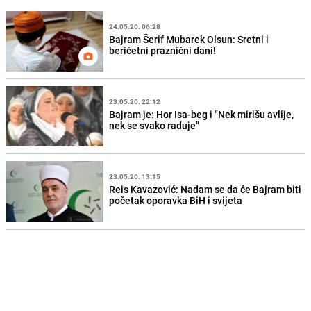
24.05.20. 06:28
Bajram Šerif Mubarek Olsun: Sretni i
berićetni praznični dani!
23.05.20. 22:12
Bajram je: Hor Isa-beg i "Nek mirišu avlije,
nek se svako raduje"
23.05.20. 13:15
Reis Kavazović: Nadam se da će Bajram biti
početak oporavka BiH i svijeta