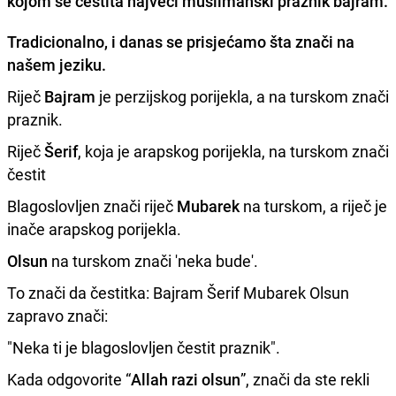
kojom se čestita najveći muslimanski praznik bajram.
Tradicionalno,
i danas se prisjećamo šta znači na
našem jeziku.
Riječ
Bajram
je perzijskog porijekla, a na turskom znači
praznik.
Riječ
Šerif
, koja je arapskog porijekla, na turskom znači
čestit
Blagoslovljen znači riječ
Mubarek
na turskom, a riječ je
inače arapskog porijekla.
Olsun
na turskom znači 'neka bude'.
To znači da čestitka: Bajram Šerif Mubarek Olsun
zapravo znači:
"Neka ti je blagoslovljen čestit praznik".
Kada odgovorite “
Allah razi olsun
”, znači da ste rekli