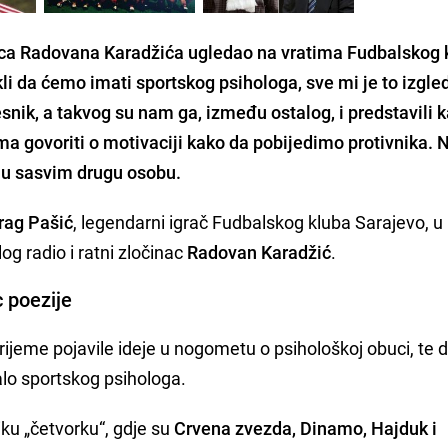
nca
Radovana Karadžića
ugledao na vratima Fudbalskog 
li da ćemo imati sportskog psihologa, sve mi je to izgle
nik, a takvog su nam ga, između ostalog, i predstavili k
a govoriti o motivaciji kako da pobijedimo protivnika. 
o u sasvim drugu osobu.
rag Pašić
, legendarni igrač Fudbalskog kluba Sarajevo, 
og radio i ratni zločinac
Radovan Karadžić
.
c poezije
rijeme pojavile ideje u nogometu o psihološkoj obuci, te d
alo sportskog psihologa.
iku „četvorku“, gdje su
Crvena zvezda, Dinamo, Hajduk i