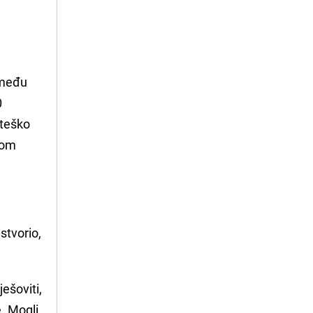
zmeđu
0
e teško
 tom
stvorio,
ešoviti,
e. Mogli