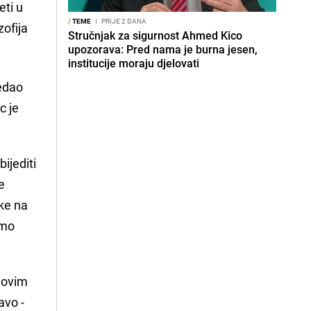
eti u
/
TEME
I
PRIJE 2 DANA
zofija
Stručnjak za sigurnost Ahmed Kico
upozorava: Pred nama je burna jesen,
institucije moraju djelovati
ledao
c je
ijediti
e
ike na
amo
a ovim
avo -