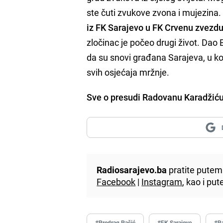
ste čuti zvukove zvona i mujezina
iz FK Sarajevo u FK Crvenu zvezd
zločinac je počeo drugi život. Dao 
da su snovi građana Sarajeva, u koje
svih osjećaja mržnje.
Sve o presudi Radovanu Karadžiću
Radiosarajevo.ba
pratite putem 
Facebook
|
Instagram
, kao i p
#Predrag Pašić
#FK Sarajevo
#R