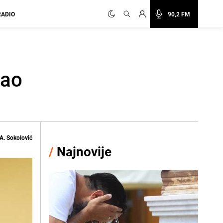
RADIO
90,2 FM
kao
A. Sokolović
/
Najnovije