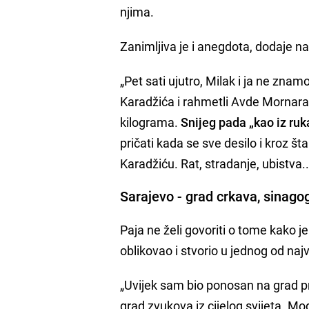
njima.
Zanimljiva je i anegdota, dodaje na
„Pet sati ujutro, Milak i ja ne zn
Karadžića i rahmetli Avde Mornara, 
kilograma.
Snijeg pada „kao iz ruk
pričati kada se sve desilo i kroz š
Karadžiću. Rat, stradanje, ubistva.
Sarajevo - grad crkava, sinago
Paja ne želi govoriti o tome kako je
oblikovao i stvorio u jednog od naj
„Uvijek sam bio ponosan na grad prij
grad zvukova iz cijelog svijeta. Mog