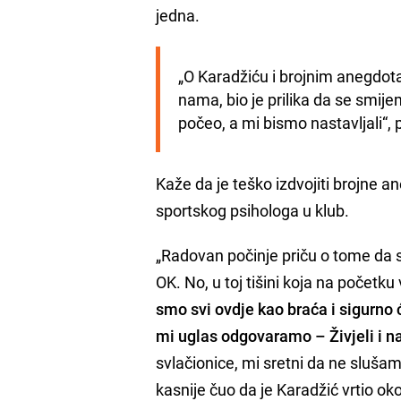
jedna.
„O Karadžiću i brojnim anegdot
nama, bio je prilika da se smije
počeo, a mi bismo nastavljali“, 
Kaže da je teško izdvojiti brojne a
sportskog psihologa u klub.
„Radovan počinje priču o tome da 
OK. No, u toj tišini koja na početku 
smo svi ovdje kao braća i sigurno će
mi uglas odgovaramo – Živjeli i n
svlačionice, mi sretni da ne slušam
kasnije čuo da je Karadžić vrtio oko