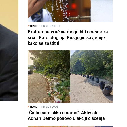
/
TEME
I
PRIJE OKO 3H
Ekstremne vrućine mogu biti opasne za
srce: Kardiologinja Kušljugić savjetuje
kako se zaštititi
/
TEME
I
PRIJE 1 DAN
"Čistio sam sliku o nama": Aktivista
Adnan Đelmo ponovo u akciji čišćenja