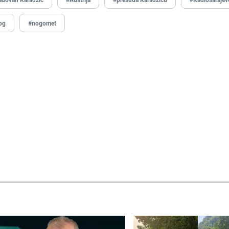
og
#nogomet