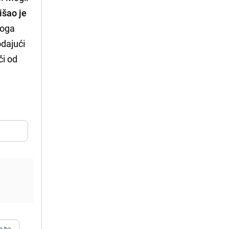
išao je
toga
odajući
či od
o.ba