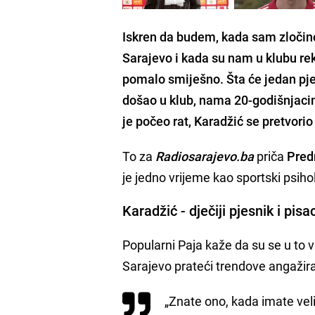
Iskren da budem, kada sam zloči
Sarajevo i kada su nam u klubu rek
pomalo smiješno. Šta će jedan pjes
došao u klub, nama 20-godišnjacim
je počeo rat, Karadžić se pretvori
To za
Radiosarajevo.ba
priča
Pred
je jedno vrijeme kao sportski psihol
Karadžić - dječiji pjesnik i pisa
Popularni Paja kaže da su se u to v
Sarajevo prateći trendove angažir
„Znate ono, kada imate vel