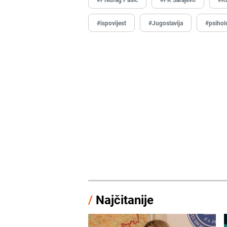
#ispovijest
#Jugoslavija
#psihol
/
Najčitanije