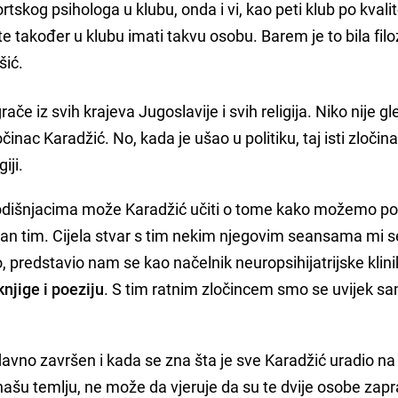
ortskog psihologa u klubu, onda i vi, kao peti klub po kvalit
e također u klubu imati takvu osobu. Barem je to bila filo
šić.
rače iz svih krajeva Jugoslavije i svih religija. Niko nije g
inac Karadžić. No, kada je ušao u politiku, taj isti zločina
iji.
dišnjacima može Karadžić učiti o tome kako možemo pob
an tim. Cijela stvar s tim nekim njegovim seansama mi s
predstavio nam se kao načelnik neuropsihijatrijske klin
knjige i poeziju
. S tim ratnim zločincem smo se uvijek s
odavno završen i kada se zna šta je sve Karadžić uradio n
našu temlju, ne može da vjeruje da su te dvije osobe zapr