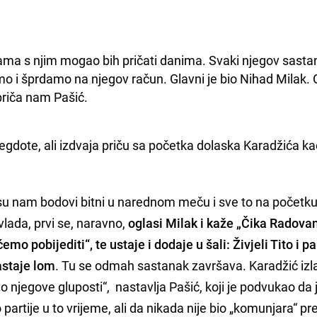
ama s njim mogao bih pričati danima. Svaki njegov sastan
mo i šprdamo na njegov račun. Glavni je bio Nihad Milak. O
priča nam Pašić. 
negdote, ali izdvaja priču sa početka dolaska Karadžića k
su nam bodovi bitni u narednom meču i sve to na početku
vlada, prvi se, naravno,
oglasi Milak i kaže „Čika Radova
mo pobijediti“, te ustaje i dodaje u šali: Živjeli Tito i par
astaje lom
. Tu se odmah sastanak završava. Karadžić izla
o njegove gluposti“, nastavlja Pašić, koji je podvukao da 
 partije u to vrijeme, ali da nikada nije bio „komunjara“ pr