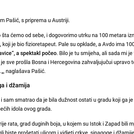
m Pašić, s priprema u Austriji.
amo šta ćemo od sebe, i dogovorimo utrku na 100 metara i
koji je bio fizioretapeut. Pale su opklade, a Avdo ima 10
avice“, a spektakl počeo
. Bilo je tu smijeha, ali sada mi j
ta je sve prošla Bosna i Hercegovina zahvaljujučui upravo
..„, naglašava Pašić.
ga i džamija
 i sam smatrao da je bila dužnost ostati u gradu koji ga je 
većih idola ovog grada.
e rata, grad duginih boja, u kojem su Istok i Zapad bili mj
li biste prošetati ulicom i vidjeti crkve, sinagoge i džamij