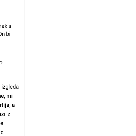
ak s 
n bi 
ao
 izgleda
ne, mi
tija, a
zi iz
je
ed