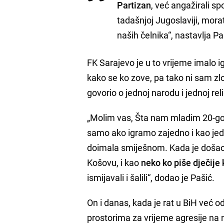
Partizan
, već angažirali sp
tadašnjoj Jugoslaviji, morat
naših čelnika“, nastavlja Pa
FK Sarajevo je u to vrijeme imalo ig
kako se ko zove, pa tako ni sam zloč
govorio o jednoj narodu i jednoj relig
„Molim vas, Šta nam mladim 20-go
samo ako igramo zajedno i kao jed
doimala smiješnom. Kada je došao, 
Košovu, i kao
neko ko piše dječije 
ismijavali i šalili“, dodao je Pašić.
On i danas, kada je rat u BiH već 
prostorima za vrijeme agresije na 