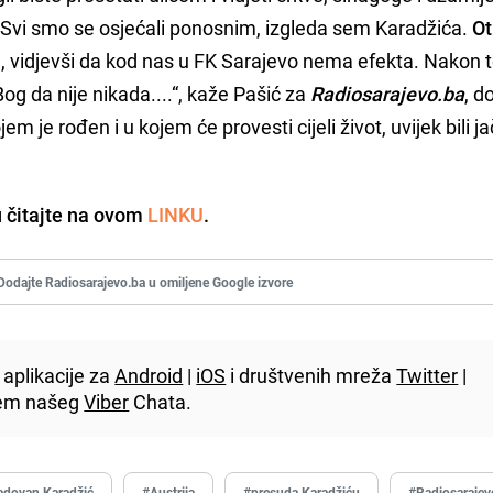
. Svi smo se osjećali ponosnim, izgleda sem Karadžića.
Ot
u
, vidjevši da kod nas u FK Sarajevo nema efekta. Nakon 
Bog da nije nikada....“, kaže Pašić za
Radiosarajevo.ba
, d
m je rođen i u kojem će provesti cijeli život, uvijek bili ja
 čitajte na ovom
LINKU
.
Dodajte Radiosarajevo.ba u omiljene Google izvore
aplikacije za
Android
|
iOS
i društvenih mreža
Twitter
|
utem našeg
Viber
Chata.
adovan Karadžić
#Austrija
#presuda Karadžiću
#Radiosarajev