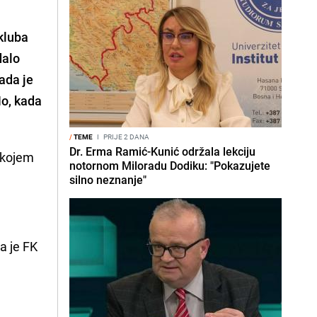
kluba
dalo
ada je
No, kada
/
TEME
I
PRIJE 2 DANA
Dr. Erma Ramić-Kunić održala lekciju
u kojem
notornom Miloradu Dodiku: "Pokazujete
silno neznanje"
a je FK