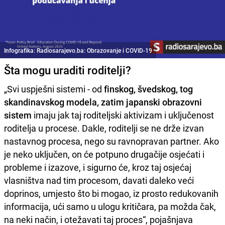
Infografika: Radiosarajevo.ba: Obrazovanje i COVID-19
Šta mogu uraditi roditelji?
„Svi uspješni sistemi - od
finskog, švedskog, tog
skandinavskog modela, zatim japanski obrazovni
sistem
imaju jak taj roditeljski aktivizam i uključenost
roditelja u procese. Dakle, roditelji se ne drže izvan
nastavnog procesa, nego su ravnopravan partner. Ako
je neko uključen, on će potpuno drugačije osjećati i
probleme i izazove, i sigurno će, kroz taj osjećaj
vlasništva nad tim procesom, davati daleko veći
doprinos, umjesto što bi mogao, iz prosto redukovanih
informacija, ući samo u ulogu kritičara, pa možda čak,
na neki način, i otežavati taj proces“, pojašnjava