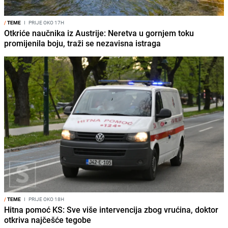
/
TEME
I
PRIJE OKO 17H
Otkriće naučnika iz Austrije: Neretva u gornjem toku
promijenila boju, traži se nezavisna istraga
/
TEME
I
PRIJE OKO 18H
Hitna pomoć KS: Sve više intervencija zbog vrućina, doktor
otkriva najčešće tegobe