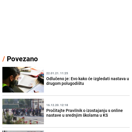
/
Povezano
22.01.21. 11:25
Odlučeno je: Evo kako će izgledati nastava u
drugom polugodištu
16.12.20. 12:18
Pročitajte Pravilnik o izostajanju s online
nastave u srednjim školama u KS