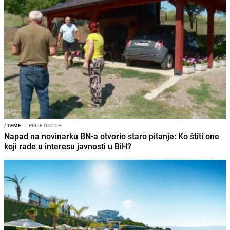
/
TEME
I
PRIJE OKO 5H
Napad na novinarku BN-a otvorio staro pitanje: Ko štiti one
koji rade u interesu javnosti u BiH?