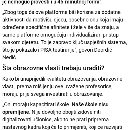
je nemoguć provesti i u 45-minutnoj formi
“.
„Zbog toga će ove platforme biti korisne za dodatne
aktivnosti da motivišu djecu, posebno onu koja imaju
određene specifične afinitete i žele više da znaju, a
same platforme omogućuju individualiziran pristup
svakom djetetu. To je zapravo ključ uspješnih sistema,
što je pokazalo i PISA testiranje“, govori Đeorđić
Nedić.
Šta obrazovne vlasti trebaju uraditi?
Kako bi unaprijedili kvalitetu obrazovanja, obrazovne
vlasti, prema mišljenju ove uvažene profesorice,
moraju prije svega investirati u obrazovanje.
„Oni moraju kapacitirati škole.
Naše škole nisu
opremljene
. Nije dovoljno obojiti zidove niti
digitalizovati učionice, ako to ne prati priprema
nastavnog kadra koji će to primijeniti, koji će razvijati