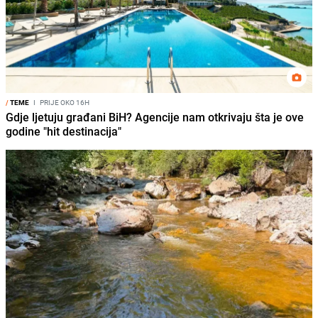
/
TEME
I
PRIJE OKO 16H
Gdje ljetuju građani BiH? Agencije nam otkrivaju šta je ove
godine "hit destinacija"