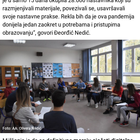
je u samo 15 dana okupila 28.000 nastavnika koji su
razmjenjivali materijale, povezivali se, usavršavali
svoje nastavne prakse. Rekla bih da je ova pandemija
donijela jedan zaokret u potrebama i pristupima
obrazovanju“, govori Đeorđić Nedić.
Foto: AA: Olivera Nedić