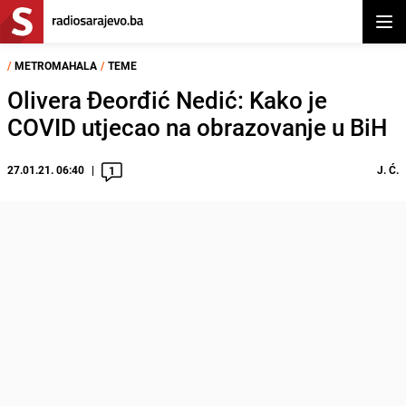
Otvor
/
METROMAHALA
/
TEME
Olivera Đeorđić Nedić: Kako je
COVID utjecao na obrazovanje u BiH
27.01.21. 06:40
J. Ć.
1