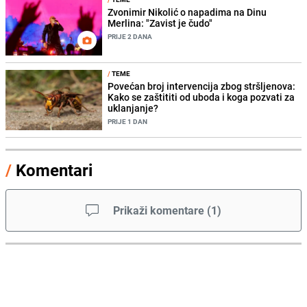
Zvonimir Nikolić o napadima na Dinu
Merlina: "Zavist je čudo"
PRIJE 2 DANA
/
TEME
Povećan broj intervencija zbog stršljenova:
Kako se zaštititi od uboda i koga pozvati za
uklanjanje?
PRIJE 1 DAN
/
Komentari
Prikaži komentare
(
1
)