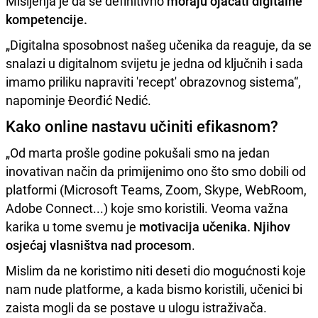
Mišljenja je da se definitivno
moraju ojačati digitalne
kompetencije.
„Digitalna sposobnost našeg učenika da reaguje, da se
snalazi u digitalnom svijetu je jedna od ključnih i sada
imamo priliku napraviti 'recept' obrazovnog sistema“,
napominje Đeorđić Nedić.
Kako online nastavu učiniti efikasnom?
„Od marta prošle godine pokušali smo na jedan
inovativan način da primijenimo ono što smo dobili od
platformi (Microsoft Teams, Zoom, Skype, WebRoom,
Adobe Connect...) koje smo koristili. Veoma važna
karika u tome svemu je
motivacija učenika. Njihov
osjećaj vlasništva nad procesom
.
Mislim da ne koristimo niti deseti dio mogućnosti koje
nam nude platforme, a kada bismo koristili, učenici bi
zaista mogli da se postave u ulogu istraživača.