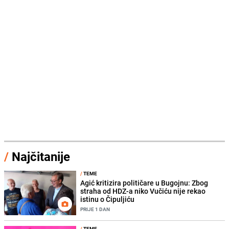
/
Najčitanije
/
TEME
Agić kritizira političare u Bugojnu: Zbog
straha od HDZ-a niko Vučiću nije rekao
istinu o Čipuljiću
PRIJE 1 DAN
/
TEME