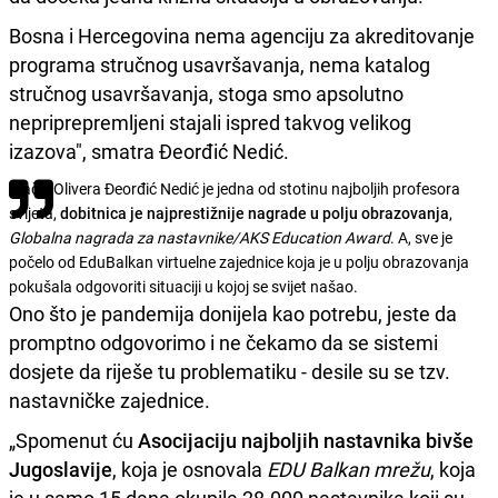
Bosna i Hercegovina nema agenciju za akreditovanje
programa stručnog usavršavanja, nema katalog
stručnog usavršavanja, stoga smo apsolutno
nepriprepremljeni stajali ispred takvog velikog
izazova", smatra Đeorđić Nedić.
Inače, Olivera Đeorđić Nedić je jedna od stotinu najboljih profesora
svijeta,
dobitnica je najprestižnije nagrade u polju obrazovanja
,
Globalna nagrada za nastavnike/AKS Education Award
. A, sve je
počelo od EduBalkan virtuelne zajednice koja je u polju obrazovanja
pokušala odgovoriti situaciji u kojoj se svijet našao.
Ono što je pandemija donijela kao potrebu, jeste da
promptno odgovorimo i ne čekamo da se sistemi
dosjete da riješe tu problematiku - desile su se tzv.
nastavničke zajednice.
„Spomenut ću
Asocijaciju najboljih nastavnika bivše
Jugoslavije
, koja je osnovala
EDU Balkan mrežu
, koja