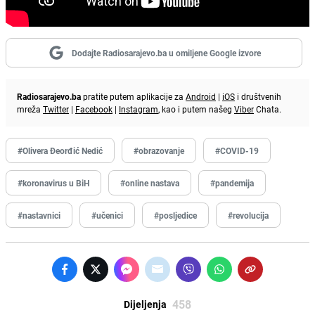
Dodajte Radiosarajevo.ba u omiljene Google izvore
Radiosarajevo.ba
pratite putem aplikacije za
Android
|
iOS
i društvenih
mreža
Twitter
|
Facebook
|
Instagram
, kao i putem našeg
Viber
Chata.
#Olivera Đeorđić Nedić
#obrazovanje
#COVID-19
#koronavirus u BiH
#online nastava
#pandemija
#nastavnici
#učenici
#posljedice
#revolucija
458
Dijeljenja