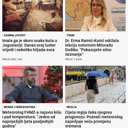
/
ZANIMLJIVOSTI
/
TEME
Imala ga je skoro svaka kuća u
Dr. Erma Ramić-Kunić održala
Jugoslaviji: Danas ovaj luster
lekciju notornom Miloradu
vrijedi i nekoliko hiljada eura
Dodiku: "Pokazujete silno
neznanje"
PRIJE OKO 16H
PRIJE 1 DAN
/
BOSNA I HERCEGOVINA
/
REGIJA
Meteorolog FHMZ-a najavio kišu
Cijela regija čeka njegovu
i pad temperatura: "Jedno od
progonozu: Poznati meteorolog
najsvježijih ljeta posljednjih
najavljuje veću promjenu
godina"
vremena