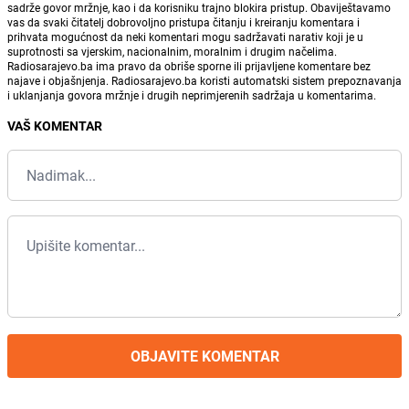
sadrže govor mržnje, kao i da korisniku trajno blokira pristup. Obaviještavamo
vas da svaki čitatelj dobrovoljno pristupa čitanju i kreiranju komentara i
prihvata mogućnost da neki komentari mogu sadržavati narativ koji je u
suprotnosti sa vjerskim, nacionalnim, moralnim i drugim načelima.
Radiosarajevo.ba ima pravo da obriše sporne ili prijavljene komentare bez
najave i objašnjenja. Radiosarajevo.ba koristi automatski sistem prepoznavanja
i uklanjanja govora mržnje i drugih neprimjerenih sadržaja u komentarima.
VAŠ KOMENTAR
OBJAVITE KOMENTAR