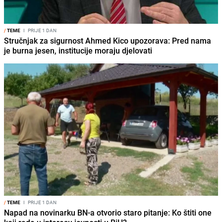
/
TEME
I
PRIJE 1 DAN
Stručnjak za sigurnost Ahmed Kico upozorava: Pred nama
je burna jesen, institucije moraju djelovati
/
TEME
I
PRIJE 1 DAN
Napad na novinarku BN-a otvorio staro pitanje: Ko štiti one