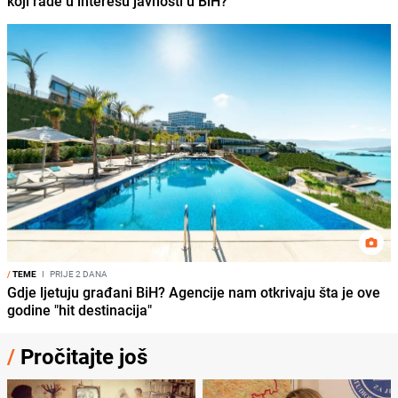
koji rade u interesu javnosti u BiH?
/
TEME
I
PRIJE 2 DANA
Gdje ljetuju građani BiH? Agencije nam otkrivaju šta je ove
godine "hit destinacija"
/
Pročitajte još