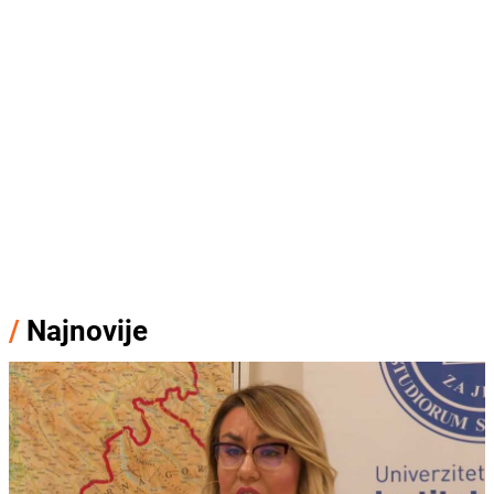
/
Najnovije