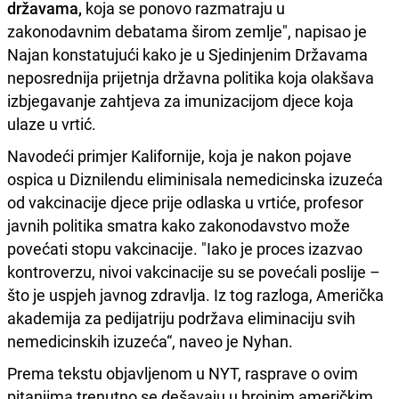
državama,
koja se ponovo razmatraju u
zakonodavnim debatama širom zemlje", napisao je
Najan konstatujući kako je u Sjedinjenim Državama
neposrednija prijetnja državna politika koja olakšava
izbjegavanje zahtjeva za imunizacijom djece koja
ulaze u vrtić.
Navodeći primjer Kalifornije, koja je nakon pojave
ospica u Diznilendu eliminisala nemedicinska izuzeća
od vakcinacije djece prije odlaska u vrtiće, profesor
javnih politika smatra kako zakonodavstvo može
povećati stopu vakcinacije. "Iako je proces izazvao
kontroverzu, nivoi vakcinacije su se povećali poslije –
što je uspjeh javnog zdravlja. Iz tog razloga, Američka
akademija za pedijatriju podržava eliminaciju svih
nemedicinskih izuzeća“, naveo je Nyhan.
Prema tekstu objavljenom u NYT, rasprave o ovim
pitanjima trenutno se dešavaju u brojnim američkim