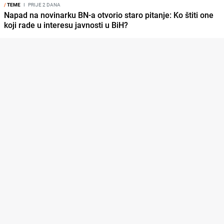
/
TEME
I
PRIJE 2 DANA
Napad na novinarku BN-a otvorio staro pitanje: Ko štiti one
koji rade u interesu javnosti u BiH?