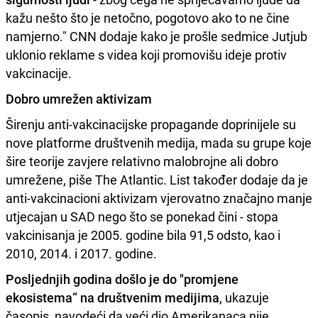
kažu nešto što je netočno, pogotovo ako to ne čine
namjerno." CNN dodaje kako je prošle sedmice Jutjub
uklonio reklame s videa koji promovišu ideje protiv
vakcinacije.
Dobro umrežen aktivizam
Širenju anti-vakcinacijske propagande doprinijele su
nove platforme društvenih medija, mada su grupe koje
šire teorije zavjere relativno malobrojne ali dobro
umrežene, piše The Atlantic. List također dodaje da je
anti-vakcinacioni aktivizam vjerovatno značajno manje
utjecajan u SAD nego što se ponekad čini - stopa
vakcinisanja je 2005. godine bila 91,5 odsto, kao i
2010, 2014. i 2017. godine.
Posljednjih godina došlo je do "promjene
ekosistema“ na društvenim medijima
, ukazuje
časopis, navodeći da veći dio Amerikanaca nije