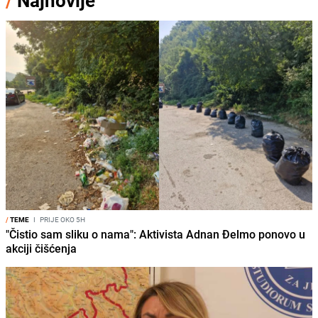
/
Najnovije
/
TEME
I
PRIJE OKO 5H
"Čistio sam sliku o nama": Aktivista Adnan Đelmo ponovo u
akciji čišćenja