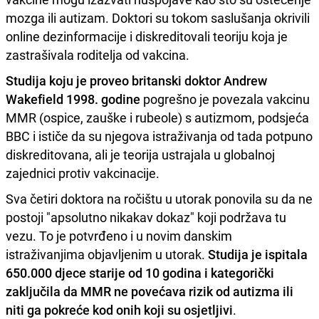
mozga ili autizam. Doktori su tokom saslušanja okrivili
online dezinformacije i diskreditovali teoriju koja je
zastrašivala roditelja od vakcina.
Studija koju je proveo britanski doktor Andrew
Wakefield 1998. godine
pogrešno je povezala vakcinu
MMR (ospice, zauške i rubeole) s autizmom, podsjeća
BBC i ističe da su njegova istraživanja od tada potpuno
diskreditovana, ali je teorija ustrajala u globalnoj
zajednici protiv vakcinacije.
Sva četiri doktora na ročištu u utorak ponovila su da ne
postoji "apsolutno nikakav dokaz" koji podržava tu
vezu. To je potvrđeno i u novim danskim
istraživanjima objavljenim u utorak.
Studija je ispitala
650.000 djece starije od 10 godina i kategorički
zaključila da MMR ne povećava rizik od autizma ili
niti ga pokreće kod onih koji su osjetljivi
.