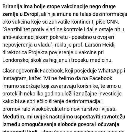
Britanija ima bolje stope vakcinacije nego druge
zemlje u Evropi,
ali nije imuna na talas dezinformacija
oko vakcina koje su zahvatile kontinent, piše CNN.
"Senzibilitet protiv vladine kontrole i dalje ostaje nit u
anti-vakcinacijskom pokretu - posebno u ovoj eri
nepovjerenja u vladu", rekla je prof. Larson Heidi,
direktorica Projekta povjerenje u vakcine pri
Londonskoj školi za higijenu i tropsku medicinu.
Glasnogovornik Facebook, koji posjeduje WhatsApp i
Instagram, kaže: "Mi ne želimo da na Facebook
imamo sadržaje koji zavaravaju korisnike, te smo u
proteklih nekoliko godina uložili značajne investicije
kako bi se spriječilo širenje dezinformacija i
promoviralo visokokvalitetno novinarstvo i vijesti.
Međutim, mi uvijek nastojimo uspostaviti ravnotežu
između omogućavanja slobode govora i očuvanja
sigurnosti ljudi
- zbog čega ne spriječavamo ljude da