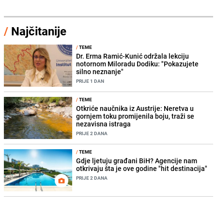
/
Najčitanije
/
TEME
Dr. Erma Ramić-Kunić održala lekciju
notornom Miloradu Dodiku: "Pokazujete
silno neznanje"
PRIJE 1 DAN
/
TEME
Otkriće naučnika iz Austrije: Neretva u
gornjem toku promijenila boju, traži se
nezavisna istraga
PRIJE 2 DANA
/
TEME
Gdje ljetuju građani BiH? Agencije nam
otkrivaju šta je ove godine "hit destinacija"
PRIJE 2 DANA