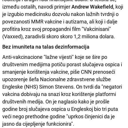
između ostalih, navodi primjer
Andrew Wakefield
, koji
je izgubio medicinsku dozvolu nakon lažnih tvrdnji o
povezanosti MMR vakcine i autizama, ali koji i dalje
profitira kroz svoj propagandni film "Vakcinisani"
(Vaxxed), zaradivši skoro skoro 1,2 miliona dolara.
Bez imuniteta na talas dezinformacija
Anti-vakcinacione "lažne vijesti" koje se šire po
društvenim medijima potiču porast slučajeva ospica i
smanjenje korištenja vakcine, piše CNN prenoseći
upozorenje šefa Nacionalne zdravstvene službe
Engleske (NHS) Simon Stevens. On tvrdi da "negatori
vakcina dobivaju na snazi kroz korištenje platformi
društvenih medija. On je naglasio kako je prošle
godine broj slučajeva ospica u Engleskoj bio tri puta
veći nego prethodne godine "uprkos činjenici da je
jasno da cijepljenje funkcionira".