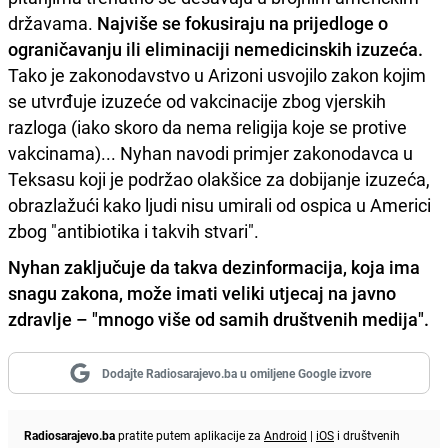
državama.
Najviše se fokusiraju na prijedloge o
ograničavanju ili eliminaciji nemedicinskih izuzeća.
Tako je zakonodavstvo u Arizoni usvojilo zakon kojim
se utvrđuje izuzeće od vakcinacije zbog vjerskih
razloga (iako skoro da nema religija koje se protive
vakcinama)... Nyhan navodi primjer zakonodavca u
Teksasu koji je podržao olakšice za dobijanje izuzeća,
obrazlažući kako ljudi nisu umirali od ospica u Americi
zbog "antibiotika i takvih stvari".
Nyhan zaključuje da takva dezinformacija, koja ima
snagu zakona, može imati veliki utjecaj na javno
zdravlje – "mnogo više od samih društvenih medija".
Dodajte Radiosarajevo.ba u omiljene Google izvore
Radiosarajevo.ba
pratite putem aplikacije za
Android
|
iOS
i društvenih