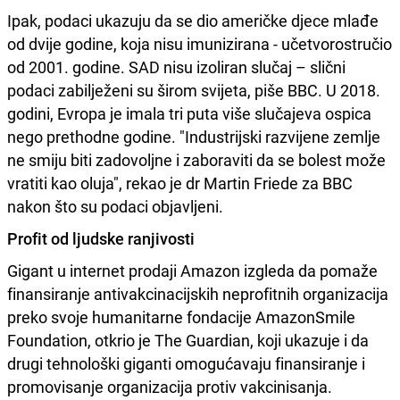
Ipak, podaci ukazuju da se dio američke djece mlađe
od dvije godine, koja nisu imunizirana - učetvorostručio
od 2001. godine. SAD nisu izoliran slučaj – slični
podaci zabilježeni su širom svijeta, piše BBC. U 2018.
godini, Evropa je imala tri puta više slučajeva ospica
nego prethodne godine. "Industrijski razvijene zemlje
ne smiju biti zadovoljne i zaboraviti da se bolest može
vratiti kao oluja", rekao je dr Martin Friede za BBC
nakon što su podaci objavljeni.
Profit od ljudske ranjivosti
Gigant u internet prodaji Amazon izgleda da pomaže
finansiranje antivakcinacijskih neprofitnih organizacija
preko svoje humanitarne fondacije AmazonSmile
Foundation, otkrio je The Guardian, koji ukazuje i da
drugi tehnološki giganti omogućavaju finansiranje i
promovisanje organizacija protiv vakcinisanja.