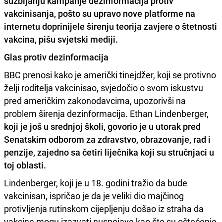
suzbijanju kampanje
dezinformacija protiv
vakcinisanja, pošto su upravo nove platforme na
internetu doprinijele širenju teorija zavjere o štetnosti
vakcina, pišu svjetski mediji.
Glas protiv dezinformacija
BBC prenosi kako je američki tinejdžer, koji se protivno
želji roditelja vakcinisao, svjedočio o svom iskustvu
pred američkim zakonodavcima, upozorivši na
problem širenja dezinformacija. Ethan Lindenberger,
koji je još u srednjoj školi, govorio je u utorak pred
Senatskim odborom za zdravstvo, obrazovanje, rad i
penzije, zajedno sa četiri liječnika koji su stručnjaci u
toj oblasti.
Lindenberger, koji je u 18. godini tražio da bude
vakcinisan, ispričao je da je veliki dio majčinog
protivljenja rutinskom cijepljenju došao iz straha da
vakcine mogu izazvati nuspojave kao što su oštećenje