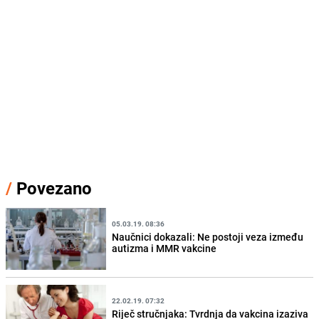
/
Povezano
05.03.19. 08:36
Naučnici dokazali: Ne postoji veza između
autizma i MMR vakcine
22.02.19. 07:32
Riječ stručnjaka: Tvrdnja da vakcina izaziva