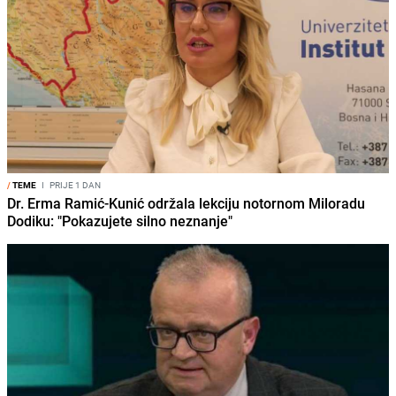
/
TEME
I
PRIJE 1 DAN
Dr. Erma Ramić-Kunić održala lekciju notornom Miloradu
Dodiku: "Pokazujete silno neznanje"