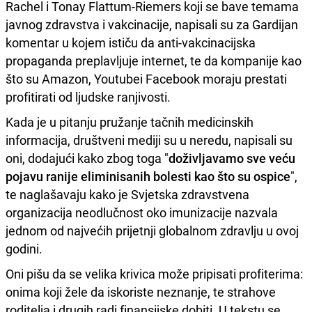
Rachel i Tonay Flattum-Riemers koji se bave temama
javnog zdravstva i vakcinacije, napisali su za Gardijan
komentar u kojem ističu da anti-vakcinacijska
propaganda preplavljuje internet, te da kompanije kao
što su Amazon, Youtubei Facebook moraju prestati
profitirati od ljudske ranjivosti.
Kada je u pitanju pružanje tačnih medicinskih
informacija, društveni mediji su u neredu, napisali su
oni, dodajući kako zbog toga "
doživljavamo sve veću
pojavu ranije eliminisanih bolesti kao što su ospice
",
te naglašavaju kako je Svjetska zdravstvena
organizacija neodlučnost oko imunizacije nazvala
jednom od najvećih prijetnji globalnom zdravlju u ovoj
godini.
Oni pišu da se velika krivica može pripisati profiterima:
onima koji žele da iskoriste neznanje, te strahove
roditelja i drugih radi finansijske dobiti. U tekstu se,