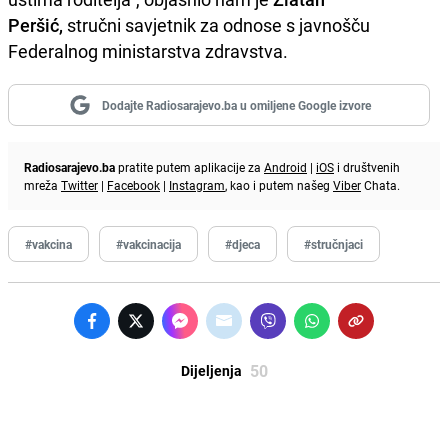
Peršić,
stručni savjetnik za odnose s javnošču
Federalnog ministarstva zdravstva.
Dodajte Radiosarajevo.ba u omiljene Google izvore
Radiosarajevo.ba
pratite putem aplikacije za
Android
|
iOS
i društvenih
mreža
Twitter
|
Facebook
|
Instagram
, kao i putem našeg
Viber
Chata.
#vakcina
#vakcinacija
#djeca
#stručnjaci
50
Dijeljenja