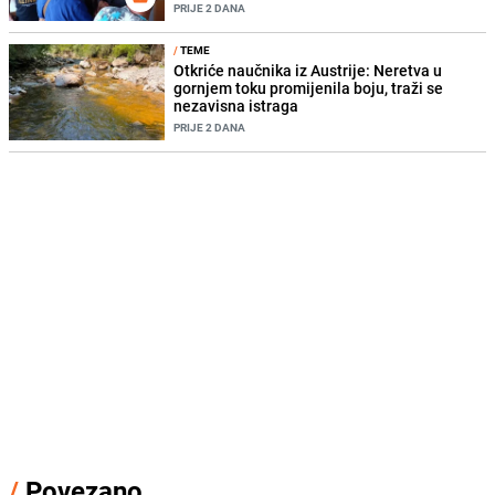
PRIJE 2 DANA
/
TEME
Otkriće naučnika iz Austrije: Neretva u
gornjem toku promijenila boju, traži se
nezavisna istraga
PRIJE 2 DANA
/
Povezano