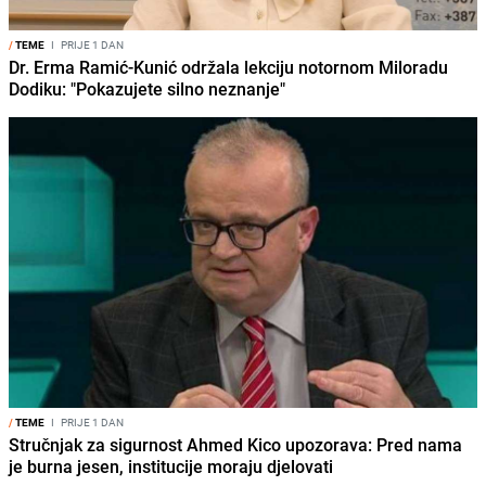
/
TEME
I
PRIJE 1 DAN
Dr. Erma Ramić-Kunić održala lekciju notornom Miloradu
Dodiku: "Pokazujete silno neznanje"
/
TEME
I
PRIJE 1 DAN
Stručnjak za sigurnost Ahmed Kico upozorava: Pred nama
je burna jesen, institucije moraju djelovati