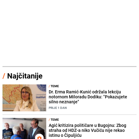
/
Najčitanije
/
TEME
Dr. Erma Ramić-Kunić održala lekciju
notornom Miloradu Dodiku: "Pokazujete
silno neznanje"
PRIJE 1 DAN
/
TEME
Agić kritizira političare u Bugojnu: Zbog
straha od HDZ-a niko Vučiću nije rekao
istinu o Čipuljiću