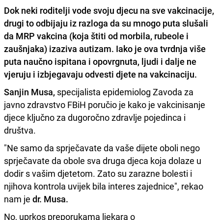
Dok neki roditelji vode svoju djecu na sve vakcinacije,
drugi to odbijaju iz razloga da su mnogo puta slušali
da MRP vakcina (koja štiti od morbila, rubeole i
zaušnjaka) izaziva autizam. Iako je ova tvrdnja više
puta naučno ispitana i opovrgnuta, ljudi i dalje ne
vjeruju i izbjegavaju odvesti djete na vakcinaciju.
Sanjin Musa,
specijalista epidemiolog Zavoda za
javno zdravstvo FBiH poručio je kako je vakcinisanje
djece ključno za dugoročno zdravlje pojedinca i
društva.
"Ne samo da sprječavate da vaše dijete oboli nego
sprječavate da obole sva druga djeca koja dolaze u
dodir s vašim djetetom. Zato su zarazne bolesti i
njihova kontrola uvijek bila interes zajednice", rekao
nam je
dr. Musa.
No, uprkos preporukama ljekara o