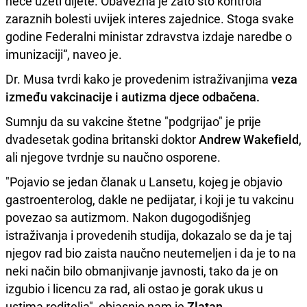
neće uzeti dijete. Obavezna je zato što kontrola
zaraznih bolesti uvijek interes zajednice. Stoga svake
godine Federalni ministar zdravstva izdaje naredbe o
imunizaciji“, naveo je.
Dr. Musa tvrdi kako je provedenim istraživanjima
veza
između vakcinacije i autizma djece odbačena.
Sumnju da su vakcine štetne "podgrijao" je prije
dvadesetak godina britanski doktor
Andrew Wakefield
,
ali njegove tvrdnje su naučno osporene.
"Pojavio se jedan članak u Lansetu, kojeg je objavio
gastroenterolog, dakle ne pedijatar, i koji je tu vakcinu
povezao sa autizmom. Nakon dugogodišnjeg
istraživanja i provedenih studija, dokazalo se da je taj
njegov rad bio zaista naučno neutemeljen i da je to na
neki način bilo obmanjivanje javnosti, tako da je on
izgubio i licencu za rad, ali ostao je gorak ukus u
ustima roditelja", objasnio nam je
Zlatan