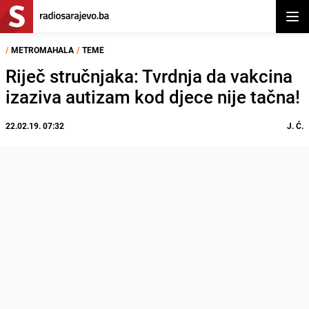
Otvor
/
METROMAHALA
/
TEME
Riječ stručnjaka: Tvrdnja da vakcina
izaziva autizam kod djece nije tačna!
22.02.19. 07:32
J. Ć.