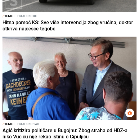
/
TEME
I
PRIJE OKO 8H
Hitna pomoć KS: Sve više intervencija zbog vrućina, doktor
otkriva najčešće tegobe
/
TEME
I
PRIJE OKO 14H
Agić kritizira političare u Bugojnu: Zbog straha od HDZ-a
niko Vučiću nije rekao istinu o Čipuljiću