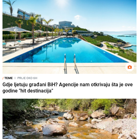
/
TEME
I
PRIJE OKO 6H
Gdje ljetuju građani BiH? Agencije nam otkrivaju šta je ove
godine "hit destinacija"