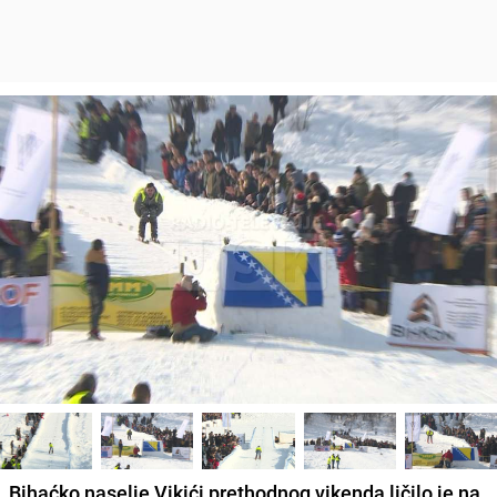
Bihaćko naselje Vikići prethodnog vikenda ličilo je na