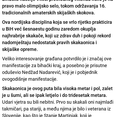
pravo malo olimpijsko selo, tokom održavanja 16.
tradicionalnih amaterskih skijaških skokova.
Ova nordijska disciplina koja se vrlo rijetko prakticira
u BiH
već šesnaestu godinu zaredom okuplja
najhrabrije skakače, koji uz zdrav duh i pokoji rekord
nadomještaju nedostatak pravih skakaonica i
skijaške opreme.
Veliko interesovanje građana potvrdilo je i značaj ove
manifestacije za bihaćki kraj, a posebno je prisutne
oduševio Nedžad Nadarević, koji je i pobjednik
ovogodišnje manifestacije.
Skakaonica je ovog puta bila visoka metar i pol, zalet
je u šumi, ali se ipak letjelo i do tridesetak metara.
Udari vjetra su bili nebitni. Prvo su skakali oni najmlađi
takmičari, pa stariji, a među njima je bilo i veterana iz
Slovenije, kao što je Stanje Martinjak, koji je