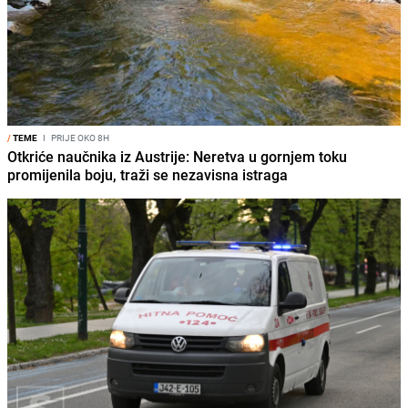
/
TEME
I
PRIJE OKO 8H
Otkriće naučnika iz Austrije: Neretva u gornjem toku
promijenila boju, traži se nezavisna istraga