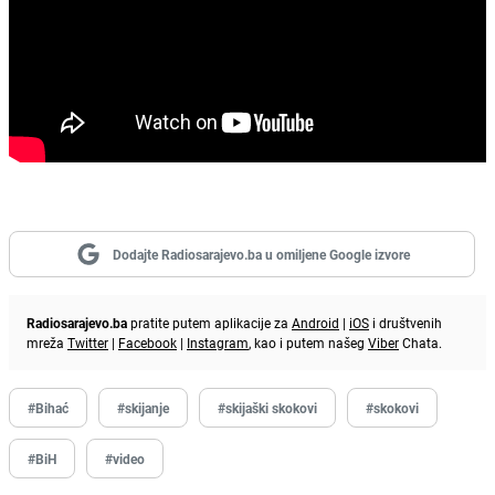
Dodajte Radiosarajevo.ba u omiljene Google izvore
Radiosarajevo.ba
pratite putem aplikacije za
Android
|
iOS
i društvenih
mreža
Twitter
|
Facebook
|
Instagram
, kao i putem našeg
Viber
Chata.
#Bihać
#skijanje
#skijaški skokovi
#skokovi
#BiH
#video