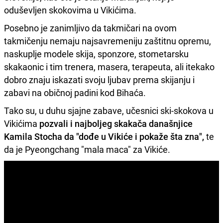
oduševljen skokovima u Vikićima.
Posebno je zanimljivo da takmičari na ovom
takmičenju nemaju najsavremeniju zaštitnu opremu,
naskuplje modele skija, sponzore, stometarsku
skakaonic i tim trenera, masera, terapeuta, ali itekako
dobro znaju iskazati svoju ljubav prema skijanju i
zabavi na običnoj padini kod Bihaća.
Tako su, u duhu sjajne zabave, učesnici ski-skokova u
Vikićima
pozvali i najboljeg skakača današnjice
Kamila Stocha da "dođe u Vikiće i pokaže šta zna",
te
da je Pyeongchang "mala maca" za Vikiće.