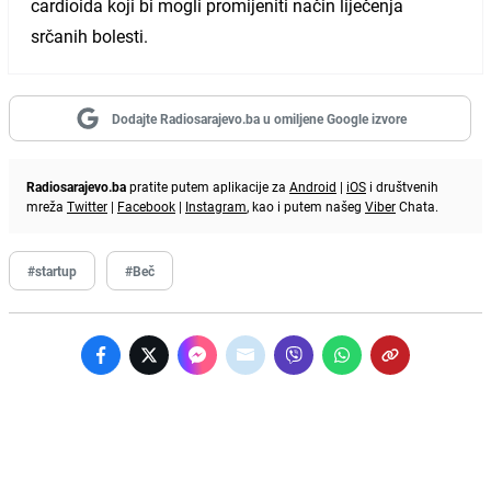
cardioida koji bi mogli promijeniti način liječenja
srčanih bolesti.
Dodajte Radiosarajevo.ba u omiljene Google izvore
Radiosarajevo.ba
pratite putem aplikacije za
Android
|
iOS
i društvenih
mreža
Twitter
|
Facebook
|
Instagram
, kao i putem našeg
Viber
Chata.
#startup
#Beč