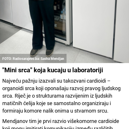
FOTO: Radiosarajevo.ba: Sasha Mendjan
"Mini srca" koja kucaju u laboratoriji
Najveću pažnju izazvali su takozvani cardioidi –
organoidi srca koji oponašaju razvoj pravog ljudskog
srca. Riječ je o strukturama razvijenim iz ljudskih
matičnih ćelija koje se samostalno organiziraju i
formiraju komore nalik onima u stvarnom srcu.
Mendjanov tim je prvi razvio višekomorne cardioide
koji mogu imitirati komunikaciju između različitih