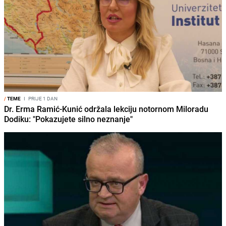
/
TEME
I
PRIJE 1 DAN
Dr. Erma Ramić-Kunić održala lekciju notornom Miloradu
Dodiku: "Pokazujete silno neznanje"