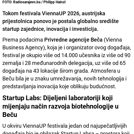
FOTO: Radiosarajevo.ba / Philipp Hainzl
Tokom festivala ViennaUP 2026, austrijska
prijestolnica ponovo je postala globalno središte
startup zajednice, inovacija i investicija.
Prema podacima
Privredne agencije Beča
(Vienna
Business Agency), koja je i organizator ovog događaja,
festival je okupio više od 14.000 učesnika iz više od 90
zemalja i 28 međunarodnih delegacija, uz više od 65
događaja na 43 lokacije širom grada. Atmosfera u
Beču bila je u znaku umrežavanja, novih tehnologija i
predstavljanja inovacija koje oblikuju budućnost.
Startup Labs: Dijeljeni laboratoriji koji
mijenjaju način razvoja biotehnologije u
Beču
U okviru ViennaUP festivala jedan od najupečatljivijih
događaja bio je obilazak Startup Labsa – prostora koji