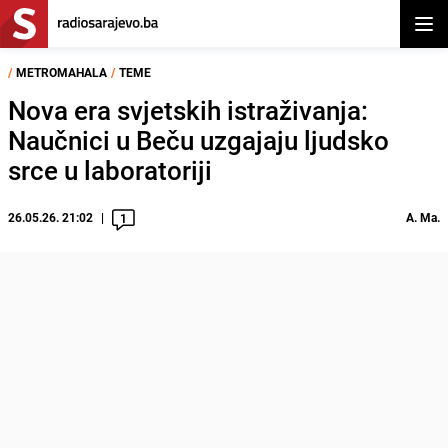
Otvor
/
METROMAHALA
/
TEME
Nova era svjetskih istraživanja:
Naučnici u Beču uzgajaju ljudsko
srce u laboratoriji
26.05.26. 21:02
A. Ma.
1