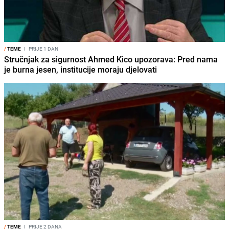
/
TEME
I
PRIJE 1 DAN
Stručnjak za sigurnost Ahmed Kico upozorava: Pred nama
je burna jesen, institucije moraju djelovati
/
TEME
I
PRIJE 2 DANA