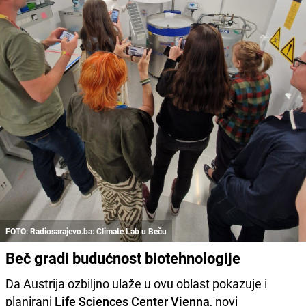
FOTO: Radiosarajevo.ba: Climate Lab u Beču
Beč gradi budućnost biotehnologije
Da Austrija ozbiljno ulaže u ovu oblast pokazuje i
planirani
Life Sciences Center Vienna
, novi