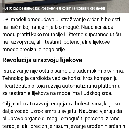
FOTO: Radiosarajevo.ba: Postrojenje u kojem se uzgajaju organoidi
Ovi modeli omogućavaju istraživanje srčanih bolesti
na način koji ranije nije bio moguć. Naučnici sada
mogu pratiti kako mutacije ili štetne supstance utiču
na razvoj srca, ali i testirati potencijalne lijekove
mnogo preciznije nego prije.
Revolucija u razvoju lijekova
Istraživanje nije ostalo samo u akademskim okvirima.
Tehnologija cardioida već se koristi kroz kompaniju
HeartBeat.bio koja razvija automatiziranu platformu
za testiranje lijekova na modelima ljudskog srca.
Cilj je ubrzati razvoj terapija za bolesti srca
, koje su i
dalje vodeći uzrok smrti u svijetu. Naučnici vjeruju da
bi upravo organoidi mogli omogućiti personalizirane
terapije, ali i preciznije razumijevanje urođenih srčanih