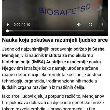
Nauka koja pokušava razumjeti ljudsko srce
Jedno od najzanimljivijih predavanja održao je
Sasha
Mendjan
, viši naučnik
Instituta za molekularnu
biotehnologiju (IMBA) Austrijske akademije nauka
.
Njegov tim istražuje kako nastaju urođene srčane
mane i deformacije ekstremiteta kod ljudi, koristeći
tehnologiju organoida, trodimenzionalnih modela
ljudskih organa razvijenih iz matičnih ćelija.
Iako srce i udovi djeluju potpuno različito, Mendjanov
tim pokušava dokazati da dijele iste genetske mreže
tokom razvoja embrija. Upravo poremećaji u tim