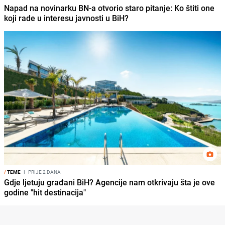
Napad na novinarku BN-a otvorio staro pitanje: Ko štiti one
koji rade u interesu javnosti u BiH?
/
TEME
I
PRIJE 2 DANA
Gdje ljetuju građani BiH? Agencije nam otkrivaju šta je ove
godine "hit destinacija"