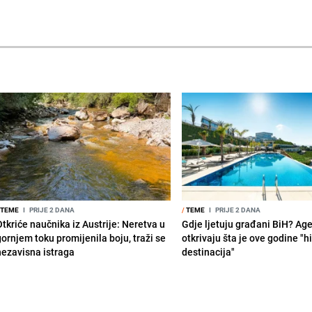
TEME
I
PRIJE 2 DANA
/
TEME
I
PRIJE 2 DANA
Otkriće naučnika iz Austrije: Neretva u
Gdje ljetuju građani BiH? Ag
gornjem toku promijenila boju, traži se
otkrivaju šta je ove godine "hi
nezavisna istraga
destinacija"