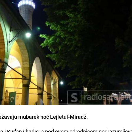
lježavaju mubarek noć Lejletul-Miradž.
e i Kur'an i hadis
, a pod ovom odrednicom podrazumijeva