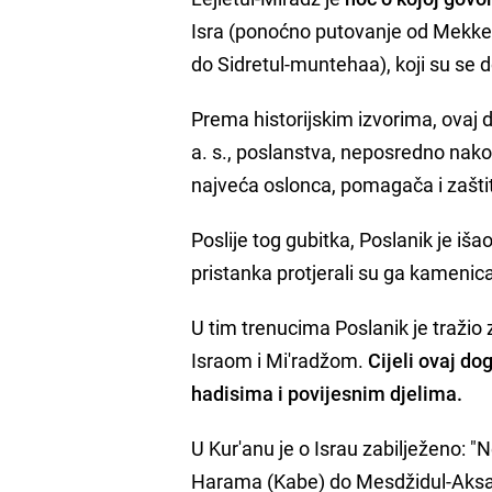
Isra (ponoćno putovanje od Mekke
do Sidretul-muntehaa), koji su se do
Prema historijskim izvorima, ova
a. s., poslanstva, neposredno nako
najveća oslonca, pomagača i zašti
Poslije tog gubitka, Poslanik je iš
pristanka protjerali su ga kameni
U tim trenucima Poslanik je tražio 
Israom i Mi'radžom.
Cijeli ovaj do
hadisima i povijesnim djelima.
U Kur'anu je o Israu zabilježeno: "
Harama (Kabe) do Mesdžidul-Aksa 