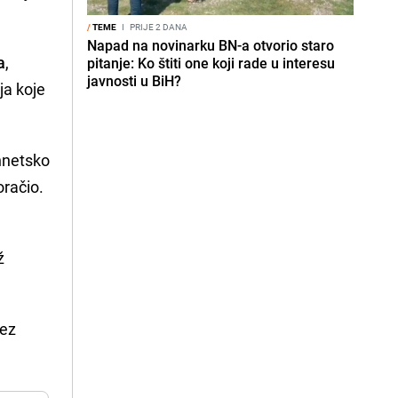
/
TEME
I
PRIJE 2 DANA
Napad na novinarku BN-a otvorio staro
a
,
pitanje: Ko štiti one koji rade u interesu
javnosti u BiH?
ja koje
ennetsko
oračio.
ž
bez