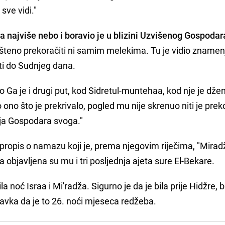
 sve vidi."
a najviše nebo i boravio je u blizini Uzvišenog Gospodar
ušteno prekoračiti ni samim melekima. Tu je vidio znamen
jeti do Sudnjeg dana.
dio Ga je i drugi put, kod Sidretul-muntehaa, kod nje je dž
o ono što je prekrivalo, pogled mu nije skrenuo niti je prek
nja Gospodara svoga."
 propis o namazu koji je, prema njegovim riječima, "Mirad
objavljena su mu i tri posljednja ajeta sure El-Bekare.
la noć Israa i Mi'radža. Sigurno je da je bila prije Hidžre, 
stavka da je to 26. noći mjeseca redžeba.