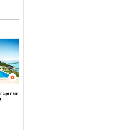
encije nam
t