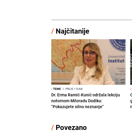
/
Najčitanije
/
TEME
I
PRIJE 1 DAN
/
Dr. Erma Ramić-Kunić održala lekciju
notornom Miloradu Dodiku:
"Pokazujete silno neznanje"
/
Povezano