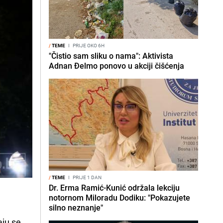
/
TEME
I
PRIJE OKO 6H
"Čistio sam sliku o nama": Aktivista
Adnan Đelmo ponovo u akciji čišćenja
/
TEME
I
PRIJE 1 DAN
Dr. Erma Ramić-Kunić održala lekciju
notornom Miloradu Dodiku: "Pokazujete
silno neznanje"
ju se