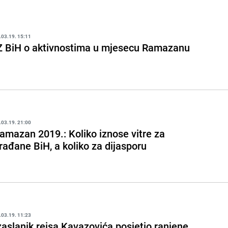
.03.19. 15:11
Z BiH o aktivnostima u mjesecu Ramazanu
.03.19. 21:00
amazan 2019.: Koliko iznose vitre za
rađane BiH, a koliko za dijasporu
.03.19. 11:23
zaslanik reisa Kavazovića posjetio ranjene