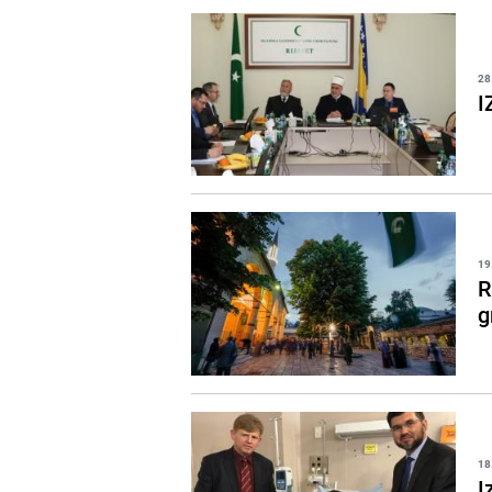
28
I
19
R
g
18
I