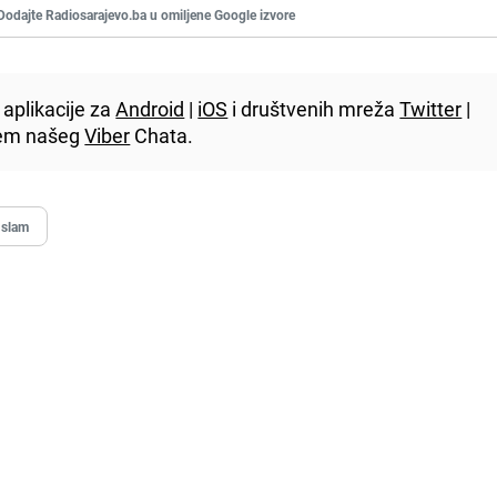
Dodajte Radiosarajevo.ba u omiljene Google izvore
aplikacije za
Android
|
iOS
i društvenih mreža
Twitter
|
utem našeg
Viber
Chata.
Islam