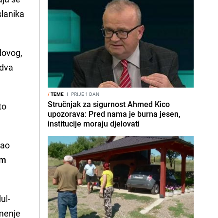
slanika
dovog,
 dva
/
TEME
I
PRIJE 1 DAN
Stručnjak za sigurnost Ahmed Kico
to
upozorava: Pred nama je burna jesen,
institucije moraju djelovati
vao
im
ul-
amenje