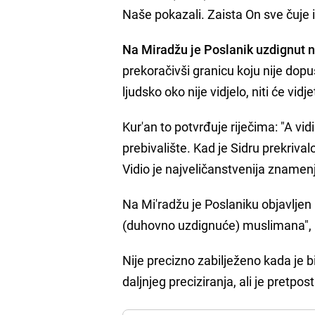
Naše pokazali. Zaista On sve čuje i
Na Miradžu je Poslanik uzdignut n
prekoračivši granicu koju nije dop
ljudsko oko nije vidjelo, niti će vid
Kur'an to potvrđuje riječima: "A vi
prebivalište. Kad je Sidru prekrival
Vidio je najveličanstvenija zname
Na Mi'radžu je Poslaniku objavljen
(duhovno uzdignuće) muslimana", a 
Nije precizno zabilježeno kada je bi
daljnjeg preciziranja, ali je pretpo