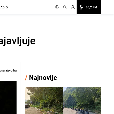
RADIO
90,2 FM
javljuje
osarajevo.ba
/
Najnovije