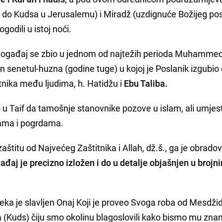
 do Kudsa u Jerusalemu) i Miradž (uzdignuće Božijeg po
godili u istoj noći.
j događaj se zbio u jednom od najtežih perioda Muhamme
n senetul-huzna (godine tuge) u kojoj je Poslanik izgubio
tnika među ljudima, h. Hatidžu i
Ebu Taliba.
ao u Taif da tamošnje stanovnike pozove u islam, ali umjes
cama i pogrdama.
zaštitu od Najvećeg Zaštitnika i Allah, dž.š., ga je obrado
gađaj je precizno izložen i do u detalje objašnjen u brojn
Neka je slavljen Onaj Koji je proveo Svoga roba od Mesdžid
(Kuds) čiju smo okolinu blagoslovili kako bismo mu zn