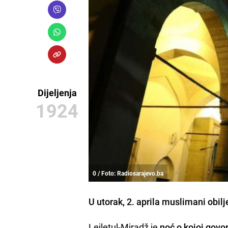
Dijeljenja
1924
0 / Foto: Radiosarajevo.ba
U utorak, 2. aprila muslimani obi
Lejletul-Miradž je
noć o kojoj govor