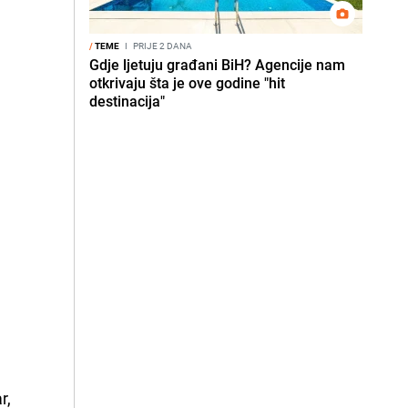
/
TEME
I
PRIJE 2 DANA
Gdje ljetuju građani BiH? Agencije nam
otkrivaju šta je ove godine "hit
destinacija"
r,