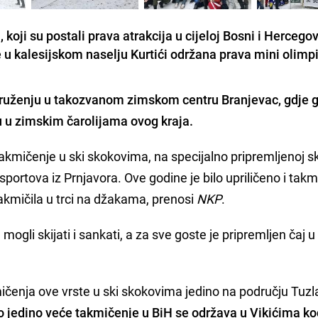
 koji su postali prava atrakcija u cijeloj Bosni i Hercegov
e u kalesijskom naselju Kurtići održana prava mini olimpi
 druženju u takozvanom zimskom centru Branjevac, gdje
ju u zimskim čarolijama ovog kraja.
takmičenje u ski skokovima, na specijalno pripremljenoj s
h sportova iz Prnjavora. Ove godine je bilo upriličeno i tak
takmičila u trci na džakama, prenosi
NKP
.
mogli skijati i sankati, a za sve goste je pripremljen čaj 
mičenja ove vrste u ski skokovima jedino na području Tuz
o jedino veće takmičenje u BiH se održava u Vikićima k