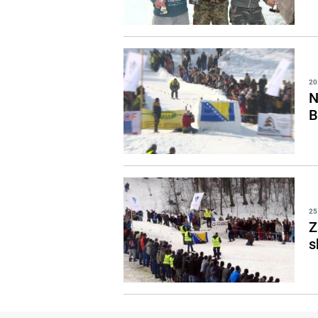
20
N
B
25
Z
s