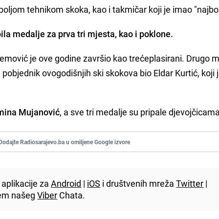
oljom tehnikom skoka, kao i takmičar koji je imao "najbol
la medalje za prva tri mjesta, kao i poklone.
remović je ove godine završio kao trećeplasirani. Drugo m
objednik ovogodišnjih ski skokova bio Eldar Kurtić, koji 
 Emina Mujanović
, a sve tri medalje su pripale djevojčicama
Dodajte Radiosarajevo.ba u omiljene Google izvore
aplikacije za
Android
|
iOS
i društvenih mreža
Twitter
|
utem našeg
Viber
Chata.