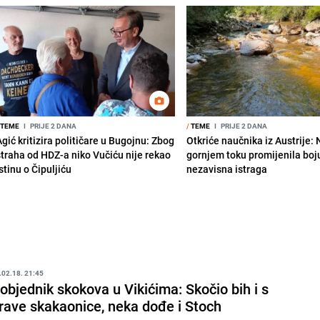
TEME
I
PRIJE 2 DANA
/
TEME
I
PRIJE 2 DANA
gić kritizira političare u Bugojnu: Zbog
Otkriće naučnika iz Austrije:
straha od HDZ-a niko Vučiću nije rekao
gornjem toku promijenila boju
stinu o Čipuljiću
nezavisna istraga
.02.18. 21:45
objednik skokova u Vikićima: Skočio bih i s
rave skakaonice, neka dođe i Stoch