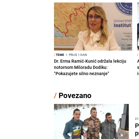
/
TEME
I
PRIJE 1 DAN
/
Dr. Erma Ramić-Kunić održala lekciju
A
notornom Miloradu Dodiku:
"Pokazujete silno neznanje"
i
/
Povezano
21
P
p