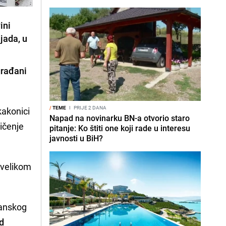
ini
jada, u
građani
/
TEME
I
PRIJE 2 DANA
kakonici
Napad na novinarku BN-a otvorio staro
mičenje
pitanje: Ko štiti one koji rade u interesu
javnosti u BiH?
u velikom
lanskog
od