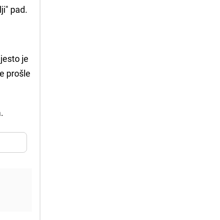
ji" pad.
jesto je
je prošle
.