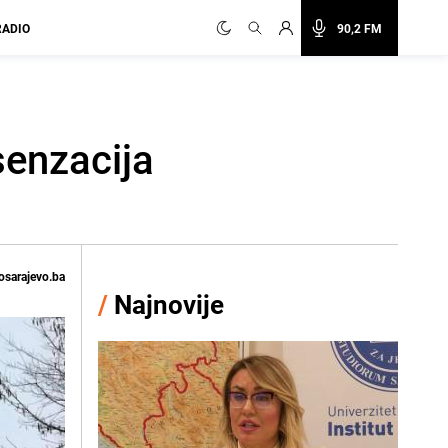
RADIO
90,2 FM
senzacija
osarajevo.ba
/
Najnovije