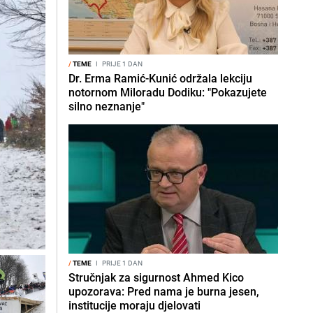
/
TEME
I
PRIJE 1 DAN
Dr. Erma Ramić-Kunić održala lekciju
notornom Miloradu Dodiku: "Pokazujete
silno neznanje"
/
TEME
I
PRIJE 1 DAN
Stručnjak za sigurnost Ahmed Kico
upozorava: Pred nama je burna jesen,
institucije moraju djelovati