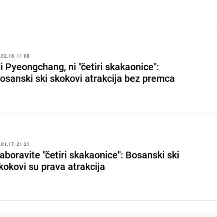
.02.18. 11:08
i Pyeongchang, ni "četiri skakaonice":
osanski ski skokovi atrakcija bez premca
.01.17. 21:21
aboravite "četiri skakaonice": Bosanski ski
kokovi su prava atrakcija