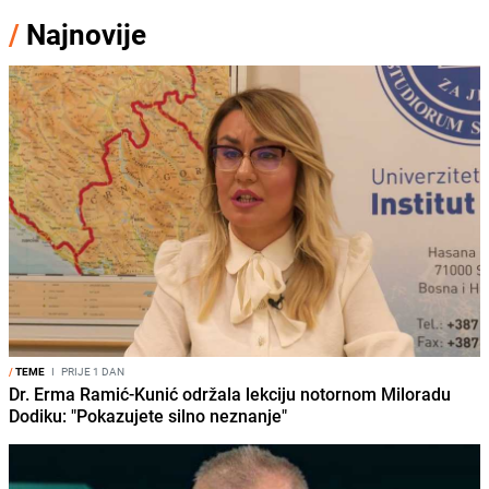
/
Najnovije
/
TEME
I
PRIJE 1 DAN
Dr. Erma Ramić-Kunić održala lekciju notornom Miloradu
Dodiku: "Pokazujete silno neznanje"