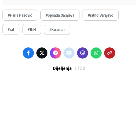
#Haris Pašović
#opsada Sarajeva
#ratno Sarajevo
#rat
#BiH
#karantin
1730
Dijeljenja