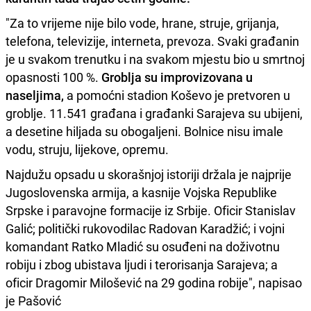
"Za to vrijeme nije bilo vode, hrane, struje, grijanja,
telefona, televizije, interneta, prevoza. Svaki građanin
je u svakom trenutku i na svakom mjestu bio u smrtnoj
opasnosti 100 %.
Groblja su improvizovana u
naseljima,
a pomoćni stadion Koševo je pretvoren u
groblje. 11.541 građana i građanki Sarajeva su ubijeni,
a desetine hiljada su obogaljeni. Bolnice nisu imale
vodu, struju, lijekove, opremu.
Najdužu opsadu u skorašnjoj istoriji držala je najprije
Jugoslovenska armija, a kasnije Vojska Republike
Srpske i paravojne formacije iz Srbije. Oficir Stanislav
Galić; politički rukovodilac Radovan Karadžić; i vojni
komandant Ratko Mladić su osuđeni na doživotnu
robiju i zbog ubistava ljudi i terorisanja Sarajeva; a
oficir Dragomir Milošević na 29 godina robije", napisao
je Pašović