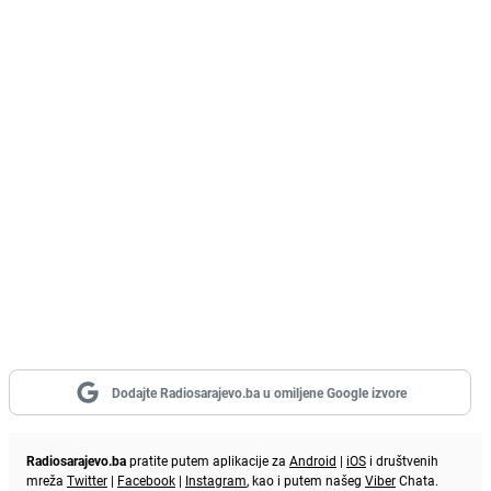
Dodajte Radiosarajevo.ba u omiljene Google izvore
Radiosarajevo.ba
pratite putem aplikacije za
Android
|
iOS
i društvenih
mreža
Twitter
|
Facebook
|
Instagram
, kao i putem našeg
Viber
Chata.