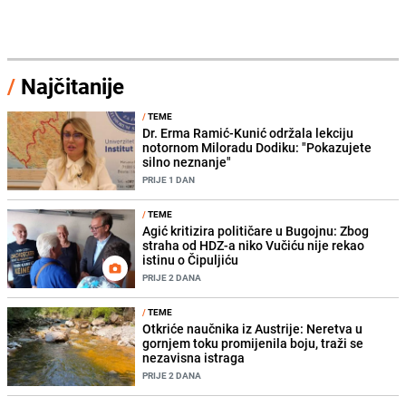
/
Najčitanije
/
TEME
Dr. Erma Ramić-Kunić održala lekciju
notornom Miloradu Dodiku: "Pokazujete
silno neznanje"
PRIJE 1 DAN
/
TEME
Agić kritizira političare u Bugojnu: Zbog
straha od HDZ-a niko Vučiću nije rekao
istinu o Čipuljiću
PRIJE 2 DANA
/
TEME
Otkriće naučnika iz Austrije: Neretva u
gornjem toku promijenila boju, traži se
nezavisna istraga
PRIJE 2 DANA