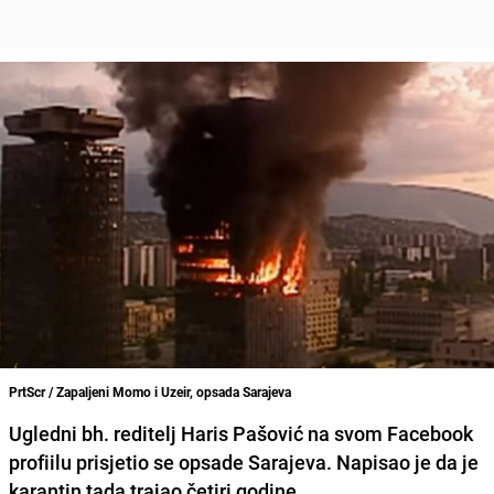
PrtScr / Zapaljeni Momo i Uzeir, opsada Sarajeva
Ugledni bh. reditelj
Haris Pašović
na svom Facebook
profiilu prisjetio se opsade Sarajeva. Napisao je da je
karantin tada trajao četiri godine.