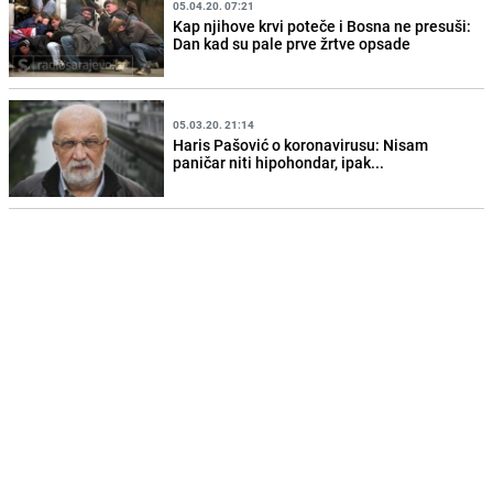
05.04.20. 07:21
Kap njihove krvi poteče i Bosna ne presuši:
Dan kad su pale prve žrtve opsade
05.03.20. 21:14
Haris Pašović o koronavirusu: Nisam
paničar niti hipohondar, ipak...