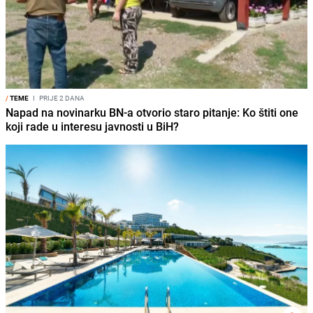
/
TEME
I
PRIJE 2 DANA
Napad na novinarku BN-a otvorio staro pitanje: Ko štiti one
koji rade u interesu javnosti u BiH?