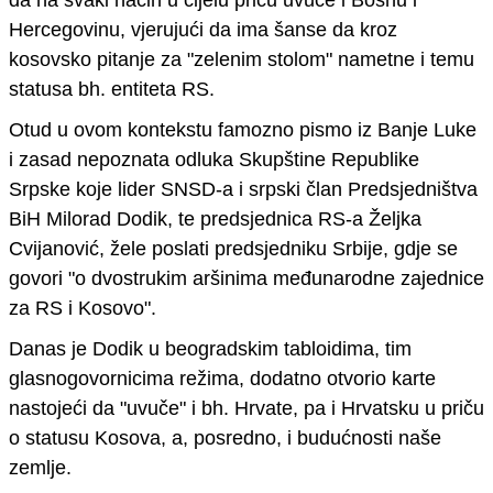
Hercegovinu, vjerujući da ima šanse da kroz
kosovsko pitanje za "zelenim stolom" nametne i temu
statusa bh. entiteta RS.
Otud u ovom kontekstu
famozno
pismo iz Banje Luke
i zasad nepoznata odluka Skupštine Republike
Srpske koje lider SNSD-a
i srpski član Predsjedništva
BiH
Milorad Dodik
, te
predsjednica RS-a
Željka
Cvijanović
,
žele poslati predsjedniku Srbije
, gdje se
govori
"o dvostrukim aršinima međunarodne zajednice
za RS i Kosovo".
Danas je Dodik u beogradskim tabloidima, tim
glasnogovornicima režima, dodatno otvorio karte
nastojeći da
"
uvuče
"
i bh. Hrvate, pa i Hrvatsku u priču
o statusu Kosova, a, posredno, i budućnosti naše
zemlje.