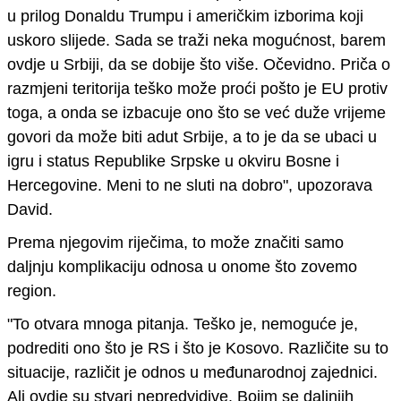
u prilog
Donaldu Trumpu
i američkim izborima koji
uskoro slijede.
Sada se traži neka mogućnost, barem
ovdje u Srbiji, da se dobije što više. Očevidno.
Priča o
razmjeni teritorija teško može proći pošto je EU protiv
toga, a onda se izbacuje ono što se već duže vrijeme
govori da može biti adut Srbije, a to je da se ubaci u
igru i status Republike Srpske u okviru Bosne i
Hercegovine.
Meni to ne sluti na dobro
"
, upozorava
David.
Prema njegovim riječima, to može značiti samo
daljnju komplikaciju odnosa u onome što zovemo
region.
"
To otvara mnoga pitanja. Teško je, nemoguće je,
podrediti ono što je RS i što je Kosovo. Različite su to
situacije, različit je odnos u međunarodnoj zajednici.
Ali ovdje su stvari nepredvidive.
Bojim se daljnjih