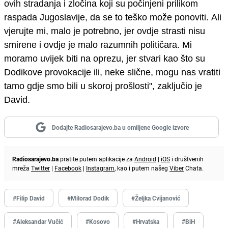
ovih stradanja i zločina koji su počinjeni prilikom
raspada Jugoslavije, da se to teško može ponoviti.
Ali
vjerujte mi, malo je potrebno, jer ovdje strasti nisu
smirene i ovdje je malo razumnih političara.
Mi
moramo uvijek biti na oprezu, jer stvari kao što su
Dodikove provokacije ili, neke slične, mogu nas vratiti
tamo gdje smo bili u skoroj prošlosti
"
, zaključio je
David.
Dodajte Radiosarajevo.ba u omiljene Google izvore
Radiosarajevo.ba
pratite putem aplikacije za
Android
|
iOS
i društvenih
mreža
Twitter
|
Facebook
|
Instagram
, kao i putem našeg
Viber
Chata.
#Filip David
#Milorad Dodik
#Željka Cvijanović
#Aleksandar Vučić
#Kosovo
#Hrvatska
#BiH