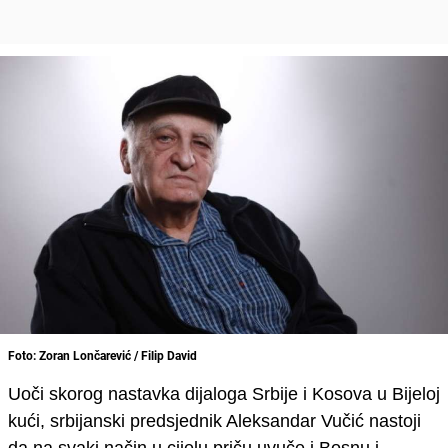
Foto: Zoran Lončarević / Filip David
Uoči skorog nastavka
dijaloga Srbije i Kosova u
Bijeloj
kući,
srbijanski
predsjednik
Aleksandar Vučić
nastoji
da na svaki način u c
i
jelu priču uvuče i Bosnu i