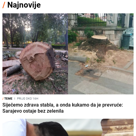
/
Najnovije
/
TEME
I
PRIJE OKO 16H
Siječemo zdrava stabla, a onda kukamo da je prevruće:
Sarajevo ostaje bez zelenila