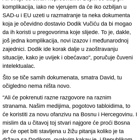
komplikacija, iako ne vjerujem da će iko ozbiljan u
SAD-u i EU uzeti u razmatranje ta neka dokumenta
koja je očevidno dostavio Dodik Vučiću da bi mogao
da ih koristi u pregovorima koje slijede.
To je, dakle,
još jedna komplikacija, novi izazov i međunarodnoj
zajednici.
Dodik ide korak dalje u zaoštravanju
situacije, kako je uvijek i obećava
o
"
, poručuje čuveni
intelektualac.
Što se tiče samih dokumenata, smatra David, tu
očigledno nema ništa novo.
"
Ali će pokrenuti razne razgovore na raznim
stranama. Našim medijima, pogotovo tabloidima, to
će koristiti za novu ofanzivu na Bosnu i Hercegovinu.
I
mislim da u čitavoj toj stvari najgore će proći Bosna
jer će opet biti stavljena u žižu pitanja koliko je ta
država sa Dodikom, ovakvim kakav je, i Republikom