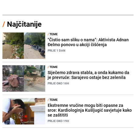
/
Najčitanije
/
TEME
"Čistio sam sliku o nama": Aktivista Adnan
Đelmo ponovo u akciji čišćenja
PRIJE 1 DAN
/
TEME
Siječemo zdrava stabla, a onda kukamo da
je prevruće: Sarajevo ostaje bez zelenila
PRIJE OKO 16H
/
TEME
Ekstremne vrućine mogu biti opasne za
srce: Kardiologinja Kušljugić savjetuje kako
se zaštititi
PRIJE OKO 19H