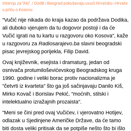
Intervju za "Alo" /
Dodik i Beograd pokušavaju uvući Hrvatsku i Hrvate
u priču o Kosovu
"
Vučić nije nikada do kraja kazao da podržava Dodika,
ali duboko vjerujem da tu dogovor postoji i da će
Vučić igrati na tu kartu u razgovoru oko Kosova
"
, kaže
u razgovoru za
Radiosarajevo.ba
slavni beogradski
pisac jevrejskog porijekla,
Filip David.
O
vaj književnik, esejista i dramaturg, jedan od
osnivača protumiloševićevskog Beogradskog kruga
1990. godine i veliki borac protiv nacionalizma
j
e
"četvrti iz kvarteta" što ga još sačinjavaju
Danilo Kiš,
Mirko Kovač
i
Borislav Pekić
, "moćnih, stilski i
intelektualno izražajnih prozaista".
"
Meni se čini pred ovaj Vučićev, i vjerovatno Hotijev,
odlazak u Sjedinjene Američke Države, da će tamo
biti dosta veliki pritisak da se potpiše nešto što bi išlo