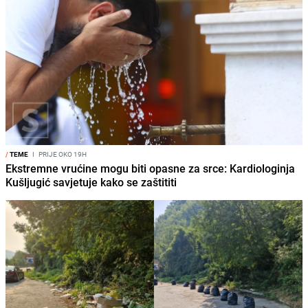
/
TEME
I
PRIJE OKO 19H
Ekstremne vrućine mogu biti opasne za srce: Kardiologinja
Kušljugić savjetuje kako se zaštititi