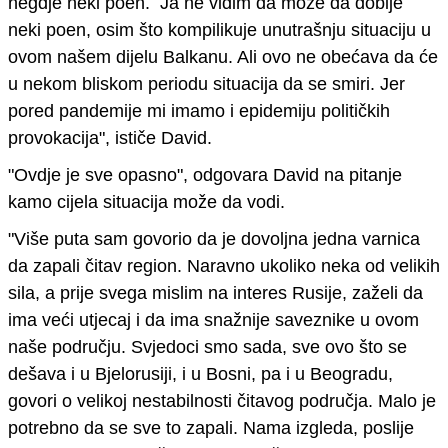
negdje neki poen.
Ja ne vidim da može da dobije
neki poen, osim što kompilikuje unutrašnju situaciju u
ovom našem dijelu Balkanu. Ali ovo ne obećava da će
u nekom bliskom periodu situacija da se smiri. Jer
pored pandemije mi imamo i epidemiju političkih
provokacija
"
, ističe David.
"
Ovdje je sve opasno
"
, odgovara David na pitanje
kamo cijela situacija može da vodi.
"
Više puta sam govorio da je dovoljna jedna varnica
da zapali čitav region.
Naravno ukoliko neka od velikih
sila, a prije svega mislim na interes Rusije, zaželi da
ima veći utjecaj i da ima snažnije saveznike u ovom
naše području. Svjedoci smo sada, sve ovo što se
dešava i u Bjelorusiji, i u Bosni, pa i u Beogradu,
govori
o velikoj nestabilnosti čitavog područja.
Malo je
potrebno da se sve to zapali.
Nama izgleda, poslije