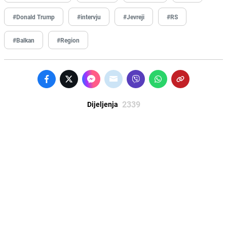
#Donald Trump
#intervju
#Jevreji
#RS
#Balkan
#Region
2339
Dijeljenja