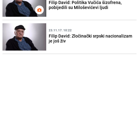
Filip David: Politika Vučića šizofrena,
pobijedili su Miloševićevi ljudi
23.11.17. 10:22
Filip David: Zločinački srpski nacionalizam
je još živ