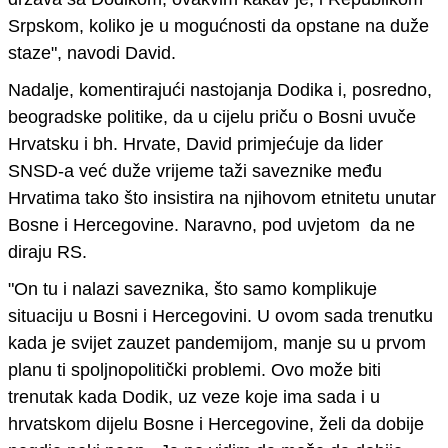
Srpskom, koliko je u mogućnosti da opstane na duže
staze
"
, navodi David.
Nadalje, komentirajući nastojanja Dodika i, posredno,
beogradske politike, da u cijelu priču o Bosni uvuče
Hrvatsku i bh. Hrvate, David primjećuje da lider
SNSD-a već duže vrijeme taži saveznike među
Hrvatima tako što insistira na njihovom etnitetu unutar
Bosne i Hercegovine. Naravno, pod uvjetom
da ne
diraju RS.
"
On tu i nalazi saveznika, što samo komplikuje
situaciju u Bosni i Hercegovini.
U ovom sada trenutku
kada je svijet zauzet pandemijom, manje su u prvom
planu ti spoljnopolitički problemi. Ovo može biti
trenutak kada Dodik, uz veze koje ima sada i u
hrvatskom dijelu Bosne i Hercegovine, želi da dobije