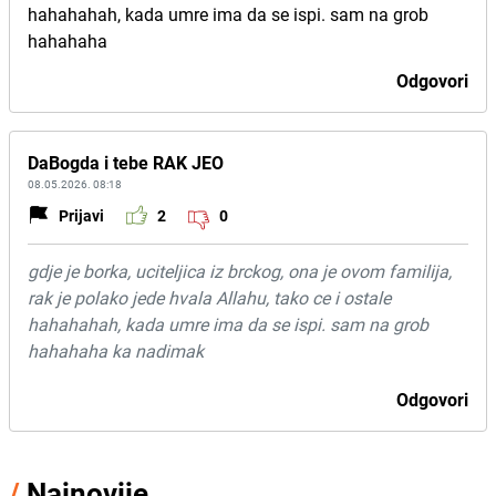
hahahahah, kada umre ima da se ispi. sam na grob
hahahaha
Odgovori
DaBogda i tebe RAK JEO
08.05.2026. 08:18
Prijavi
2
0
gdje je borka, uciteljica iz brckog, ona je ovom familija,
rak je polako jede hvala Allahu, tako ce i ostale
hahahahah, kada umre ima da se ispi. sam na grob
hahahaha ka nadimak
Odgovori
/
Najnovije