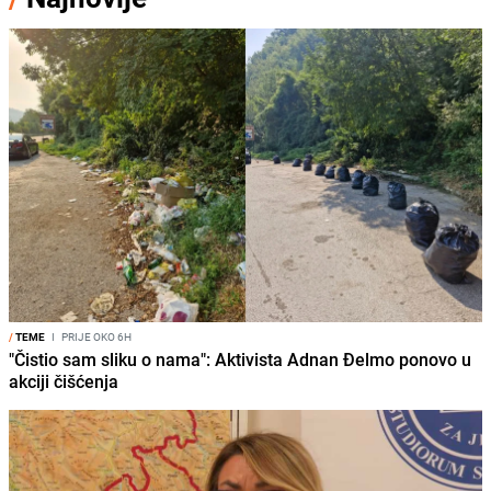
/
TEME
I
PRIJE OKO 6H
"Čistio sam sliku o nama": Aktivista Adnan Đelmo ponovo u
akciji čišćenja