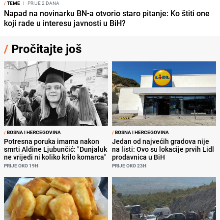
/
TEME
I
PRIJE 2 DANA
Napad na novinarku BN-a otvorio staro pitanje: Ko štiti one
koji rade u interesu javnosti u BiH?
/
Pročitajte još
/
BOSNA I HERCEGOVINA
/
BOSNA I HERCEGOVINA
Potresna poruka imama nakon
Jedan od najvećih gradova nije
smrti Aldine Ljubunčić: "Dunjaluk
na listi: Ovo su lokacije prvih Lidl
ne vrijedi ni koliko krilo komarca"
prodavnica u BiH
PRIJE OKO 19H
PRIJE OKO 23H