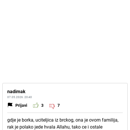
nadimak
07.05.2026. 20:40
Prijavi
3
7
gdje je borka, uciteljica iz brckog, ona je ovom familija,
rak je polako jede hvala Allahu, tako ce i ostale