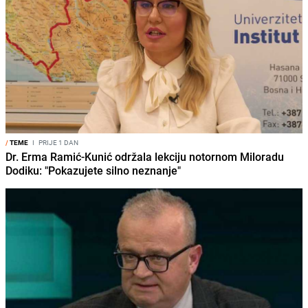
/
TEME
I
PRIJE 1 DAN
Dr. Erma Ramić-Kunić održala lekciju notornom Miloradu
Dodiku: "Pokazujete silno neznanje"