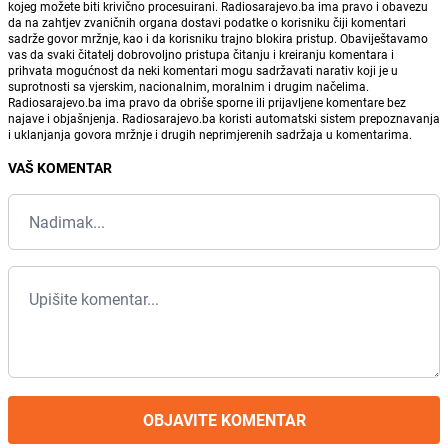
kojeg možete biti krivično procesuirani. Radiosarajevo.ba ima pravo i obavezu
da na zahtjev zvaničnih organa dostavi podatke o korisniku čiji komentari
sadrže govor mržnje, kao i da korisniku trajno blokira pristup. Obaviještavamo
vas da svaki čitatelj dobrovoljno pristupa čitanju i kreiranju komentara i
prihvata mogućnost da neki komentari mogu sadržavati narativ koji je u
suprotnosti sa vjerskim, nacionalnim, moralnim i drugim načelima.
Radiosarajevo.ba ima pravo da obriše sporne ili prijavljene komentare bez
najave i objašnjenja. Radiosarajevo.ba koristi automatski sistem prepoznavanja
i uklanjanja govora mržnje i drugih neprimjerenih sadržaja u komentarima.
VAŠ KOMENTAR
OBJAVITE KOMENTAR