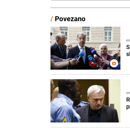
/
Povezano
05
S
s
29
R
p