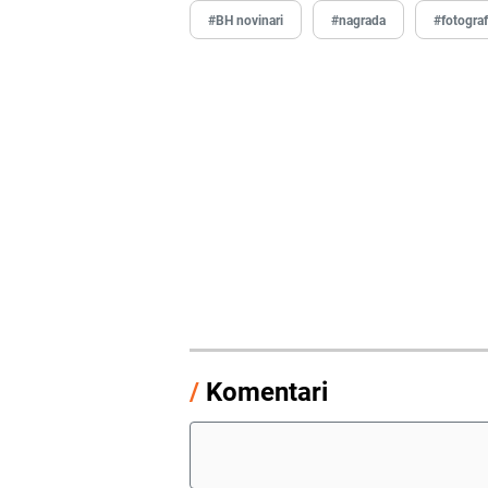
#BH novinari
#nagrada
#fotogra
/
Komentari