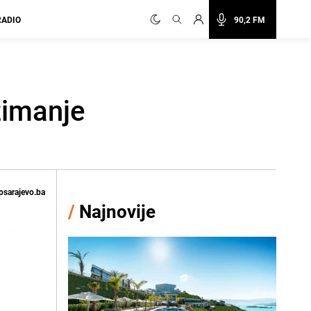
RADIO
90,2 FM
zimanje
osarajevo.ba
/
Najnovije