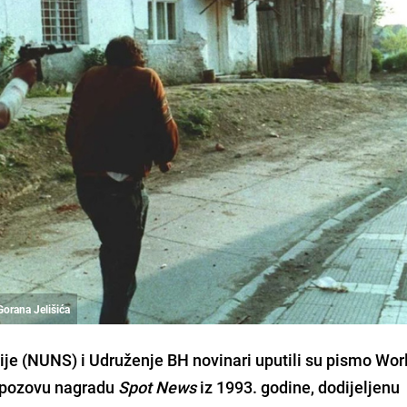
Gorana Jelišića
je (NUNS) i Udruženje BH novinari uputili su pismo Wor
 opozovu nagradu
Spot News
iz 1993. godine, dodijeljenu