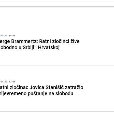
.05.26. 14:08
erge Brammertz: Ratni zločinci žive
lobodno u Srbiji i Hrvatskoj
.04.26. 17:06
atni zločinac Jovica Stanišić zatražio
rijevremeno puštanje na slobodu