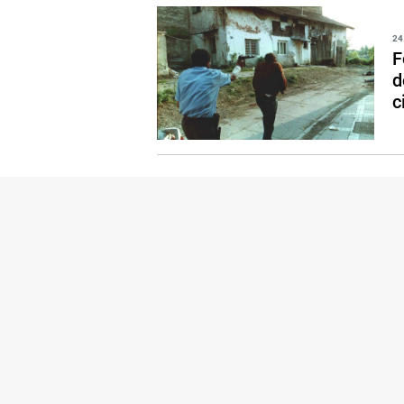
24
F
d
c