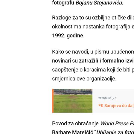
fotografu
Bojanu Stojanoviću.
Razloge za to su ozbiljne etičke d
okolnostima nastanka fotografija
1992. godine.
Kako se navodi, u pismu upućenom
novinari su
zatražili i formalno iz
saopštenje o koracima koji će biti 
smjernica ove organizacije.
TRENDING
FK Sarajevo do dal
Povod za obraćanje
World Press P
Barbare Matejčić
"
Ubijanje za foto