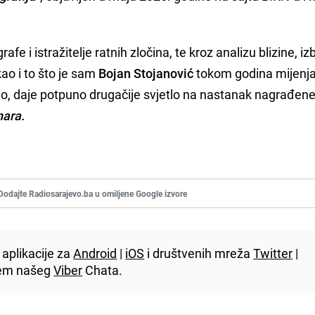
rafe i istražitelje ratnih zločina, te kroz analizu blizine, iz
kao i to što je sam
Bojan Stojanović
tokom godina mijenja
čio, daje potpuno drugačije svjetlo na nastanak nagrađen
nara.
Dodajte Radiosarajevo.ba u omiljene Google izvore
aplikacije za
Android
|
iOS
i društvenih mreža
Twitter
|
utem našeg
Viber
Chata.