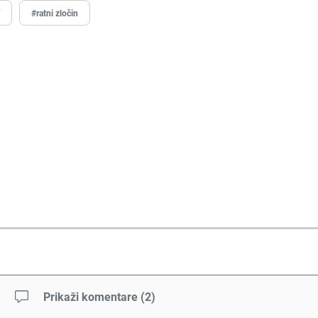
f
#ratni zločin
Prikaži komentare
(
2
)