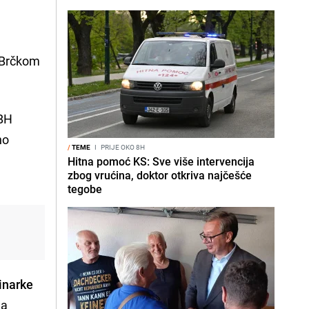
Brčkom
 BH
no
/
TEME
I
PRIJE OKO 8H
Hitna pomoć KS: Sve više intervencija
zbog vrućina, doktor otkriva najčešće
tegobe
inarke
na