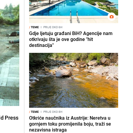
/
TEME
I
PRIJE OKO 6H
Gdje ljetuju građani BiH? Agencije nam
otkrivaju šta je ove godine "hit
destinacija"
/
TEME
I
PRIJE OKO 8H
ld Press
Otkriće naučnika iz Austrije: Neretva u
gornjem toku promijenila boju, traži se
nezavisna istraga