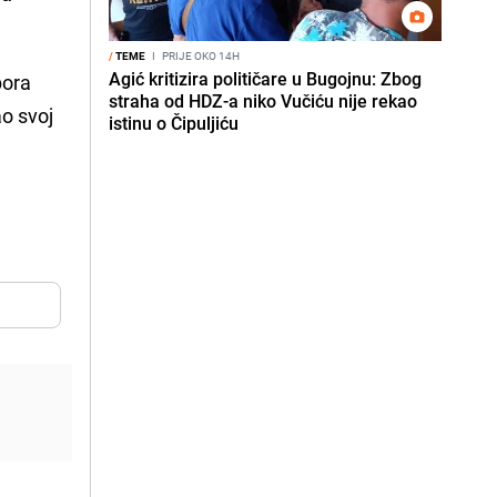
/
TEME
I
PRIJE OKO 14H
Agić kritizira političare u Bugojnu: Zbog
bora
straha od HDZ-a niko Vučiću nije rekao
o svoj
istinu o Čipuljiću
e