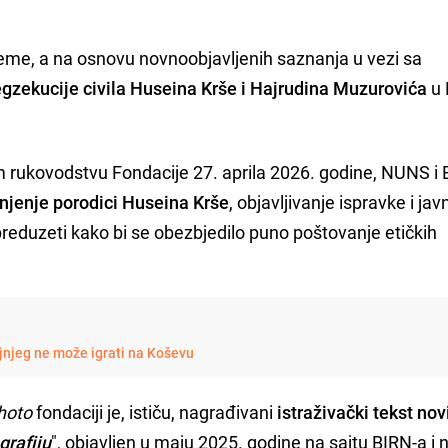
ileme, a na osnovu novnoobjavljenih saznanja u vezi sa
egzekucije civila Huseina Krše i Hajrudina Muzurovića
u 
 rukovodstvu Fondacije 27. aprila 2026. godine, NUNS i
vinjenje porodici Huseina Krše
, objavljivanje ispravke i jav
preduzeti kako bi se obezbjedilo puno poštovanje etičkih
jnjeg ne može igrati na Koševu
hoto
fondaciji je, ističu, nagrađivani
istraživački tekst
nov
grafiju
", objavljen u maju 2025. godine na sajtu BIRN-a i 