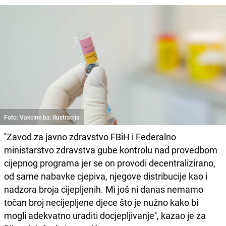
Foto: Vakcine.ba: Ilustracija
''Zavod za javno zdravstvo FBiH i Federalno
ministarstvo zdravstva gube kontrolu nad provedbom
cijepnog programa jer se on provodi decentralizirano,
od same nabavke cjepiva, njegove distribucije kao i
nadzora broja cijepljenih. Mi još ni danas nemamo
točan broj necijepljene djece što je nužno kako bi
mogli adekvatno uraditi docjepljivanje'', kazao je za