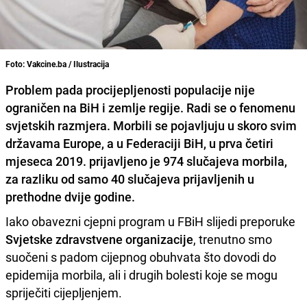
Foto: Vakcine.ba / Ilustracija
Problem pada procijepljenosti populacije nije
ograničen na BiH i zemlje regije. Radi se o fenomenu
svjetskih razmjera. Morbili se pojavljuju u skoro svim
državama Europe, a u Federaciji BiH,
u prva četiri
mjeseca 2019. prijavljeno je 974 slučajeva morbila
,
za razliku od samo 40 slučajeva prijavljenih u
prethodne dvije godine.
Iako obavezni cjepni program u FBiH slijedi preporuke
Svjetske zdravstvene organizacije
, trenutno smo
suočeni s padom cijepnog obuhvata što dovodi do
epidemija morbila, ali i drugih bolesti koje se mogu
spriječiti cijepljenjem.