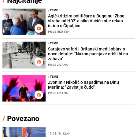
/
Najčitanije
/
TEME
Agić kritizira političare u Bugojnu: Zbog
straha od HDZ-a niko Vučiću nije rekao
istinu o Čipuljiću
PRIJE OKO 18H
/
TEME
Sarajevo safari | Britanski medij objavio
nove detalje: "Nakon pucnjave otišli bi na
zabavu"
PRIJE 2 DANA
/
TEME
Zvonimir Nikolić o napadima na Dinu
Merlina: "Zavist je čudo"
PRIJE 2 DANA
/
Povezano
15.03.19. 12:44