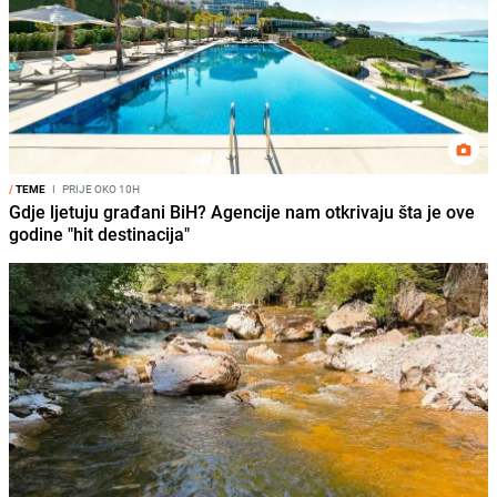
/
TEME
I
PRIJE OKO 10H
Gdje ljetuju građani BiH? Agencije nam otkrivaju šta je ove
godine "hit destinacija"