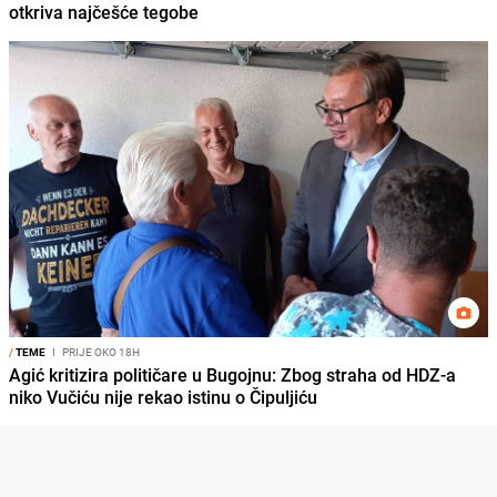
otkriva najčešće tegobe
/
TEME
I
PRIJE OKO 18H
Agić kritizira političare u Bugojnu: Zbog straha od HDZ-a
niko Vučiću nije rekao istinu o Čipuljiću