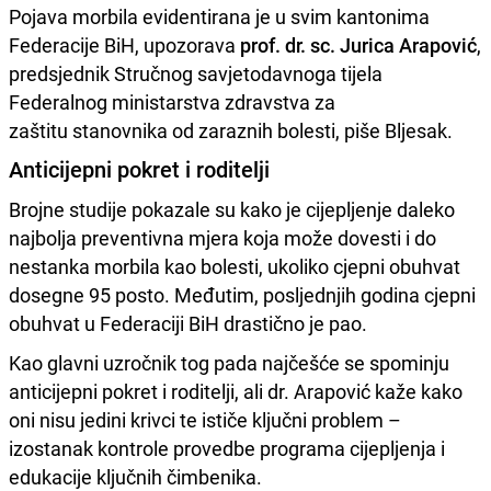
Pojava morbila evidentirana je u svim kantonima
Federacije BiH, upozorava
prof. dr. sc. Jurica Arapović
,
predsjednik Stručnog savjetodavnoga tijela
Federalnog ministarstva zdravstva za
zaštitu stanovnika od zaraznih bolesti, piše Bljesak.
Anticijepni pokret i roditelji
Brojne studije pokazale su kako je cijepljenje daleko
najbolja preventivna mjera koja može dovesti i do
nestanka morbila kao bolesti, ukoliko cjepni obuhvat
dosegne 95 posto. Međutim, posljednjih godina cjepni
obuhvat u Federaciji BiH drastično je pao.
Kao glavni uzročnik tog pada najčešće se spominju
anticijepni pokret i roditelji, ali dr. Arapović kaže kako
oni nisu jedini krivci te ističe ključni problem –
izostanak kontrole provedbe programa cijepljenja i
edukacije ključnih čimbenika.