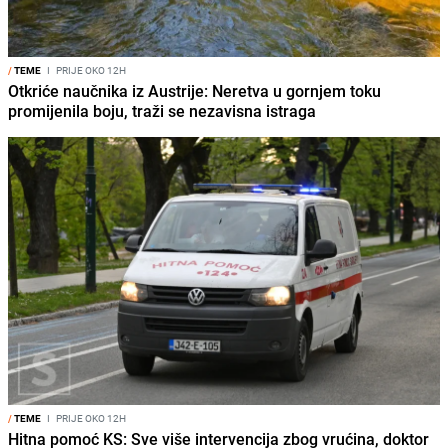
/
TEME
I
PRIJE OKO 12H
Otkriće naučnika iz Austrije: Neretva u gornjem toku
promijenila boju, traži se nezavisna istraga
/
TEME
I
PRIJE OKO 12H
Hitna pomoć KS: Sve više intervencija zbog vrućina, doktor