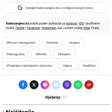
Dodajte Radiosarajevo.ba u omiljene Google izvore
Radiosarajevo.ba
pratite putem aplikacije za
Android
|
iOS
i društvenih
mreža
Twitter
|
Facebook
|
Instagram
, kao i putem našeg
Viber
Chata.
#Bosna i Hercegovina
#morbile
#ospice
#Hercegovina
#Mostar
#Sarajevo
#Federalno ministarstvo zdravstva
#djeca
#mališani
47
Dijeljenja