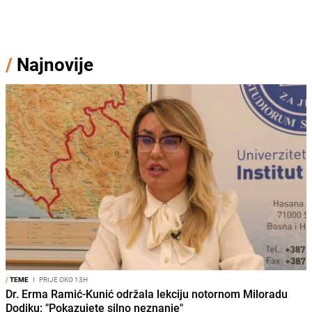
/
Najnovije
/
TEME
I
PRIJE OKO 13H
Dr. Erma Ramić-Kunić održala lekciju notornom Miloradu
Dodiku: "Pokazujete silno neznanje"