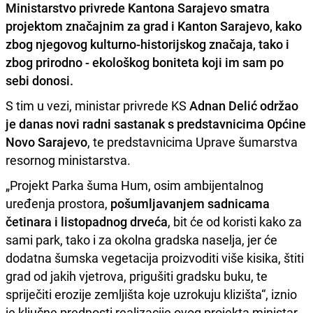
Ministarstvo privrede Kantona Sarajevo smatra
projektom značajnim za grad i Kanton Sarajevo, kako
zbog njegovog kulturno-historijskog značaja, tako i
zbog prirodno - ekološkog boniteta koji im sam po
sebi donosi.
S tim u vezi, ministar privrede KS
Adnan Delić održao
je danas novi radni sastanak s predstavnicima Općine
Novo Sarajevo
, te predstavnicima Uprave šumarstva
resornog ministarstva.
„Projekt Parka šuma Hum, osim ambijentalnog
uređenja prostora,
pošumljavanjem sadnicama
četinara i listopadnog drveća
, bit će od koristi kako za
sami park, tako i za okolna gradska naselja, jer će
dodatna šumska vegetacija proizvoditi više kisika, štiti
grad od jakih vjetrova, prigušiti gradsku buku, te
spriječiti erozije zemljišta koje uzrokuju klizišta“, iznio
je ključne prednosti realizacije ovog projekta ministar