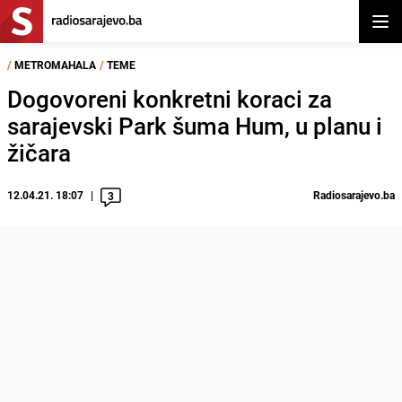
Otvor
/
METROMAHALA
/
TEME
Dogovoreni konkretni koraci za
sarajevski Park šuma Hum, u planu i
žičara
12.04.21. 18:07
Radiosarajevo.ba
3