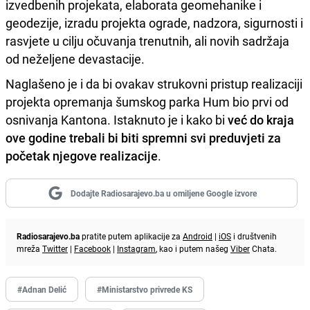
izvedbenih projekata, elaborata geomehanike i
geodezije, izradu projekta ograde, nadzora, sigurnosti i
rasvjete u cilju očuvanja trenutnih, ali novih sadržaja
od neželjene devastacije.
Naglašeno je i da bi ovakav strukovni pristup realizaciji
projekta opremanja šumskog parka Hum bio prvi od
osnivanja Kantona. Istaknuto je i kako bi
već do kraja
ove godine trebali bi biti spremni svi preduvjeti za
početak njegove realizacije
.
Dodajte Radiosarajevo.ba u omiljene Google izvore
Radiosarajevo.ba
pratite putem aplikacije za
Android
|
iOS
i društvenih
mreža
Twitter
|
Facebook
|
Instagram
, kao i putem našeg
Viber
Chata.
#Adnan Delić
#Ministarstvo privrede KS