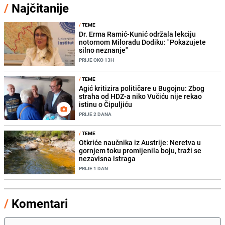
/
Najčitanije
/
TEME
Dr. Erma Ramić-Kunić održala lekciju
notornom Miloradu Dodiku: "Pokazujete
silno neznanje"
PRIJE OKO 13H
/
TEME
Agić kritizira političare u Bugojnu: Zbog
straha od HDZ-a niko Vučiću nije rekao
istinu o Čipuljiću
PRIJE 2 DANA
/
TEME
Otkriće naučnika iz Austrije: Neretva u
gornjem toku promijenila boju, traži se
nezavisna istraga
PRIJE 1 DAN
/
Komentari