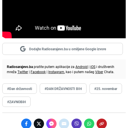
Dodajte Radiosarajevo.ba u omiljene Google izvore
Radiosarajevo.ba
pratite putem aplikacije za
Android
|
iOS
i društvenih
mreža
Twitter
|
Facebook
|
Instagram
, kao i putem našeg
Viber
Chata.
#Dan državnosti
#DAN DRŽAVNOSTI BIH
#25. novembar
#ZAVNOBiH