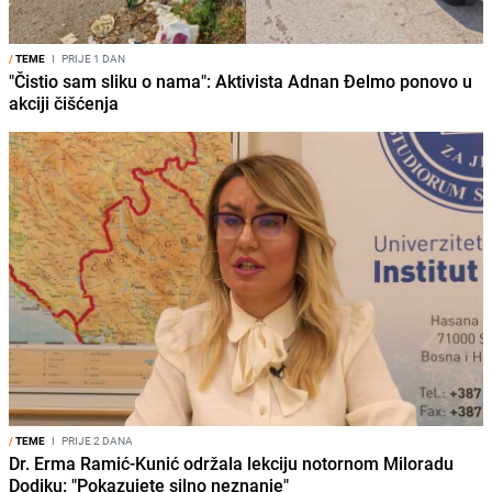
/
TEME
I
PRIJE 1 DAN
"Čistio sam sliku o nama": Aktivista Adnan Đelmo ponovo u
akciji čišćenja
/
TEME
I
PRIJE 2 DANA
Dr. Erma Ramić-Kunić održala lekciju notornom Miloradu
Dodiku: "Pokazujete silno neznanje"