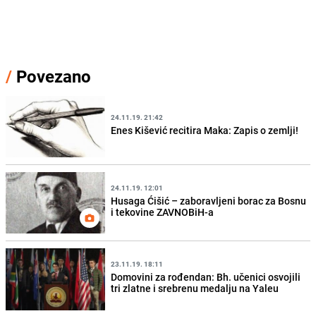
/
Povezano
24.11.19. 21:42
Enes Kišević recitira Maka: Zapis o zemlji!
24.11.19. 12:01
Husaga Ćišić – zaboravljeni borac za Bosnu
i tekovine ZAVNOBiH-a
23.11.19. 18:11
Domovini za rođendan: Bh. učenici osvojili
tri zlatne i srebrenu medalju na Yaleu