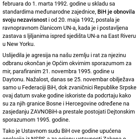
februara do 1. marta 1992. godine u skladu sa
standardima međunarodne zajednice,
BiH je obnovila
svoju nezavisnost
i od 20. maja 1992, postala je
ravnopravnom članicom UN-a, kada je i postavljena
zastava s ljiljanima ispred sjedišta UN-a na East Riveru
u New Yorku.
Uslijedila je agresija na našu zemlju i rat za njezinu
odbranu okončan je Općim okvirnim sporazumom za
mir, parafiranim 21. novembra 1995. godine u
Daytonu. Nažalost, danas se 25. novembar obilježava
samo u Federaciji BiH, dok zvaničnici Republike Srpske
ovaj datum svake godine iskoriste da podcrtaju kako
su za njih granice Bosne i Hercegovine određene na
zasjedanju ZAVNOBiH-a prestale postojati Dejtonskim
sporazumom 1995. godine.
Tako je Ustavnom sudu BiH ove godine upućena
apelacija iz NSRS-a za ocjenu ustavnosti Zakona o