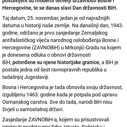
postavljeni su moderni temelji državnosti Bosne i
Hercegovine, te se danas slavi Dan državnosti BiH.
Taj datum, 25. novembar, jedan je od najvažnijih
datuma u historiji naše zemlje. Na današnji dan, 1943.
godine, održano je prvo zasjedanje Zemaljskog
antifašističkog vijeća narodnog oslobođenja Bosne i
Hercegovine (ZAVNOBiH) u Mrkonjić-Gradu na kojem
je donesena odluka o obnovi državnosti
BiH,
potvrđene su njene historijske granice
, a BiH je
postala jedna od šest ravnopravnih republika u
tadašnjoj Jugoslaviji.
Bosna i Hercegovina je tada obnovila svoju državnost,
izgubljenu 1463. godine kada je potpala pod upravu
Osmanskog carstva. Sve do tada, narodi BiH nisu
živjeli u samostalnoj državi.
Zasjedanje ZAVNOBiH-a, kojem su prisustvovali
istaknuti predstavnici Srba, Hrvata, Bošnjaka i