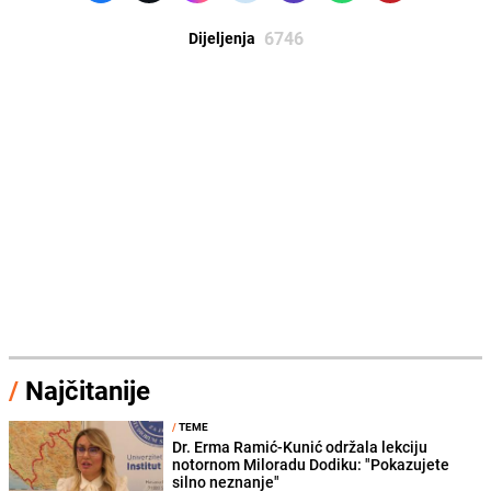
6746
Dijeljenja
/
Najčitanije
/
TEME
Dr. Erma Ramić-Kunić održala lekciju
notornom Miloradu Dodiku: "Pokazujete
silno neznanje"