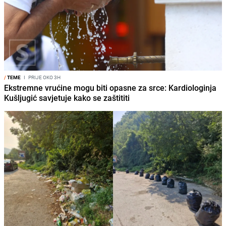
/
TEME
I
PRIJE OKO 3H
Ekstremne vrućine mogu biti opasne za srce: Kardiologinja
Kušljugić savjetuje kako se zaštititi