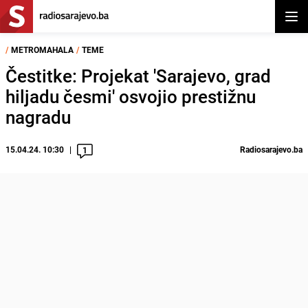
Otvor
/
METROMAHALA
/
TEME
Čestitke: Projekat 'Sarajevo, grad
hiljadu česmi' osvojio prestižnu
nagradu
15.04.24. 10:30
Radiosarajevo.ba
1