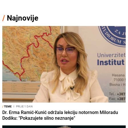
/
Najnovije
/
TEME
I
PRIJE 1 DAN
Dr. Erma Ramić-Kunić održala lekciju notornom Miloradu
Dodiku: "Pokazujete silno neznanje"