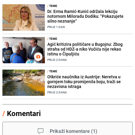
/
TEME
Dr. Erma Ramić-Kunić održala lekciju
notornom Miloradu Dodiku: "Pokazujete
silno neznanje"
PRIJE 1 DAN
/
TEME
Agić kritizira političare u Bugojnu: Zbog
straha od HDZ-a niko Vučiću nije rekao
istinu o Čipuljiću
PRIJE 2 DANA
/
TEME
Otkriće naučnika iz Austrije: Neretva u
gornjem toku promijenila boju, traži se
nezavisna istraga
PRIJE 2 DANA
/
Komentari
Prikaži komentare
(
1
)