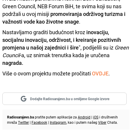
Green Council, NEB Forum BiH, te svima koji su nas
podržali u ovoj misiji
promoviranja održivog turizma i
važnosti vode kao životne snage
.
Nastavljamo graditi budućnost kroz
inovaciju,
socijalnu inovaciju, održivost, i kreiranje pozitivnih
promjena u našoj zajednici i šire
", podijelili su iz
Green
Council
-a, uz snimak trenutka kada je uručena
nagrada.
Više o ovom projektu možete pročitati
OVDJE
.
Dodajte Radiosarajevo.ba u omiljene Google izvore
Radiosarajevo.ba
pratite putem aplikacije za
Android
|
iOS
i društvenih
mreža
Twitter
|
Facebook
|
Instagram
, kao i putem našeg
Viber
Chata.