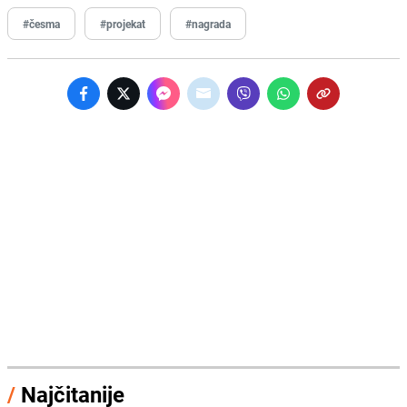
#česma
#projekat
#nagrada
/
Najčitanije