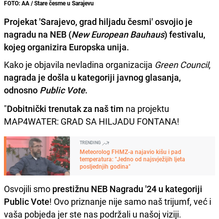
FOTO: AA / Stare česme u Sarajevu
Projekat 'Sarajevo, grad hiljadu česmi' osvojio je
nagradu na NEB (
New European Bauhaus
) festivalu,
kojeg organizira Europska unija.
Kako je objavila nevladina organizacija
Green Council
,
nagrada je došla u kategoriji javnog glasanja,
odnosno
Public Vote
.
"
Dobitnički trenutak za naš tim
na projektu
MAP4WATER: GRAD SA HILJADU FONTANA!
TRENDING
Meteorolog FHMZ-a najavio kišu i pad
temperatura: "Jedno od najsvježijih ljeta
posljednjih godina"
Osvojili smo
prestižnu NEB Nagradu '24 u kategoriji
Public Vote
! Ovo priznanje nije samo naš trijumf, već i
vaša pobjeda jer ste nas podržali u našoj viziji.