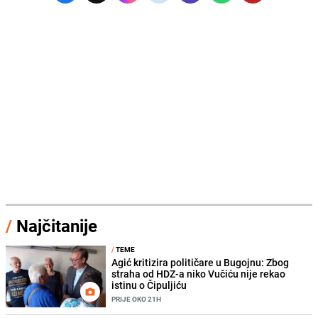
/
Najčitanije
/
TEME
Agić kritizira političare u Bugojnu: Zbog
straha od HDZ-a niko Vučiću nije rekao
istinu o Čipuljiću
PRIJE OKO 21H