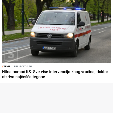
/
TEME
I
PRIJE OKO 15H
Hitna pomoć KS: Sve više intervencija zbog vrućina, doktor
otkriva najčešće tegobe