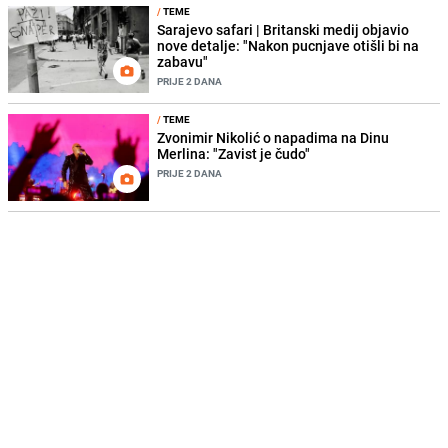
/
TEME
Sarajevo safari | Britanski medij objavio
nove detalje: "Nakon pucnjave otišli bi na
zabavu"
PRIJE 2 DANA
/
TEME
Zvonimir Nikolić o napadima na Dinu
Merlina: "Zavist je čudo"
PRIJE 2 DANA