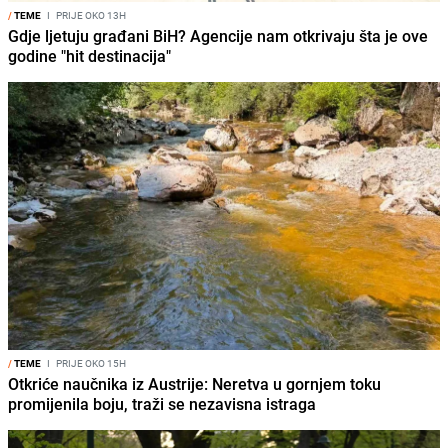
/
TEME
I
PRIJE OKO 13H
Gdje ljetuju građani BiH? Agencije nam otkrivaju šta je ove
godine "hit destinacija"
/
TEME
I
PRIJE OKO 15H
Otkriće naučnika iz Austrije: Neretva u gornjem toku
promijenila boju, traži se nezavisna istraga