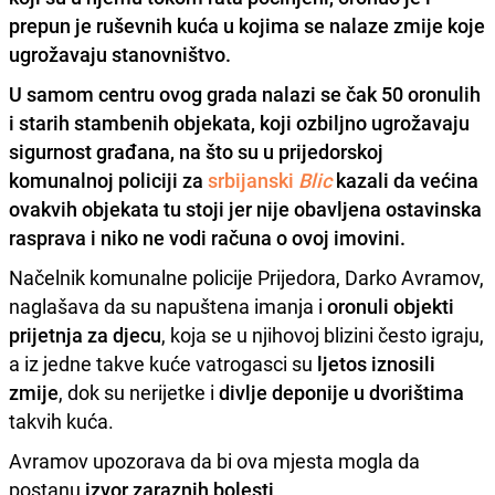
prepun je ruševnih kuća u kojima se nalaze zmije koje
ugrožavaju stanovništvo.
U samom centru ovog grada nalazi se
čak 50 oronulih
i starih stambenih objekata
, koji ozbiljno
ugrožavaju
sigurnost građana
, na što su u prijedorskoj
komunalnoj policiji za
srbijanski
Blic
kazali da većina
ovakvih objekata tu stoji jer nije obavljena ostavinska
rasprava i
niko ne vodi računa o ovoj imovini
.
Načelnik komunalne policije Prijedora, Darko Avramov,
naglašava da su napuštena imanja i
oronuli objekti
prijetnja za djecu
, koja se u njihovoj blizini često igraju,
a iz jedne takve kuće vatrogasci su
ljetos iznosili
zmije
, dok su nerijetke i
divlje deponije u dvorištima
takvih kuća.
Avramov upozorava da bi ova mjesta mogla da
postanu
izvor zaraznih bolesti
.