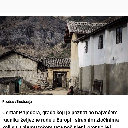
Pixabay / Ilustracija
Centar Prijedora, grada koji je poznat po najvećem
rudniku željezne rude u Europi i strašnim zločinima
koji su u njemu tokom rata počinjeni, oronuo je i