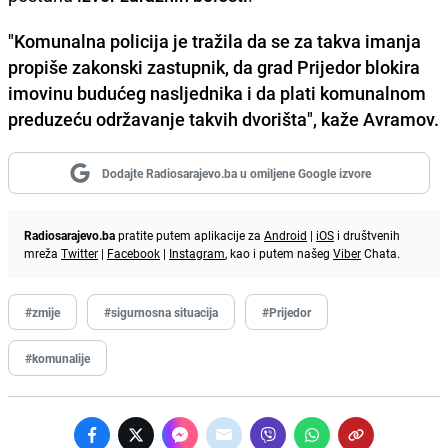
"Komunalna policija je tražila da se za takva imanja
propiše zakonski zastupnik, da grad Prijedor blokira
imovinu budućeg nasljednika i da plati komunalnom
preduzeću održavanje takvih dvorišta", kaže Avramov.
Dodajte Radiosarajevo.ba u omiljene Google izvore
Radiosarajevo.ba
pratite putem aplikacije za
Android
|
iOS
i društvenih
mreža
Twitter
|
Facebook
|
Instagram
, kao i putem našeg
Viber
Chata.
#zmije
#sigurnosna situacija
#Prijedor
#komunalije