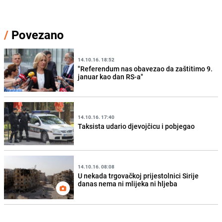
/
Povezano
14.10.16. 18:52
"Referendum nas obavezao da zaštitimo 9.
januar kao dan RS-a"
14.10.16. 17:40
Taksista udario djevojčicu i pobjegao
14.10.16. 08:08
U nekada trgovačkoj prijestolnici Sirije
danas nema ni mlijeka ni hljeba