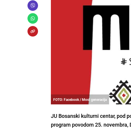
FOTO: Facebook / Most generacija
JU
Bosanski kulturni centar
, pod 
program povodom
25. novembra
,