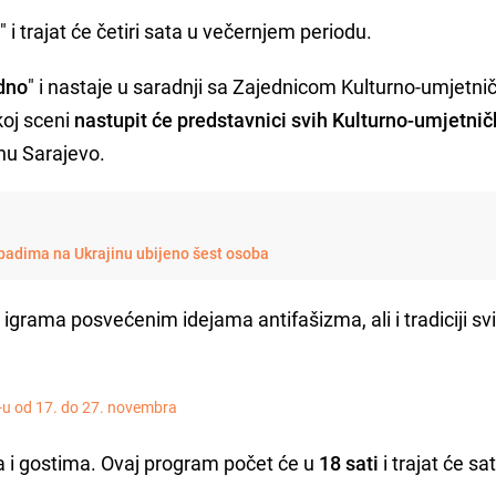
a
" i trajat će četiri sata u večernjem periodu.
dno
" i nastaje u saradnji sa Zajednicom Kulturno-umjetni
koj sceni
nastupit će predstavnici svih Kulturno-umjetnič
onu Sarajevo.
padima na Ukrajinu ubijeno šest osoba
igrama posvećenim idejama antifašizma, ali i tradiciji sv
-u od 17. do 27. novembra
a i gostima. Ovaj program počet će u
18 sati
i trajat će sa