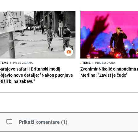
TEME
I
PRIJE 2 DANA
/
TEME
I
PRIJE 2 DANA
Sarajevo safari | Britanski medij
Zvonimir Nikolić o napadima 
objavio nove detalje: "Nakon pucnjave
Merlina: "Zavist je čudo"
tišli bi na zabavu"
Prikaži komentare
(
1
)