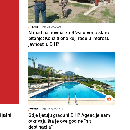
/
TEME
I
PRIJE OKO 2H
Napad na novinarku BN-a otvorio staro
pitanje: Ko štiti one koji rade u interesu
javnosti u BiH?
/
TEME
I
PRIJE OKO 13H
ijalni
Gdje ljetuju građani BiH? Agencije nam
otkrivaju šta je ove godine "hit
destinacija"