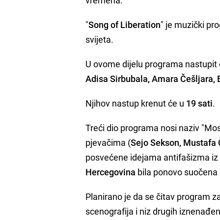
"
Song of Liberation
" je muzički p
svijeta.
U ovome dijelu programa nastupit
Adisa Sirbubala, Amara Češljara, 
Njihov nastup krenut će u
19 sati
.
Treći dio programa nosi naziv "Mo
pjevačima (
Sejo Sekson, Mustafa 
posvećene idejama antifašizma iz D
Hercegovina
bila ponovo suočena s 
Planirano je da se čitav program z
scenografija i niz drugih iznenađen