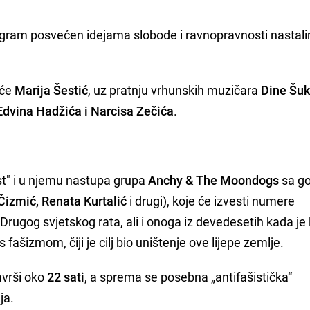
rogram posvećen idejama slobode i ravnopravnosti nastali
 će
Marija Šestić
, uz pratnju vrhunskih muzičara
Dine Šuk
Edvina Hadžića i Narcisa Zečića
.
st" i u njemu nastupa grupa
Anchy & The Moondogs
sa g
Čizmić, Renata Kurtalić
i drugi), koje će izvesti numere
rugog svjetskog rata, ali i onoga iz devedesetih kada je
fašizmom, čiji je cilj bio uništenje ove lijepe zemlje.
avrši oko
22 sati
, a sprema
se
posebna „antifašistička“
ja.