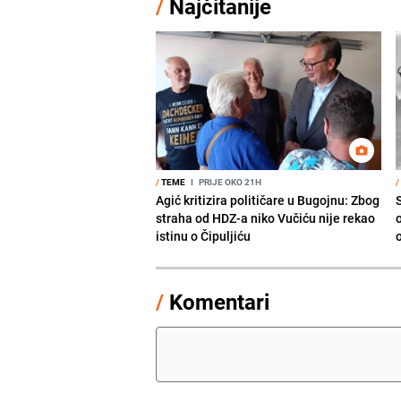
/
Najčitanije
/
TEME
I
PRIJE OKO 21H
/
Agić kritizira političare u Bugojnu: Zbog
straha od HDZ-a niko Vučiću nije rekao
istinu o Čipuljiću
o
/
Komentari