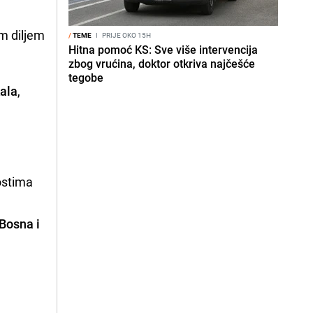
m diljem
/
TEME
I
PRIJE OKO 15H
Hitna pomoć KS: Sve više intervencija
zbog vrućina, doktor otkriva najčešće
tegobe
ala
,
ostima
Bosna i