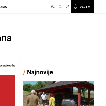
RADIO
90,2 FM
ana
osarajevo.ba
/
Najnovije