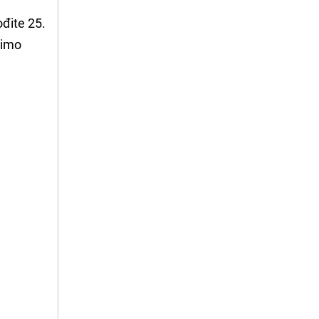
ođite 25.
dimo