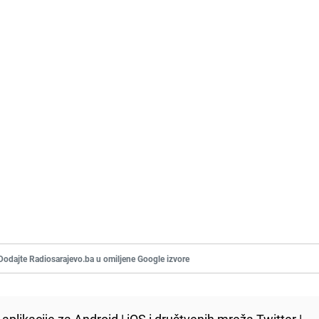
Dodajte Radiosarajevo.ba u omiljene Google izvore
aplikacije za
Android
|
iOS
i društvenih mreža
Twitter
|