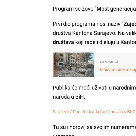
Program se zove "
Most generacij
Prvi dio programa nosi naziv "
Zaje
društva Kantona Sarajevo. Na veli
društava
koji rade i djeluju u Kant
TRENDING
U novim ruskim na
Publika će moći uživati u narodnim 
naroda u BiH.
Sarajevo /
Dani Nedžada Ibrišimovića u BKC
Tu su i horovi, sa svojim numeram
vremena.