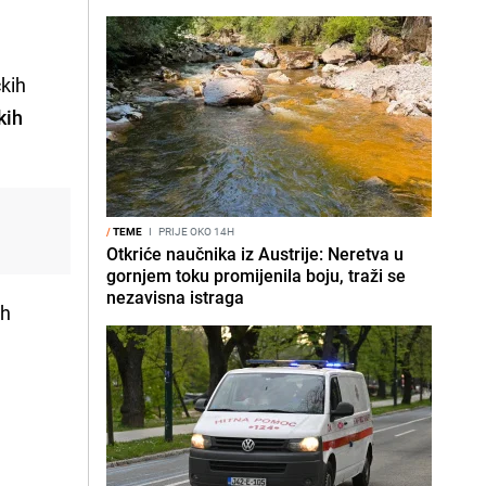
čkih
kih
/
TEME
I
PRIJE OKO 14H
Otkriće naučnika iz Austrije: Neretva u
gornjem toku promijenila boju, traži se
nezavisna istraga
ih
t