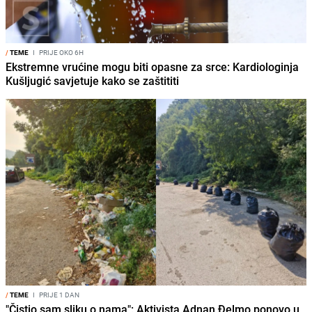
/
TEME
I
PRIJE OKO 6H
Ekstremne vrućine mogu biti opasne za srce: Kardiologinja
Kušljugić savjetuje kako se zaštititi
/
TEME
I
PRIJE 1 DAN
"Čistio sam sliku o nama": Aktivista Adnan Đelmo ponovo u