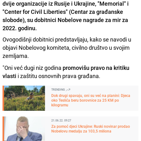
dvije organizacije iz Rusije i Ukrajine, "Memorial" i
"Center for Civil Liberties" (Centar za građanske
slobode), su dobitnici Nobelove nagrade za mir za
2022. godinu.
Ovogodišnji dobitnici predstavljaju, kako se navodi u
objavi Nobelovog komiteta, civilno društvo u svojim
zemljama.
"Oni već dugi niz godina
promovišu pravo na kritiku
vlasti
i zaštitu osnovnih prava građana.
TRENDING
Dok drugi spavaju, oni su već na planini: Djeca
oko Teslića beru borovnice za 25 KM po
kilogramu
21.06.22. 09:27
Za pomoć djeci Ukrajine: Ruski novinar prodao
Nobelovu medalju za 103,5 miliona