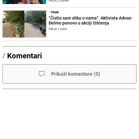
PRIJE 2 DANA
/
TEME
"Čistio sam sliku o nama": Aktivista Adnan
Đelmo ponovo u akciji čišćenja
PRIJE 1 DAN
/
Komentari
Prikaži komentare
(
0
)