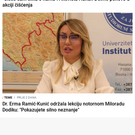
akciji čišćenja
/
TEME
I
PRIJE 2 DANA
Dr. Erma Ramić-Kunić održala lekciju notornom Miloradu
Dodiku: "Pokazujete silno neznanje"