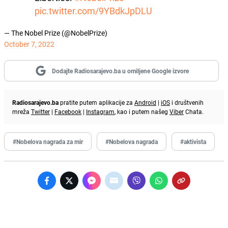
pic.twitter.com/9YBdkJpDLU
— The Nobel Prize (@NobelPrize)
October 7, 2022
Dodajte Radiosarajevo.ba u omiljene Google izvore
Radiosarajevo.ba
pratite putem aplikacije za
Android
|
iOS
i društvenih
mreža
Twitter
|
Facebook
|
Instagram
, kao i putem našeg
Viber
Chata.
#Nobelova nagrada za mir
#Nobelova nagrada
#aktivista