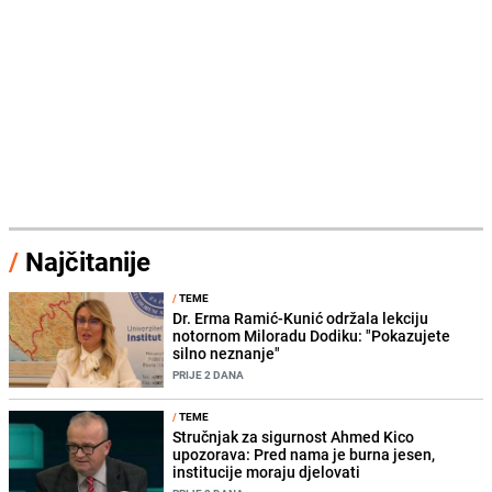
/
Najčitanije
/
TEME
Dr. Erma Ramić-Kunić održala lekciju
notornom Miloradu Dodiku: "Pokazujete
silno neznanje"
PRIJE 2 DANA
/
TEME
Stručnjak za sigurnost Ahmed Kico
upozorava: Pred nama je burna jesen,
institucije moraju djelovati