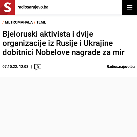
Otvor
/
METROMAHALA
/
TEME
Bjeloruski aktivista i dvije
organizacije iz Rusije i Ukrajine
dobitnici Nobelove nagrade za mir
07.10.22. 12:03
Radiosarajevo.ba
0