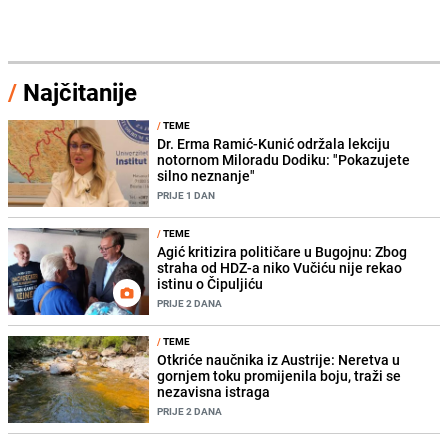
/
Najčitanije
/
TEME
Dr. Erma Ramić-Kunić održala lekciju
notornom Miloradu Dodiku: "Pokazujete
silno neznanje"
PRIJE 1 DAN
/
TEME
Agić kritizira političare u Bugojnu: Zbog
straha od HDZ-a niko Vučiću nije rekao
istinu o Čipuljiću
PRIJE 2 DANA
/
TEME
Otkriće naučnika iz Austrije: Neretva u
gornjem toku promijenila boju, traži se
nezavisna istraga
PRIJE 2 DANA