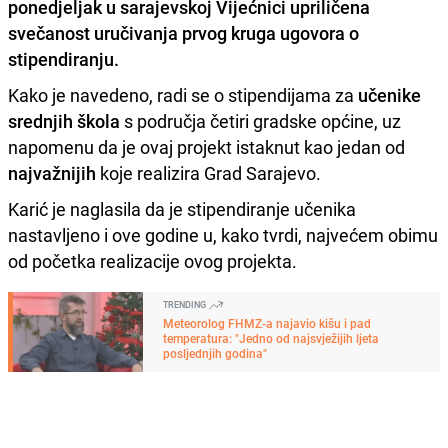
ponedjeljak u sarajevskoj Vijećnici upriličena
svečanost uručivanja prvog kruga
ugovora o
stipendiranju
.
Kako je navedeno, radi se o stipendijama za
učenike
srednjih
škola
s područja četiri gradske općine, uz
napomenu da je ovaj projekt istaknut kao jedan od
najvažnijih
koje realizira Grad Sarajevo.
Karić je naglasila da je stipendiranje učenika
nastavljeno i ove godine u, kako tvrdi, najvećem obimu
od početka realizacije ovog projekta.
TRENDING
Meteorolog FHMZ-a najavio kišu i pad
temperatura: "Jedno od najsvježijih ljeta
posljednjih godina"