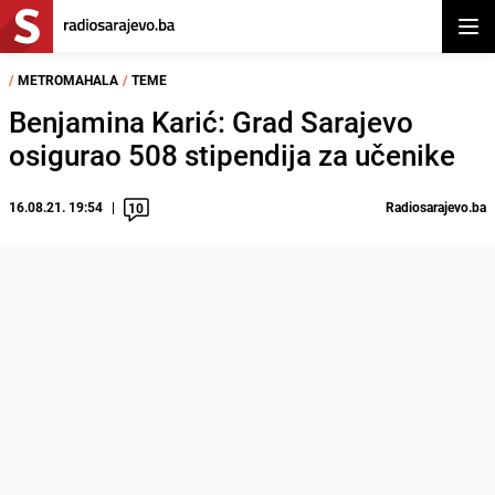
Otvor
/
METROMAHALA
/
TEME
Benjamina Karić: Grad Sarajevo
osigurao 508 stipendija za učenike
16.08.21. 19:54
Radiosarajevo.ba
10