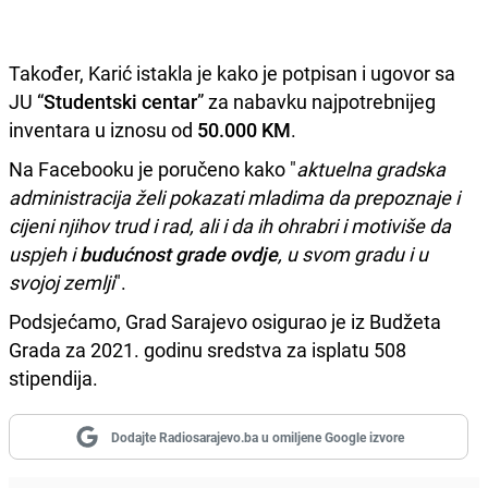
Također, Karić istakla je kako je potpisan i ugovor sa
JU “
Studentski centar
” za nabavku najpotrebnijeg
inventara u iznosu od
50.000 KM
.
Na Facebooku je poručeno kako "
aktuelna gradska
administracija želi pokazati mladima da prepoznaje i
cijeni njihov trud i rad, ali i da ih ohrabri i motiviše da
uspjeh i
budućnost
grade
ovdje
, u svom gradu i u
svojoj zemlji
".
Podsjećamo, Grad Sarajevo osigurao je iz Budžeta
Grada za 2021. godinu sredstva za isplatu 508
stipendija.
Dodajte Radiosarajevo.ba u omiljene Google izvore