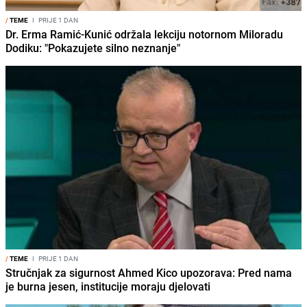
/
TEME
I
PRIJE 1 DAN
Dr. Erma Ramić-Kunić održala lekciju notornom Miloradu
Dodiku: "Pokazujete silno neznanje"
/
TEME
I
PRIJE 1 DAN
Stručnjak za sigurnost Ahmed Kico upozorava: Pred nama
je burna jesen, institucije moraju djelovati