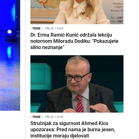
/
TEME
I
PRIJE 1 DAN
Dr. Erma Ramić-Kunić održala lekciju
notornom Miloradu Dodiku: "Pokazujete
silno neznanje"
/
TEME
I
PRIJE 1 DAN
Stručnjak za sigurnost Ahmed Kico
upozorava: Pred nama je burna jesen,
institucije moraju djelovati