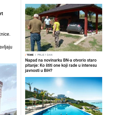
rt
tnice.
avljaju
/
TEME
I
PRIJE 1 DAN
Napad na novinarku BN-a otvorio staro
pitanje: Ko štiti one koji rade u interesu
javnosti u BiH?