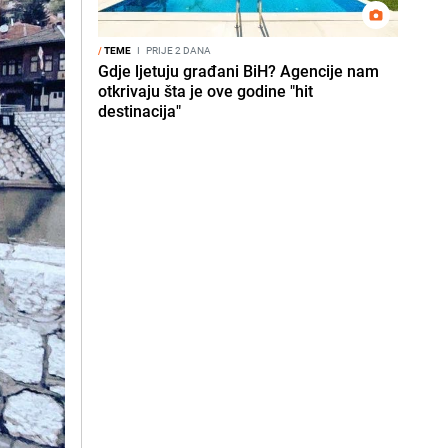
/
TEME
I
PRIJE 2 DANA
Gdje ljetuju građani BiH? Agencije nam
otkrivaju šta je ove godine "hit
destinacija"