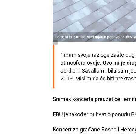
Foto: BHRT: Amira Medunjanin ponovo oduševila c
“Imam svoje razloge zašto dugi n
atmosfera ovdje. 
Ovo mi je dru
Jordiem Savallom i bila sam je
2013. Mislim da će biti prekras
Snimak koncerta preuzet će i emiti
EBU je također prihvatio ponudu BH
Koncert za građane Bosne i Herceg