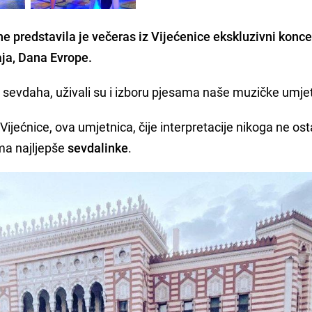
ne
predstavila je večeras iz
Vijećenice
ekskluzivni konce
a, Dana Evrope.
no sevdaha, uživali su i izboru pjesama naše muzičke umje
Vijećnice, ova umjetnica, čije interpretacije nikoga ne ost
ma najljepše
sevdalinke
.