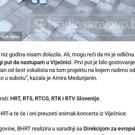
ijeli region
iz godina nisam dolazila. Ali, mogu reći da mi je odlična 
gi put da nastupam u Vijećnici
. Prvi put je bilo gostovanje
dan od šest vokalista na tom projektu na kojem radimo od
no u subotu”, kazala je Amira Medunjanin.
rati:
HRT, RTS, RTCG, RTK i RTV Slovenije.
RT-a te će i oni preuzeti snimak koncerta iz Vijećnice.
ovine, BHRT realizira u saradnji sa
Direkcijom za evrops