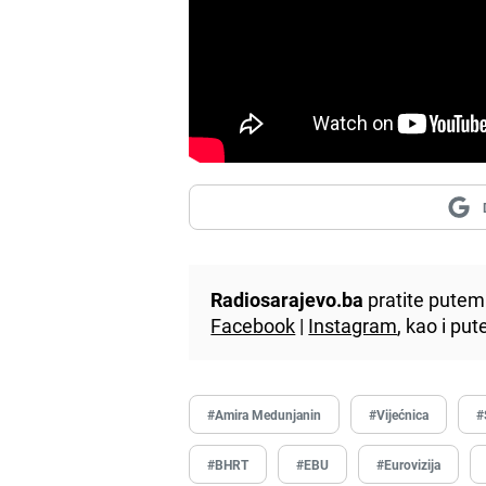
Radiosarajevo.ba
pratite putem 
Facebook
|
Instagram
, kao i p
#Amira Medunjanin
#Vijećnica
#
#BHRT
#EBU
#Eurovizija