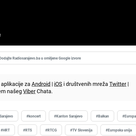
Dodajte Radiosarajevo.ba u omiljene Google izvore
aplikacije za
Android
|
iOS
i društvenih mreža
Twitter
|
utem našeg
Viber
Chata.
Sarajevo
#koncert
#Kanton Sarajevo
#Balkan
#Europ
#HRT
#RTS
#RTCG
#TV Slovenija
#Europska unija