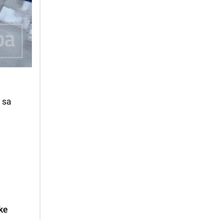
 sa 
 
ke