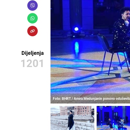
Dijeljenja
1201
Foto: BHRT / Amira Medunjanin ponovo oduševila c