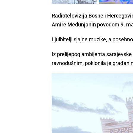
Radiotelevizija
Bosne i Hercegovi
Amire Medunjanin
povodom 9. maj
Ljuibitelji sjajne muzike, a poseb
Iz prelijepog ambijenta sarajevske 
ravnodušnim, poklonila je građani