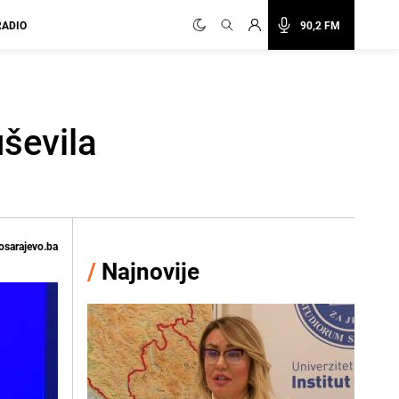
RADIO
90,2 FM
ševila
osarajevo.ba
/
Najnovije