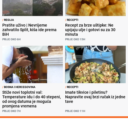
/
REGIJA
/
RECEPTI
Pratite uživo | Nevrijeme
Recept za brze uštipke: Ne
zahvatilo Split, kiša ide prema
upijaju ulje i gotovi su za 30
BiH
minuta
PRIJE OKO 6H
PRIJE OKO 15H
/
BOSNA I HERCEGOVINA
/
RECEPTI
Stiže novi toplotni val:
Imate tikvice i piletinu?
Temperature idu i do 40 stepeni,
Napravite ovaj brzi ručak iz jedne
od ovog datuma je moguća
tave
promjena vremena
PRIJE OKO 7H
PRIJE OKO 11H