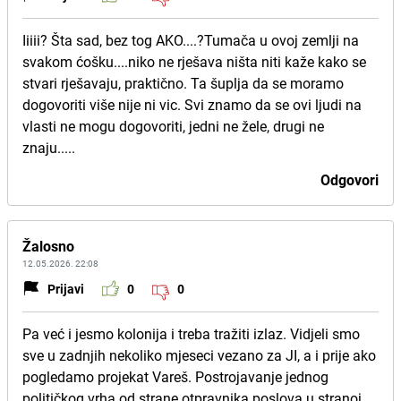
Iiiii? Šta sad, bez tog AKO....?Tumača u ovoj zemlji na
svakom ćošku....niko ne rješava ništa niti kaže kako se
stvari rješavaju, praktično. Ta šuplja da se moramo
dogovoriti više nije ni vic. Svi znamo da se ovi ljudi na
vlasti ne mogu dogovoriti, jedni ne žele, drugi ne
znaju.....
Odgovori
Žalosno
12.05.2026. 22:08
Prijavi
0
0
Pa već i jesmo kolonija i treba tražiti izlaz. Vidjeli smo
sve u zadnjih nekoliko mjeseci vezano za JI, a i prije ako
pogledamo projekat Vareš. Postrojavanje jednog
političkog vrha od strane otpravnika poslova u stranoj