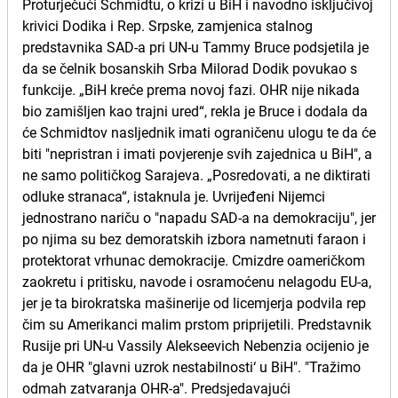
Proturječući Schmidtu, o krizi u BiH i navodno isključivoj
krivici Dodika i Rep. Srpske, zamjenica stalnog
predstavnika SAD-a pri UN-u Tammy Bruce podsjetila je
da se čelnik bosanskih Srba Milorad Dodik povukao s
funkcije. „BiH kreće prema novoj fazi. OHR nije nikada
bio zamišljen kao trajni ured“, rekla je Bruce i dodala da
će Schmidtov nasljednik imati ograničenu ulogu te da će
biti "nepristran i imati povjerenje svih zajednica u BiH", a
ne samo političkog Sarajeva. „Posredovati, a ne diktirati
odluke stranaca“, istaknula je. Uvrijeđeni Nijemci
jednostrano nariču o "napadu SAD-a na demokraciju", jer
po njima su bez demoratskih izbora nametnuti faraon i
protektorat vrhunac demokracije. Cmizdre oameričkom
zaokretu i pritisku, navode i osramoćenu nelagodu EU-a,
jer je ta birokratska mašinerije od licemjerja podvila rep
čim su Amerikanci malim prstom priprijetili. Predstavnik
Rusije pri UN-u Vassily Alekseevich Nebenzia ocijenio je
da je OHR "glavni uzrok nestabilnosti‘ u BiH". "Tražimo
odmah zatvaranja OHR-a". Predsjedavajući