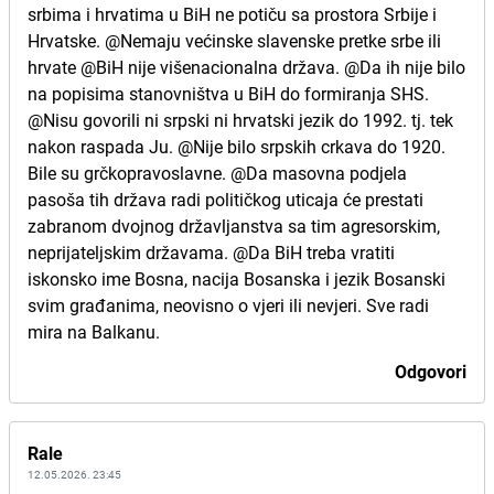
srbima i hrvatima u BiH ne potiču sa prostora Srbije i
Hrvatske. @Nemaju većinske slavenske pretke srbe ili
hrvate @BiH nije višenacionalna država. @Da ih nije bilo
na popisima stanovništva u BiH do formiranja SHS.
@Nisu govorili ni srpski ni hrvatski jezik do 1992. tj. tek
nakon raspada Ju. @Nije bilo srpskih crkava do 1920.
Bile su grčkopravoslavne. @Da masovna podjela
pasoša tih država radi političkog uticaja će prestati
zabranom dvojnog državljanstva sa tim agresorskim,
neprijateljskim državama. @Da BiH treba vratiti
iskonsko ime Bosna, nacija Bosanska i jezik Bosanski
svim građanima, neovisno o vjeri ili nevjeri. Sve radi
mira na Balkanu.
Odgovori
Rale
12.05.2026. 23:45