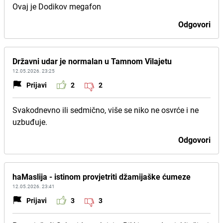
Ovaj je Dodikov megafon
Odgovori
Državni udar je normalan u Tamnom Vilajetu
12.05.2026. 23:25
Prijavi
2
2
Svakodnevno ili sedmično, više se niko ne osvrće i ne
uzbuđuje.
Odgovori
haMaslija - istinom provjetriti džamijaške ćumeze
12.05.2026. 23:41
Prijavi
3
3