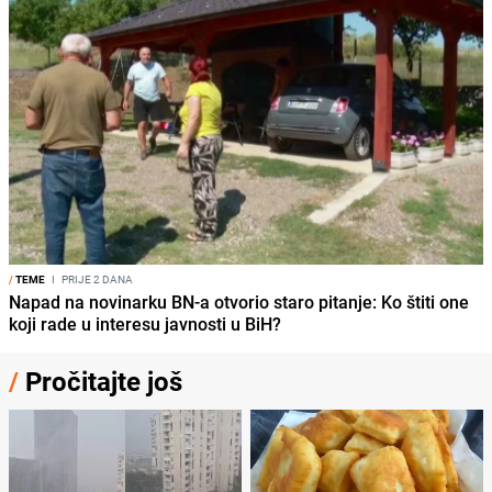
/
TEME
I
PRIJE 2 DANA
Napad na novinarku BN-a otvorio staro pitanje: Ko štiti one
koji rade u interesu javnosti u BiH?
/
Pročitajte još