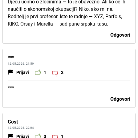
Djecu učimo o zločinima — to je obavezno. Ali ko će ih
naučiti o ekonomskoj okupaciji? Niko, ako mi ne.
Roditelj je prvi profesor. Iste te radnje — XYZ, Parfois,
KIKO, Orsay i Marella — sad pune srpsku kasu.
Odgovori
***
12.05.2026. 21:59
Prijavi
1
2
***
Odgovori
Gost
12.05.2026. 22:04
Prijavi
3
1