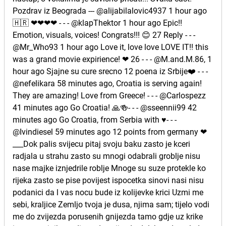
Pozdrav iz Beograda --- @alijabilalovic4937 1 hour ago
🇭🇷 ❤❤❤❤ - - - @klapThektor 1 hour ago Epic!!
Emotion, visuals, voices! Congrats!!! 😊 27 Reply - - -
@Mr_Who93 1 hour ago Love it, love love LOVE IT!! this
was a grand movie expirience! ❤ 26 - - - @M.and.M.86, 1
hour ago Sjajne su cure srecno 12 poena iz Srbije❤️ - - -
@nefelikara 58 minutes ago, Croatia is serving again!
They are amazing! Love from Greece! - - - @Carlospezz
41 minutes ago Go Croatia! 🙏🍻- - - @sseennii99 42
minutes ago Go Croatia, from Serbia with ♥️- - -
@Ivindiesel 59 minutes ago 12 points from germany ❤
___Dok palis svijecu pitaj svoju baku zasto je kceri
radjala u strahu zasto su mnogi odabrali groblje nisu
nase majke iznjedrile roblje Mnoge su suze protekle ko
rijeka zasto se pise povijest ispocetka sinovi nasi nisu
podanici da l vas nocu bude iz kolijevke krici Uzmi me
sebi, kraljice Zemljo tvoja je dusa, njima sam; tijelo vodi
me do zvijezda porusenih gnijezda tamo gdje uz krike