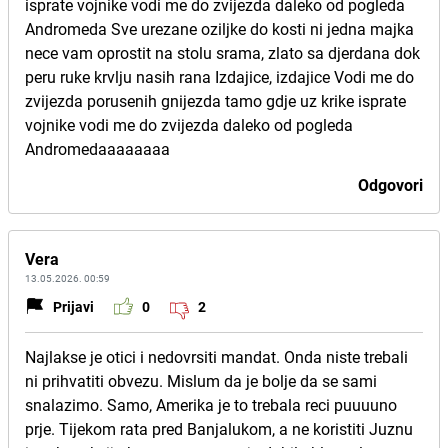
isprate vojnike vodi me do zvijezda daleko od pogleda
Andromeda Sve urezane oziljke do kosti ni jedna majka
nece vam oprostit na stolu srama, zlato sa djerdana dok
peru ruke krvlju nasih rana Izdajice, izdajice Vodi me do
zvijezda porusenih gnijezda tamo gdje uz krike isprate
vojnike vodi me do zvijezda daleko od pogleda
Andromedaaaaaaaa
Odgovori
Vera
13.05.2026. 00:59
Prijavi
0
2
Najlakse je otici i nedovrsiti mandat. Onda niste trebali
ni prihvatiti obvezu. Mislum da je bolje da se sami
snalazimo. Samo, Amerika je to trebala reci puuuuno
prje. Tijekom rata pred Banjalukom, a ne koristiti Juznu