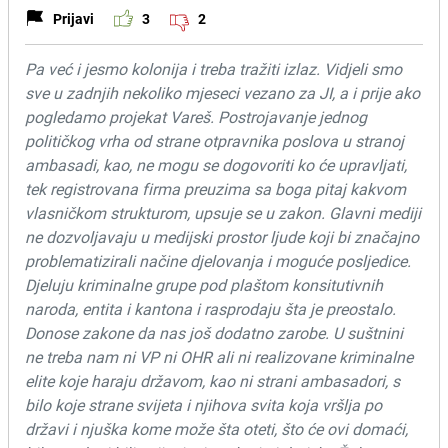
Prijavi
3
2
Pa već i jesmo kolonija i treba tražiti izlaz. Vidjeli smo
sve u zadnjih nekoliko mjeseci vezano za JI, a i prije ako
pogledamo projekat Vareš. Postrojavanje jednog
političkog vrha od strane otpravnika poslova u stranoj
ambasadi, kao, ne mogu se dogovoriti ko će upravljati,
tek registrovana firma preuzima sa boga pitaj kakvom
vlasničkom strukturom, upsuje se u zakon. Glavni mediji
ne dozvoljavaju u medijski prostor ljude koji bi značajno
problematizirali načine djelovanja i moguće posljedice.
Djeluju kriminalne grupe pod plaštom konsitutivnih
naroda, entita i kantona i rasprodaju šta je preostalo.
Donose zakone da nas još dodatno zarobe. U suštnini
ne treba nam ni VP ni OHR ali ni realizovane kriminalne
elite koje haraju državom, kao ni strani ambasadori, s
bilo koje strane svijeta i njihova svita koja vršlja po
državi i njuška kome može šta oteti, što će ovi domaći,