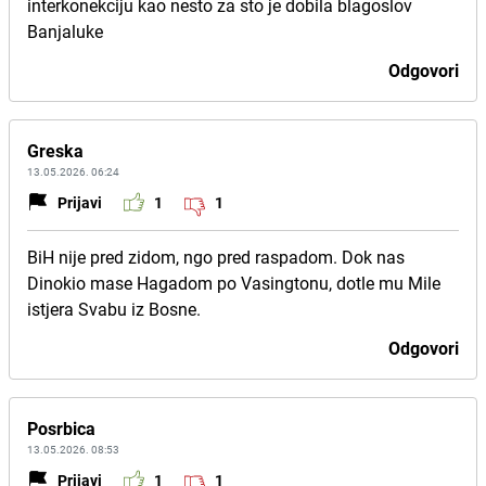
interkonekciju kao nesto za sto je dobila blagoslov
Banjaluke
Odgovori
Greska
13.05.2026. 06:24
Prijavi
1
1
BiH nije pred zidom, ngo pred raspadom. Dok nas
Dinokio mase Hagadom po Vasingtonu, dotle mu Mile
istjera Svabu iz Bosne.
Odgovori
Posrbica
13.05.2026. 08:53
Prijavi
1
1