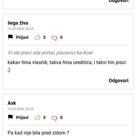
Odgovori
šega živa
12.05.2026. 22:23
Prijavi
3
0
Vi ste pravi sda portal, placenici ka Koel
kakav hina vlasnik, takva hina urednica, i takvi hin pisci
;)
Odgovori
Ask
12.05.2026. 22:23
Prijavi
3
0
Pa kad nije bila pred zidom ?