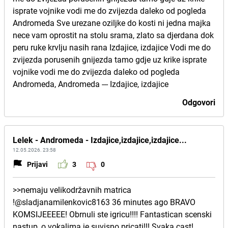
isprate vojnike vodi me do zvijezda daleko od pogleda
Andromeda Sve urezane oziljke do kosti ni jedna majka
nece vam oprostit na stolu srama, zlato sa djerdana dok
peru ruke krvlju nasih rana Izdajice, izdajice Vodi me do
zvijezda porusenih gnijezda tamo gdje uz krike isprate
vojnike vodi me do zvijezda daleko od pogleda
Andromeda, Andromeda --- Izdajice, izdajice
Odgovori
Lelek - Andromeda - Izdajice,izdajice,izdajice...
12.05.2026. 23:58
Prijavi
3
0
>>nemaju velikodržavnih matrica
!@sladjanamilenkovic8163 36 minutes ago BRAVO
KOMSIJEEEEE! Obrnuli ste igricu!!!! Fantastican scenski
nastup, o vokalima je suvisno pricati!!! Svaka cast!