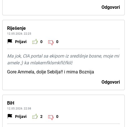
Odgovori
Riješenje
12.05.2026. 22:25
Prijavi
0
0
Ma jok, CIA portal sa ekipom iz središnje bosne, moje mi
amele ;) ka mlakemfklsmkflčfklč
Gore Ammela, dolje Sebilja!! i mirna Boznija
Odgovori
BiH
12.05.2026. 22:38
Prijavi
2
0