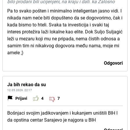
bilo prodani bili ucijenjeni, na kraju i dati. ka Žalosno
Pa to svako pošten i minimalno inteligentan jasno vidi. I
nikada nam neće biti dopušteno da se dogovorimo, čak i
kada bismo to hteli. Svaka ta investicija i svaki taj
interes protežira laži lokalne kao elite. Dok Suljo Suljagić
leži u mezaru koji mu ne pripada, nema čistih odnosa a
samim tim ni nikakvog dogovora među nama, moje mi
amele ;)
Odgovori
Ja bih rekao da su
12.05.2026. 22:17
Prijavi
4
7
Bošnjaci svojim jadikovanjem i kukanjem uništili BIH I
da opstina centar Sarajevo je najgora u BIH