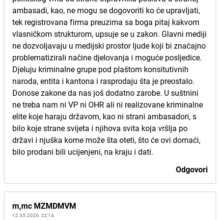
ambasadi, kao, ne mogu se dogovoriti ko će upravljati,
tek registrovana firma preuzima sa boga pitaj kakvom
vlasničkom strukturom, upsuje se u zakon. Glavni mediji
ne dozvoljavaju u medijski prostor ljude koji bi značajno
problematizirali načine djelovanja i moguće posljedice.
Djeluju kriminalne grupe pod plaštom konsitutivnih
naroda, entita i kantona i rasprodaju šta je preostalo.
Donose zakone da nas još dodatno zarobe. U suštnini
ne treba nam ni VP ni OHR ali ni realizovane kriminalne
elite koje haraju državom, kao ni strani ambasadori, s
bilo koje strane svijeta i njihova svita koja vršlja po
državi i njuška kome može šta oteti, što će ovi domaći,
bilo prodani bili ucijenjeni, na kraju i dati.
Odgovori
m,mc MZMDMVM
12.05.2026. 22:14