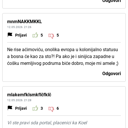
Odgovori
mnmNAKKMKKL
12.05.2026. 21:26
Prijavi
5
5
Ne rise aćimoviću, onolika evropa u kolonijalno statusu
a bosna će kao za sto?! Pa ako je i sinijica zapadne u
ćošku memljivog podruma biće dobro, moje mi amele ;)
Odgovori
mlakemfklsmkflčfklč
12.05.2026. 21:28
Prijavi
3
6
Vi ste pravi sda portal, placenici ka Koel