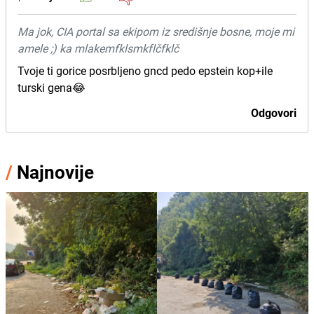
Ma jok, CIA portal sa ekipom iz središnje bosne, moje mi
amele ;) ka mlakemfklsmkflčfklč
Tvoje ti gorice posrbljeno gncd pedo epstein kop+ile
turski gena😂
Odgovori
/
Najnovije