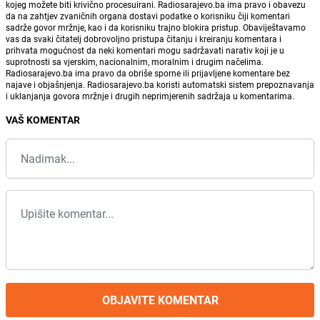
kojeg možete biti krivično procesuirani. Radiosarajevo.ba ima pravo i obavezu
da na zahtjev zvaničnih organa dostavi podatke o korisniku čiji komentari
sadrže govor mržnje, kao i da korisniku trajno blokira pristup. Obaviještavamo
vas da svaki čitatelj dobrovoljno pristupa čitanju i kreiranju komentara i
prihvata mogućnost da neki komentari mogu sadržavati narativ koji je u
suprotnosti sa vjerskim, nacionalnim, moralnim i drugim načelima.
Radiosarajevo.ba ima pravo da obriše sporne ili prijavljene komentare bez
najave i objašnjenja. Radiosarajevo.ba koristi automatski sistem prepoznavanja
i uklanjanja govora mržnje i drugih neprimjerenih sadržaja u komentarima.
VAŠ KOMENTAR
OBJAVITE KOMENTAR