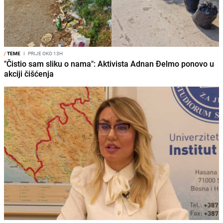
/
TEME
I
PRIJE OKO 13H
"Čistio sam sliku o nama": Aktivista Adnan Đelmo ponovo u
akciji čišćenja