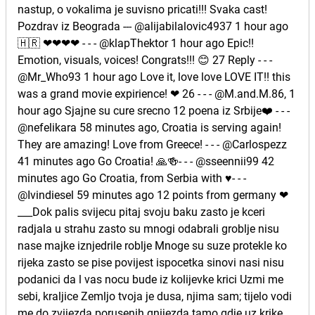
nastup, o vokalima je suvisno pricati!!! Svaka cast!
Pozdrav iz Beograda --- @alijabilalovic4937 1 hour ago
🇭🇷 ❤❤❤❤ - - - @klapThektor 1 hour ago Epic!!
Emotion, visuals, voices! Congrats!!! 😊 27 Reply - - -
@Mr_Who93 1 hour ago Love it, love love LOVE IT!! this
was a grand movie expirience! ❤ 26 - - - @M.and.M.86, 1
hour ago Sjajne su cure srecno 12 poena iz Srbije❤️ - - -
@nefelikara 58 minutes ago, Croatia is serving again!
They are amazing! Love from Greece! - - - @Carlospezz
41 minutes ago Go Croatia! 🙏🍻- - - @sseennii99 42
minutes ago Go Croatia, from Serbia with ♥️- - -
@Ivindiesel 59 minutes ago 12 points from germany ❤
___Dok palis svijecu pitaj svoju baku zasto je kceri
radjala u strahu zasto su mnogi odabrali groblje nisu
nase majke iznjedrile roblje Mnoge su suze protekle ko
rijeka zasto se pise povijest ispocetka sinovi nasi nisu
podanici da l vas nocu bude iz kolijevke krici Uzmi me
sebi, kraljice Zemljo tvoja je dusa, njima sam; tijelo vodi
me do zvijezda porusenih gnijezda tamo gdje uz krike