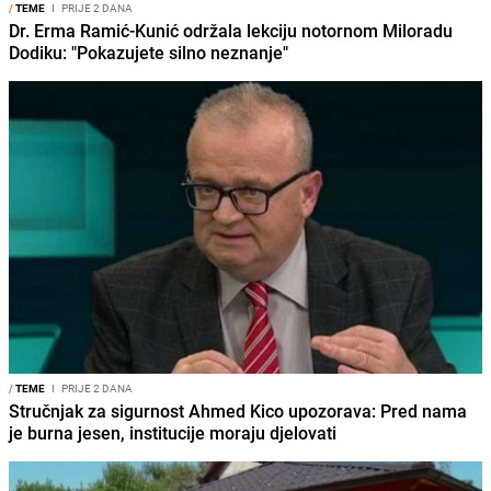
/
TEME
I
PRIJE 2 DANA
Dr. Erma Ramić-Kunić održala lekciju notornom Miloradu
Dodiku: "Pokazujete silno neznanje"
/
TEME
I
PRIJE 2 DANA
Stručnjak za sigurnost Ahmed Kico upozorava: Pred nama
je burna jesen, institucije moraju djelovati