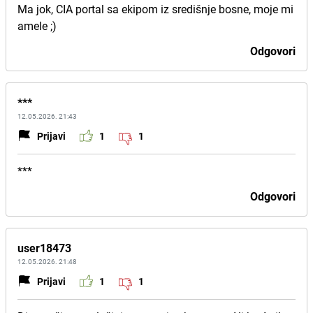
Ma jok, CIA portal sa ekipom iz središnje bosne, moje mi
amele ;)
Odgovori
***
12.05.2026. 21:43
Prijavi
1
1
***
Odgovori
user18473
12.05.2026. 21:48
Prijavi
1
1