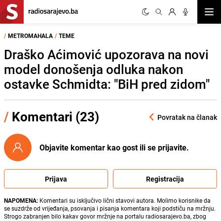
Otvor
/
METROMAHALA
/
TEME
Draško Aćimović upozorava na novi
model donošenja odluka nakon
ostavke Schmidta: "BiH pred zidom"
/
Komentari (23)
Povratak na članak
Objavite komentar kao gost ili se prijavite.
Prijava
Registracija
NAPOMENA:
Komentari su isključivo lični stavovi autora. Molimo korisnike da
se suzdrže od vrijeđanja, psovanja i pisanja komentara koji podstiču na mržnju.
Strogo zabranjen bilo kakav govor mržnje na portalu radiosarajevo.ba, zbog