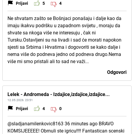
Prijavi
5
4
Ne shvatam zašto se Bošnjaci ponašaju i dalje kao da
imaju ikakvu podršku u zapadnom svijetu , moraju da
shvate sa nkoga više ne interesuju , čak ni
Tursku.Ostavljeni su na livadi i sad će morati napokon
sjesti sa Srbima i Hrvatima i dogovoriti se kako dalje i
nema više do podneva jedno od podneva drugo.Nema
više mi smo pristali ali to sad ne važi...
Odgovori
Lelek - Andromeda - Izdajice,izdajice,izdajice...
12.05.2026. 23:51
Prijavi
4
0
@sladjanamilenkovic8163 36 minutes ago BRAVO
KOMSIJEEEEE! Obrnuli ste igricu!!!! Fantastican scenski