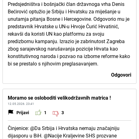
Predsjedništva i bošnjački član državnoga vrha Denis
Bećirović optužio je Srbiju i Hrvatsku za miješanje u
unutarnja pitanja Bosne i Hercegovine. Odgovorio mu je
predstavnik Hrvatske u UN-u Hrvoje Ćurić Hrvatinić,
rekavši da koristi UN kao platformu za svoju
predizbornu kampanju. Izrazio je zabrinutost Zagreba
zbog sarajevskog narušavanja pozicije Hrvata kao
konstitutivnog naroda i pozvao na izborne reforme kako
bi se prestalo s njihovim preglasavanjem.
Odgovori
Moramo se osloboditi velikodržavnih matrica !
12.05.2026. 23:41
Prijavi
1
3
Činjenice: @Da Srbija i Hrvatska nemaju značajniju
dijasporu u BiH. @Nacije Kraljevine SHS prozvane