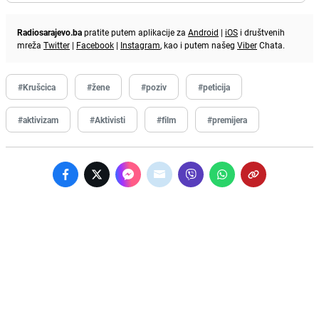
Radiosarajevo.ba
pratite putem aplikacije za
Android
|
iOS
i društvenih
mreža
Twitter
|
Facebook
|
Instagram
, kao i putem našeg
Viber
Chata.
#Krušcica
#žene
#poziv
#peticija
#aktivizam
#Aktivisti
#film
#premijera