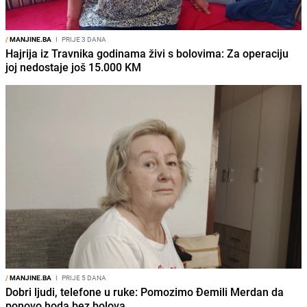
/
MANJINE.BA
I
PRIJE 3 DANA
Hajrija iz Travnika godinama živi s bolovima: Za operaciju
joj nedostaje još 15.000 KM
/
MANJINE.BA
I
PRIJE 5 DANA
Dobri ljudi, telefone u ruke: Pomozimo Đemili Merdan da
ponovo hoda bez bolova