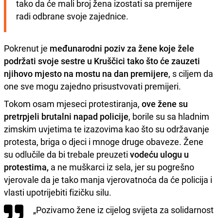
tako da će mali broj žena izostati sa premijere 
radi odbrane svoje zajednice.
Pokrenut je
međunarodni poziv za žene koje žele
podržati svoje sestre u Kruščici tako što će zauzeti
njihovo mjesto na mostu na dan premijere
, s ciljem da
one sve mogu zajedno prisustvovati premijeri.
Tokom osam mjeseci protestiranja,
ove žene su
pretrpjeli brutalni napad policije
, borile su sa hladnim
zimskim uvjetima te izazovima kao što su održavanje
protesta, briga o djeci i mnoge druge obaveze. Žene
su odlučile da bi trebale preuzeti
vodeću ulogu u
protestima,
a ne muškarci iz sela, jer su pogrešno
vjerovale da je tako manja vjerovatnoća da će policija i
vlasti upotrijebiti fizičku silu.
„Pozivamo žene iz cijelog svijeta za solidarnost