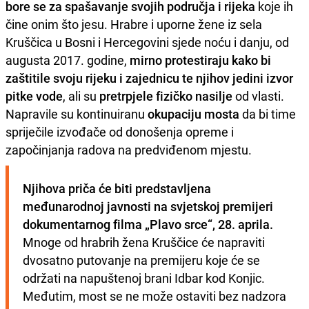
bore se za spašavanje svojih područja i rijeka
koje ih
čine onim što jesu. Hrabre i uporne žene iz sela
Kruščica u Bosni i Hercegovini sjede noću i danju, od
augusta 2017. godine,
mirno protestiraju kako bi
zaštitile svoju rijeku i zajednicu te njihov jedini izvor
pitke vode
, ali su
pretrpjele fizičko nasilje
od vlasti.
Napravile su kontinuiranu
okupaciju mosta
da bi time
spriječile izvođače od donošenja opreme i
započinjanja radova na predviđenom mjestu.
Njihova priča će biti predstavljena 
međunarodnoj javnosti na svjetskoj premijeri 
dokumentarnog filma „Plavo srce“, 28. aprila.
Mnoge od hrabrih žena Kruščice će napraviti 
dvosatno putovanje na premijeru koje će se 
održati na napuštenoj brani Idbar kod Konjic. 
Međutim, most se ne može ostaviti bez nadzora 