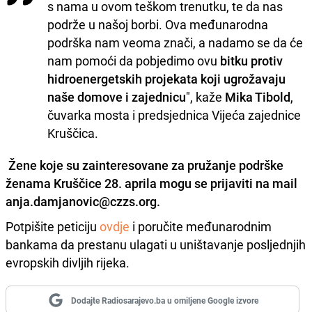
s nama u ovom teškom trenutku, te da nas
podrže u našoj borbi. Ova međunarodna
podrška nam veoma znači, a nadamo se da će
nam pomoći da pobjedimo ovu
bitku protiv
hidroenergetskih projekata koji ugrožavaju
naše domove i zajednicu
", kaže
Mika Tibold
,
čuvarka mosta i predsjednica Vijeća zajednice
Kruščica.
Žene koje su zainteresovane za pružanje podrške
ženama Kruščice 28. aprila mogu se prijaviti na mail
anja.damjanovic@czzs.org.
Potpišite peticiju
ovdje
i poručite međunarodnim
bankama da prestanu ulagati u uništavanje posljednjih
evropskih divljih rijeka.
Dodajte Radiosarajevo.ba u omiljene Google izvore