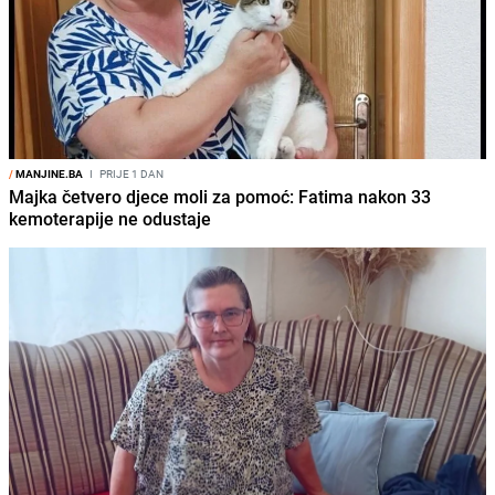
/
MANJINE.BA
I
PRIJE 1 DAN
Majka četvero djece moli za pomoć: Fatima nakon 33
kemoterapije ne odustaje