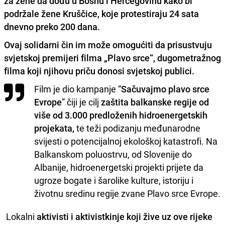
za žene da dođu u Bosnu i Hercegovinu kako bi
podržale žene Kruščice, koje protestiraju 24 sata
dnevno preko 200 dana.
Ovaj solidarni čin im može omogućiti da prisustvuju
svjetskoj premijeri filma „Plavo srce“
, dugometražnog
filma koji
njihovu priču donosi svjetskoj publici
.
Film je dio kampanje “
Sačuvajmo plavo srce
Evrope
” čiji je cilj
zaštita balkanske regije od
više od 3.000 predloženih hidroenergetskih
projekata,
te teži podizanju međunarodne
svijesti o potencijalnoj ekološkoj katastrofi. Na
Balkanskom poluostrvu, od Slovenije do
Albanije, hidroenergetski projekti prijete da
ugroze bogate i šarolike kulture, istoriju i
životnu sredinu regije zvane Plavo srce Evrope.
Lokalni
aktivisti i aktivistkinje koji žive uz ove rijeke