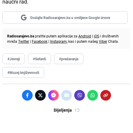
naučni rad.
Dodajte Radiosarajevo.ba u omiljene Google izvore
Radiosarajevo.ba
pratite putem aplikacije za
Android
|
iOS
i društvenih
mreža
Twitter
|
Facebook
|
Instagram
, kao i putem našeg
Viber
Chata.
#Jevreji
#Sefardi
#predavanje
#Muzej književnosti
13
Dijeljenja