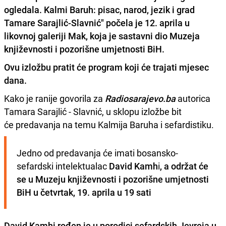
ogledala. Kalmi Baruh: pisac, narod, jezik i grad
Tamare Sarajlić-Slavnić" počela je 12. aprila u
likovnoj galeriji Mak, koja je sastavni dio Muzeja
književnosti i pozorišne umjetnosti BiH.
Ovu izložbu pratit će program koji će
trajati mjesec
dana.
Kako je ranije govorila za
Radiosarajevo.ba
autorica
Tamara Sarajlić - Slavnić, u sklopu izložbe bit
će predavanja na temu Kalmija Baruha i sefardistiku.
Jedno od predavanja će imati bosansko-
sefardski intelektualac 
David Kamh
i
, a održat će 
se u Muzeju književnosti i pozorišne umjetnosti 
BiH u četvrtak, 19. aprila u 19 sati
David Kamhi rođen je u porodici sefardskih Jevreja u