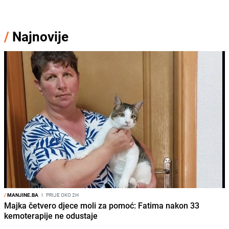
/
Najnovije
/
MANJINE.BA
I
PRIJE OKO 2H
Majka četvero djece moli za pomoć: Fatima nakon 33
kemoterapije ne odustaje