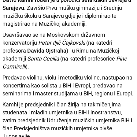
Sarajevu
. Završio Prvu mušku gimnaziju i Srednju
muzičku školu u Sarajevu gdje je i diplomirao te
magistrirao na Muzičkoj akademiji.
Usavršavao se na Moskovskom državnom
konzervatoriju
Petar Iljič Čajkovski
(na katedri
profesora
Davida Ojstraha
) i u Rimu na Muzičkoj
akademiji
Santa Cecilia
(na katedri profesorice
Pine
Carmirelli
).
Predavao violinu, violu i metodiku violine, nastupao na
koncertima kao solista u BiH i Evropi, predavao na
seminarima i master studijama u BiH, regionu i Europi.
Kamhi je predsjednik i član žirija na takmičenjima
studenata i mladih umjetnika u BiH i inostranstvu,
zatim predsjednik Udruženja muzičkih umjetnika BiH i
član Predsjedništva muzičkih umjetnika bivše
Jugoslavije.