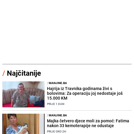
/
Najčitanije
/
MANJINE.BA
Hajrija iz Travnika godinama živi s
bolovima: Za operaciju joj nedostaje još
15.000 KM
PRIJE 1 DAN
/
MANJINE.BA
Majka četvero djece moli za pomoć: Fatima
nakon 33 kemoterapije ne odustaje
PRIJE OKO 2H