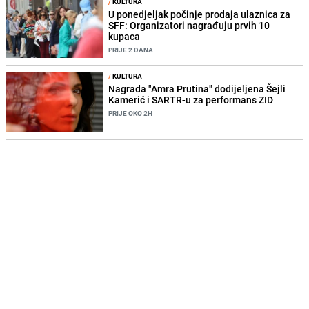
/
KULTURA
U ponedjeljak počinje prodaja ulaznica za
SFF: Organizatori nagrađuju prvih 10
kupaca
PRIJE 2 DANA
/
KULTURA
Nagrada "Amra Prutina" dodijeljena Šejli
Kamerić i SARTR-u za performans ZID
PRIJE OKO 2H