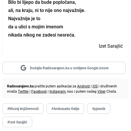
Bilo bi lijepo da bude popločana,
ali, na kraju, ni to nije ono najvažnije.
Najvažnije je to
da u ulici s mojim imenom
nikada nikog ne zadesi nesreća.
Izet Sarajlić
Dodajte Radiosarajevo.ba u omiljene Google izvore
Radiosarajevo.ba
pratite putem aplikacije za
Android
|
iOS
i društvenih
mreža
Twitter
|
Facebook
|
Instagram
, kao i putem našeg
Viber
Chata.
#Muzej književnosti
#Ambasada Italije
#pjesnik
#Izet Sarajlić