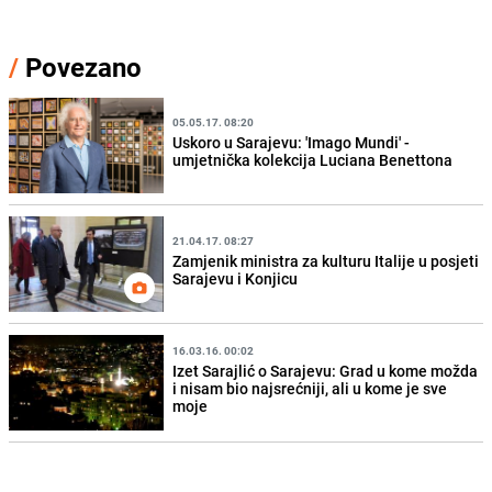
/
Povezano
05.05.17. 08:20
Uskoro u Sarajevu: 'Imago Mundi' -
umjetnička kolekcija Luciana Benettona
21.04.17. 08:27
Zamjenik ministra za kulturu Italije u posjeti
Sarajevu i Konjicu
16.03.16. 00:02
Izet Sarajlić o Sarajevu: Grad u kome možda
i nisam bio najsrećniji, ali u kome je sve
moje