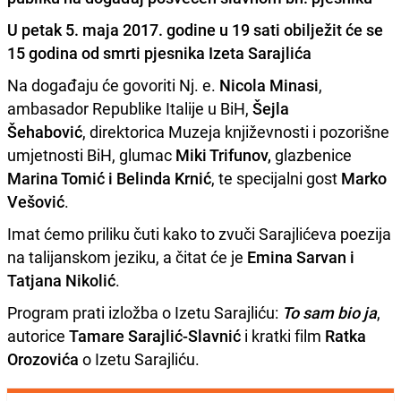
U petak 5. maja 2017. godine u 19 sati obilježit će se
15 godina od smrti pjesnika Izeta Sarajlića
Na događaju će govoriti Nj. e.
Nicola Minasi
,
ambasador Republike Italije u BiH,
Šejla
Šehabović
, direktorica Muzeja književnosti i pozorišne
umjetnosti BiH, glumac
Miki Trifunov,
glazbenice
Marina Tomić i Belinda Krnić
, te specijalni gost
Marko
Vešović
.
Imat ćemo priliku čuti kako to zvuči Sarajlićeva poezija
na talijanskom jeziku, a čitat će je
Emina Sarvan i
Tatjana Nikolić
.
Program prati izložba o Izetu Sarajliću:
To sam bio ja
,
autorice
Tamare Sarajlić-Slavnić
i kratki film
Ratka
Orozovića
o Izetu Sarajliću.