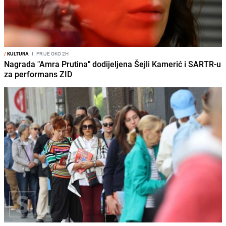
/
KULTURA
I
PRIJE OKO 2H
Nagrada "Amra Prutina" dodijeljena Šejli Kamerić i SARTR-u
za performans ZID