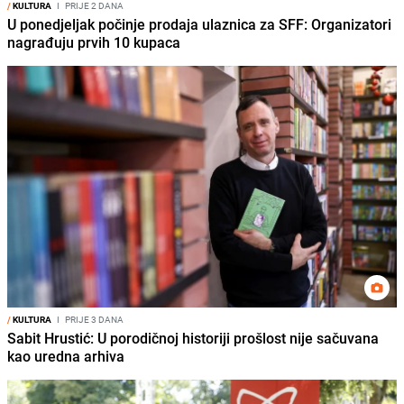
/
KULTURA
I
PRIJE 2 DANA
U ponedjeljak počinje prodaja ulaznica za SFF: Organizatori
nagrađuju prvih 10 kupaca
/
KULTURA
I
PRIJE 3 DANA
Sabit Hrustić: U porodičnoj historiji prošlost nije sačuvana
kao uredna arhiva