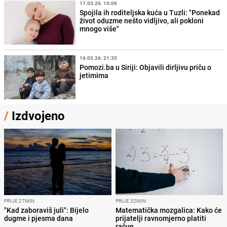
17.03.26. 10:06
Spojila ih roditeljska kuća u Tuzli: "Ponekad
život oduzme nešto vidljivo, ali pokloni
mnogo više"
16.03.26. 21:35
Pomozi.ba u Siriji: Objavili dirljivu priču o
jetimima
/
Izdvojeno
PRIJE 27MIN
PRIJE 32MIN
"Kad zaboraviš juli": Bijelo
Matematička mozgalica: Kako će
dugme i pjesma dana
prijatelji ravnomjerno platiti
račun