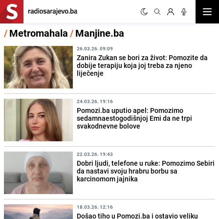
Otvor
/
Metromahala
/
Manjine.ba
26.03.26. 09:09
Zanira Zukan se bori za život: Pomozite da
dobije terapiju koja joj treba za njeno
liječenje
24.03.26. 19:16
Pomozi.ba uputio apel: Pomozimo
sedamnaestogodišnjoj Emi da ne trpi
svakodnevne bolove
22.03.26. 19:43
Dobri ljudi, telefone u ruke: Pomozimo Sebiri
da nastavi svoju hrabru borbu sa
karcinomom jajnika
18.03.26. 12:16
Došao tiho u Pomozi.ba i ostavio veliku