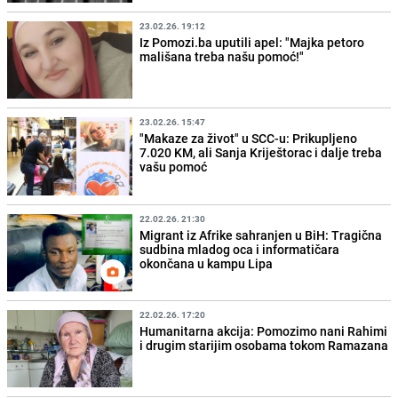
23.02.26. 19:12
Iz Pomozi.ba uputili apel: "Majka petoro
mališana treba našu pomoć!"
23.02.26. 15:47
"Makaze za život" u SCC-u: Prikupljeno
7.020 KM, ali Sanja Kriještorac i dalje treba
vašu pomoć
22.02.26. 21:30
Migrant iz Afrike sahranjen u BiH: Tragična
sudbina mladog oca i informatičara
okončana u kampu Lipa
22.02.26. 17:20
Humanitarna akcija: Pomozimo nani Rahimi
i drugim starijim osobama tokom Ramazana