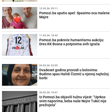
12.03.26. 09:11
Pomozi.ba uputio apel: Spasimo oca malene
Majre
11.03.26. 18:42
Pomozi.ba pokreće humanitarnu aukciju:
Dres KK Bosna s potpisima svih igrača
04.03.26. 22:05
Dvadeset godina provodi u bolovima:
Budimo spas Halidi Čizmić u njenoj najtežoj
borbi
26.02.26. 16:41
Iz Pomozi.ba objavili tužnu vijest: "Uprkos
svim naporima, beba naše Nejre Tukić nije
preživjela"