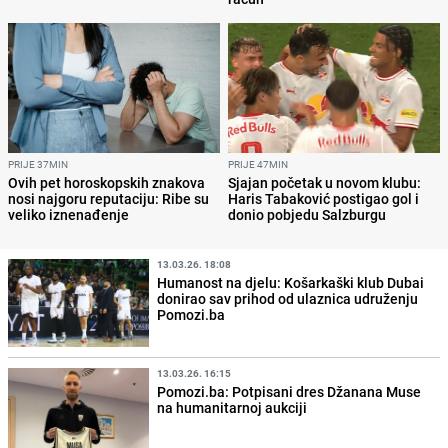
PRIJE 37MIN
PRIJE 47MIN
Ovih pet horoskopskih znakova
Sjajan početak u novom klubu:
nosi najgoru reputaciju: Ribe su
Haris Tabaković postigao gol i
veliko iznenađenje
donio pobjedu Salzburgu
13.03.26. 18:08
Humanost na djelu: Košarkaški klub Dubai
donirao sav prihod od ulaznica udruženju
Pomozi.ba
13.03.26. 16:15
Pomozi.ba: Potpisani dres Džanana Muse
na humanitarnoj aukciji