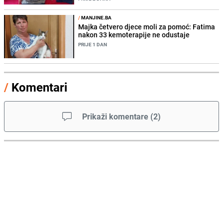
/
MANJINE.BA
Majka četvero djece moli za pomoć: Fatima
nakon 33 kemoterapije ne odustaje
PRIJE 1 DAN
/
Komentari
Prikaži komentare
(
2
)