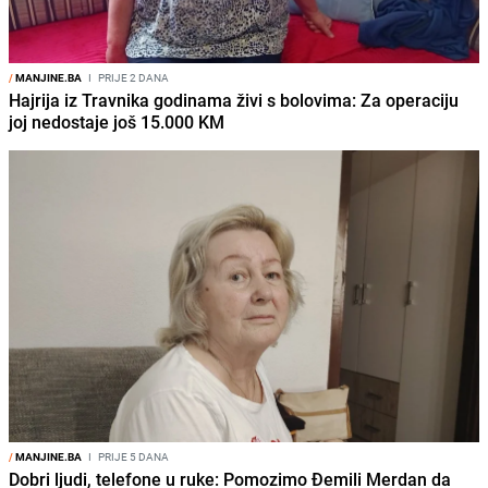
/
MANJINE.BA
I
PRIJE 2 DANA
Hajrija iz Travnika godinama živi s bolovima: Za operaciju
joj nedostaje još 15.000 KM
/
MANJINE.BA
I
PRIJE 5 DANA
Dobri ljudi, telefone u ruke: Pomozimo Đemili Merdan da