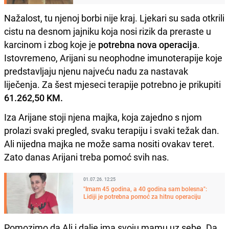
Nažalost, tu njenoj borbi nije kraj. Ljekari su sada otkrili
cistu na desnom jajniku koja nosi rizik da preraste u
karcinom i zbog koje je
potrebna nova operacija
.
Istovremeno, Arijani su neophodne imunoterapije koje
predstavljaju njenu najveću nadu za nastavak
liječenja. Za šest mjeseci terapije potrebno je prikupiti
61.262,50 KM.
Iza Arijane stoji njena majka, koja zajedno s njom
prolazi svaki pregled, svaku terapiju i svaki težak dan.
Ali nijedna majka ne može sama nositi ovakav teret.
Zato danas Arijani treba pomoć svih nas.
01.07.26. 12:25
"Imam 45 godina, a 40 godina sam bolesna":
Lidiji je potrebna pomoć za hitnu operaciju
Pomozimo da Ali i dalje ima svoju mamu uz sebe. Da