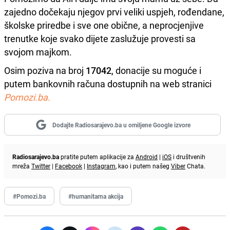
zajedno dočekaju njegov prvi veliki uspjeh, rođendane,
školske priredbe i sve one obične, a neprocjenjive
trenutke koje svako dijete zaslužuje provesti sa
svojom majkom.
Osim poziva na broj
17042
, donacije su moguće i
putem bankovnih računa dostupnih na web stranici
Pomozi.ba.
Dodajte Radiosarajevo.ba u omiljene Google izvore
Radiosarajevo.ba
pratite putem aplikacije za
Android
|
iOS
i društvenih
mreža
Twitter
|
Facebook
|
Instagram
, kao i putem našeg
Viber
Chata.
#Pomozi.ba
#humanitarna akcija