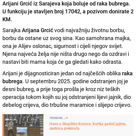
Arijani Grcić iz Sarajeva koja boluje od raka bubrega.
U funkciju je stavljen broj 17042, a pozivom donirate 2
KM.
Sarajka
Arijana Grcić
vodi najvažniju životnu borbu,
borbu da ostane uz svog sina. Kao samohrana majka,
ona je Alijev oslonac, sigurnost i cijeli njegov svijet.
Njena najveća želja nije ništa drugo nego da ozdravi i
nastavi biti mama koja će ga gledati kako odrasta.
Arijani je dijagnosticiran jedan od najčešćih oblika
raka
bubrega
. U septembru 2025. godine odstranjen joj je
desni bubreg, a prije toga prošla je kroz niz teških
operacija tokom kojih su joj odstranjeni lijevi jajnik, dio
debelog crijeva, dio trbušne maramice i slijepo crijevo.
TRENDING
Haos u Skupštini Kosova: Kurtija gađali jajima,
sjednica prekinuta