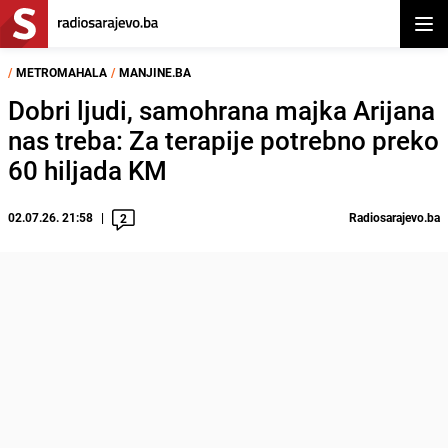
Otvor
/
METROMAHALA
/
MANJINE.BA
Dobri ljudi, samohrana majka Arijana
nas treba: Za terapije potrebno preko
60 hiljada KM
02.07.26. 21:58
Radiosarajevo.ba
2