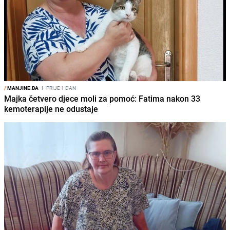
/
MANJINE.BA
I
PRIJE 1 DAN
Majka četvero djece moli za pomoć: Fatima nakon 33
kemoterapije ne odustaje