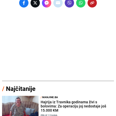
/
Najčitanije
/
MANJINE.BA
Hajrija iz Travnika godinama živi s
bolovima: Za operaciju joj nedostaje još
15.000 KM
PRIJE 2 DANA