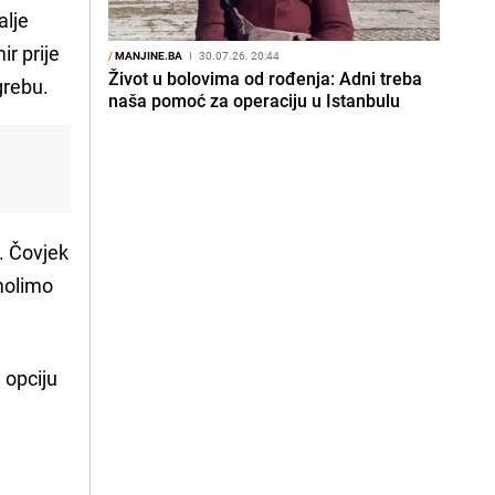
alje
r prije
/
MANJINE.BA
I
30.07.26. 20:44
Život u bolovima od rođenja: Adni treba
grebu.
naša pomoć za operaciju u Istanbulu
. Čovjek
molimo
 opciju