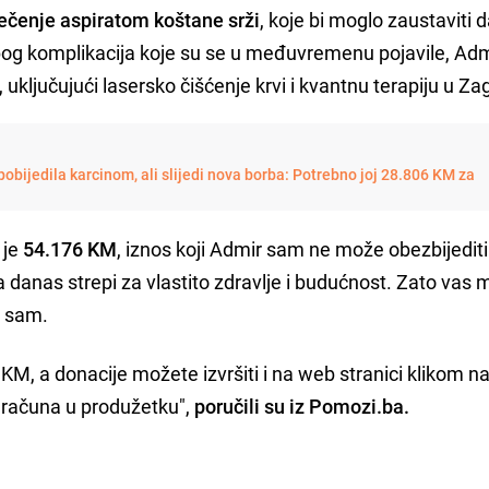
iječenje aspiratom koštane srži
, koje bi moglo zaustaviti d
og komplikacija koje su se u međuvremenu pojavile, Admi
ključujući lasersko čišćenje krvi i kvantnu terapiju u Za
obijedila karcinom, ali slijedi nova borba: Potrebno joj 28.806 KM za
 je
54.176 KM
, iznos koji Admir sam ne može obezbijediti
danas strepi za vlastito zdravlje i budućnost. Zato vas 
i sam.
M, a donacije možete izvršiti i na web stranici klikom na
h računa u produžetku",
poručili su iz Pomozi.ba.