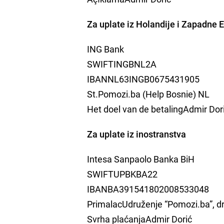
Za uplate iz Holandije i Zapadne 
ING Bank
SWIFTINGBNL2A
IBANNL63INGB0675431905
St.Pomozi.ba (Help Bosnie) NL
Het doel van de betalingAdmir Dor
Za uplate iz inostranstva
Intesa Sanpaolo Banka BiH
SWIFTUPBKBA22
IBANBA391541802008533048
PrimalacUdruženje “Pomozi.ba”, dr
Svrha plaćanjaAdmir Dorić