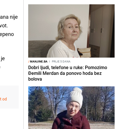
ana nije
vot.
stepeno
 je
/
MANJINE.BA
I
PRIJE 5 DANA
e
Dobri ljudi, telefone u ruke: Pomozimo
Đemili Merdan da ponovo hoda bez
bolova
t od