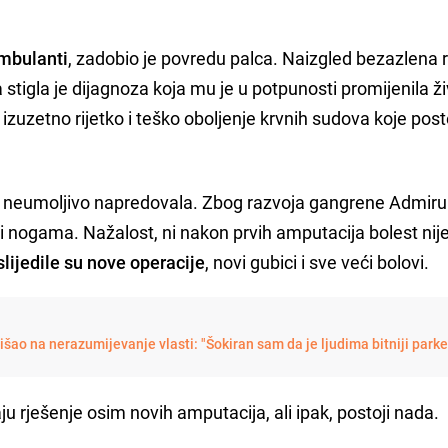
ambulanti
, zadobio je povredu palca. Naizgled bezazlena r
 stigla je dijagnoza koja mu je u potpunosti promijenila ži
 izuzetno rijetko i teško oboljenje krvnih sudova koje po
.
na neumoljivo napredovala. Zbog razvoja gangrene Admiru
i nogama. Nažalost, ni nakon prvih amputacija bolest nij
lijedile su nove operacije
, novi gubici i sve veći bolovi.
šao na nerazumijevanje vlasti: "Šokiran sam da je ljudima bitniji parke
u rješenje osim novih amputacija, ali ipak, postoji nada.