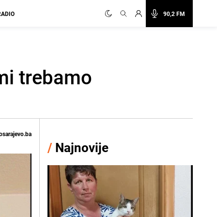
RADIO
90,2 FM
mi trebamo
osarajevo.ba
/
Najnovije