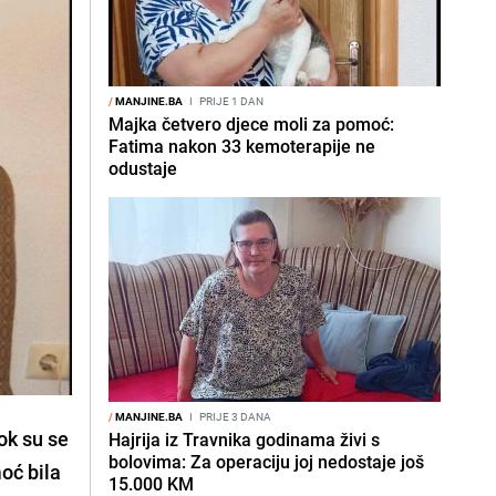
/
MANJINE.BA
I
PRIJE 1 DAN
Majka četvero djece moli za pomoć:
Fatima nakon 33 kemoterapije ne
odustaje
/
MANJINE.BA
I
PRIJE 3 DANA
ok su se
Hajrija iz Travnika godinama živi s
bolovima: Za operaciju joj nedostaje još
moć bila
15.000 KM