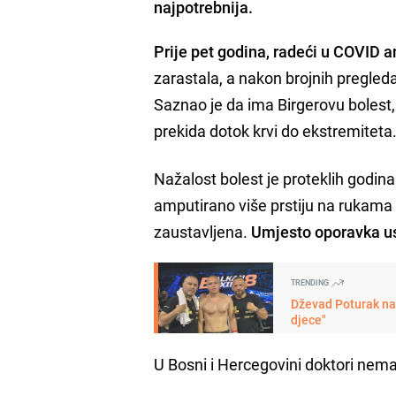
najpotrebnija.
Prije pet godina, radeći u COVID 
zarastala, a nakon brojnih pregleda
Saznao je da ima Birgerovu bolest,
prekida dotok krvi do ekstremiteta
Nažalost bolest je proteklih godi
amputirano više prstiju na rukama 
zaustavljena.
Umjesto oporavka us
TRENDING
Dževad Poturak nai
djece"
U Bosni i Hercegovini doktori nemaj