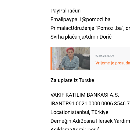
PayPal račun
Emailpaypal1@pomozi.ba
PrimalacUdruženje “Pomozi.ba”, dr
Svrha plaćanjaAdmir Dorić
22.06.26. 09:29
Vrijeme je presudn
Za uplate iz Turske
VAKIF KATILIM BANKASI A.S.
IBANTR91 0021 0000 0006 3546 
Locationİstanbul, Türkiye
Derneğin AdıBosna Hersek Yardı
AçıklamaAdmir Dorić