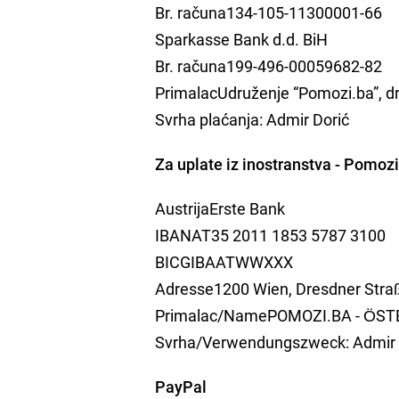
Br. računa134-105-11300001-66
Sparkasse Bank d.d. BiH
Br. računa199-496-00059682-82
PrimalacUdruženje “Pomozi.ba”, dr
Svrha plaćanja: Admir Dorić
Za uplate iz inostranstva - Pomoz
AustrijaErste Bank
IBANAT35 2011 1853 5787 3100
BICGIBAATWWXXX
Adresse1200 Wien, Dresdner Straß
Primalac/NamePOMOZI.BA - ÖSTER
Svrha/Verwendungszweck: Admir 
PayPal