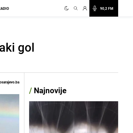
RADIO
90,2 FM
aki gol
osarajevo.ba
/
Najnovije