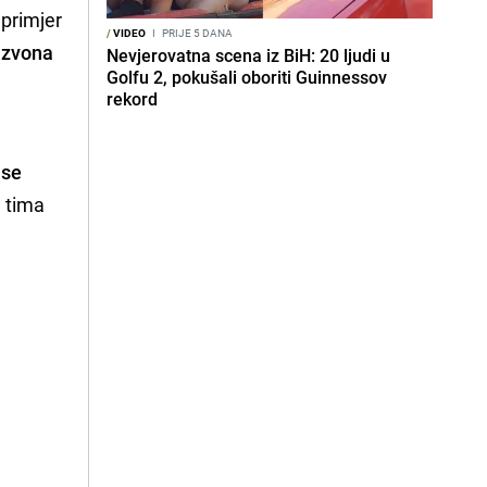
 primjer
/
VIDEO
I
PRIJE 5 DANA
 zvona
Nevjerovatna scena iz BiH: 20 ljudi u
Golfu 2, pokušali oboriti Guinnessov
rekord
 se
 tima