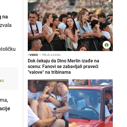
g na
azvala
toličku
/
VIDEO
I
PRIJE 4 DANA
Dok čekaju da Dino Merlin izađe na
scenu: Fanovi se zabavljali praveći
"valove" na tribinama
bez
ama,
acije