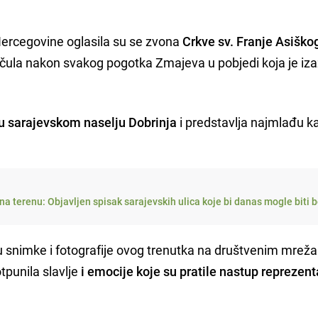
Hercegovine oglasila su se zvona
Crkve sv. Franje Asiško
 čula nakon svakog pogotka Zmajeva u pobjedi koja je iz
u sarajevskom naselju Dobrinja
i predstavlja najmlađu ka
a terenu: Objavljen spisak sarajevskih ulica koje bi danas mogle biti 
i su snimke i fotografije ovog trenutka na društvenim mrež
tpunila slavlje
i emocije koje su pratile nastup reprezent