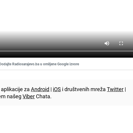
Dodajte Radiosarajevo.ba u omiljene Google izvore
aplikacije za
Android
|
iOS
i društvenih mreža
Twitter
|
utem našeg
Viber
Chata.