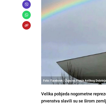
Foto: Facebook / Župa sv. Franje Asiškog Dobrinj
Velika pobjeda nogometne repreze
prvenstva slavili su se širom zeml