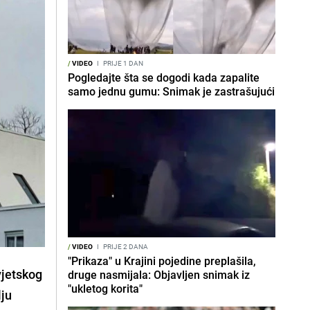
/
VIDEO
I
PRIJE 1 DAN
Pogledajte šta se dogodi kada zapalite
samo jednu gumu: Snimak je zastrašujući
/
VIDEO
I
PRIJE 2 DANA
"Prikaza" u Krajini pojedine preplašila,
vjetskog
druge nasmijala: Objavljen snimak iz
"ukletog korita"
lju