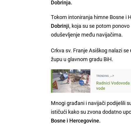
Dobrinja.
Tokom intoniranja himne Bosne i 
Dobrinji
, koja su se potom ponovo
oduševljenje među navijačima.
Crkva sv. Franje Asiškog nalazi se
župu u glavnom gradu BiH.
TRENDING
Radnici Vodovoda n
vode
Mnogi građani i navijači podijelil
ističući kako su zvona dodatno upo
Bosne i Hercegovine.