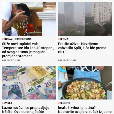
/
BOSNA I HERCEGOVINA
/
REGIJA
Stiže novi toplotni val:
Pratite uživo | Nevrijeme
Temperature idu i do 40 stepeni,
zahvatilo Split, kiša ide prema
od ovog datuma je moguća
BiH
promjena vremena
PRIJE OKO 16H
PRIJE OKO 16H
/
SVIJET
/
RECEPTI
Lažne novčanice preplavljuju
Imate tikvice i piletinu?
tržište: Ove eure najčešće
Napravite ovaj brzi ručak iz jedne