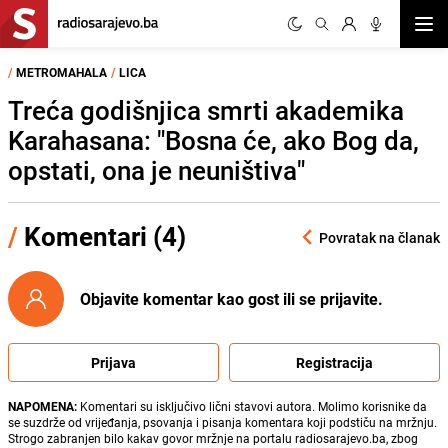
Otvor
/
METROMAHALA
/
LICA
Treća godišnjica smrti akademika
Karahasana: "Bosna će, ako Bog da,
opstati, ona je neuništiva"
/
Komentari (4)
Povratak na članak
Objavite komentar kao gost ili se prijavite.
Prijava
Registracija
NAPOMENA:
Komentari su isključivo lični stavovi autora. Molimo korisnike da
se suzdrže od vrijeđanja, psovanja i pisanja komentara koji podstiču na mržnju.
Strogo zabranjen bilo kakav govor mržnje na portalu radiosarajevo.ba, zbog