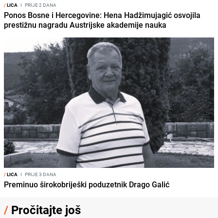
/
LICA
I
PRIJE 2 DANA
Ponos Bosne i Hercegovine: Hena Hadžimujagić osvojila
prestižnu nagradu Austrijske akademije nauka
/
LICA
I
PRIJE 3 DANA
Preminuo širokobriješki poduzetnik Drago Galić
/
Pročitajte još