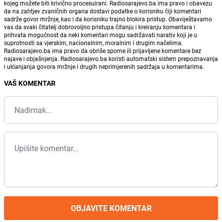
kojeg možete biti krivično procesuirani. Radiosarajevo.ba ima pravo i obavezu
da na zahtjev zvaničnih organa dostavi podatke o korisniku čiji komentari
sadrže govor mržnje, kao i da korisniku trajno blokira pristup. Obaviještavamo
vas da svaki čitatelj dobrovoljno pristupa čitanju i kreiranju komentara i
prihvata mogućnost da neki komentari mogu sadržavati narativ koji je u
suprotnosti sa vjerskim, nacionalnim, moralnim i drugim načelima.
Radiosarajevo.ba ima pravo da obriše sporne ili prijavljene komentare bez
najave i objašnjenja. Radiosarajevo.ba koristi automatski sistem prepoznavanja
i uklanjanja govora mržnje i drugih neprimjerenih sadržaja u komentarima.
VAŠ KOMENTAR
OBJAVITE KOMENTAR