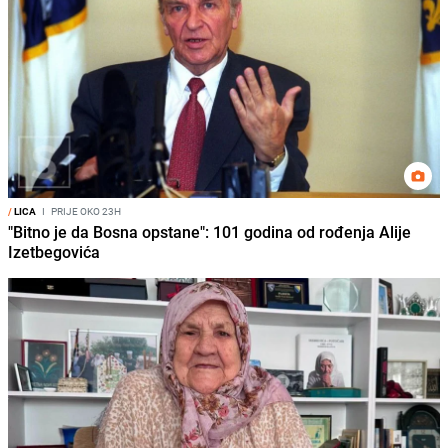
/
LICA
I
PRIJE OKO 23H
"Bitno je da Bosna opstane": 101 godina od rođenja Alije
Izetbegovića