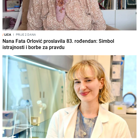
/
LICA
I
PRIJE 2 DANA
Nana Fata Orlović proslavila 83. rođendan: Simbol
istrajnosti i borbe za pravdu