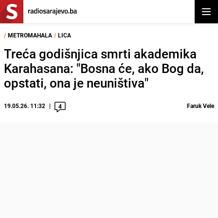
Otvor
/
METROMAHALA
/
LICA
Treća godišnjica smrti akademika
Karahasana: "Bosna će, ako Bog da,
opstati, ona je neuništiva"
19.05.26. 11:32
Faruk Vele
4