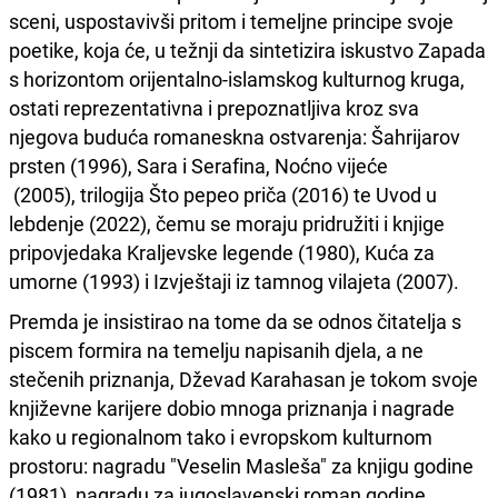
sceni, uspostavivši pritom i temeljne principe svoje
poetike, koja će, u težnji da sintetizira iskustvo Zapada
s horizontom orijentalno-islamskog kulturnog kruga,
ostati reprezentativna i prepoznatljiva kroz sva
njegova buduća romaneskna ostvarenja: Šahrijarov
prsten (1996), Sara i Serafina, Noćno vijeće
(2005), trilogija Što pepeo priča (2016) te Uvod u
lebdenje (2022), čemu se moraju pridružiti i knjige
pripovjedaka Kraljevske legende (1980), Kuća za
umorne (1993) i Izvještaji iz tamnog vilajeta (2007).
Premda je insistirao na tome da se odnos čitatelja s
piscem formira na temelju napisanih djela, a ne
stečenih priznanja, Dževad Karahasan je tokom svoje
književne karijere dobio mnoga priznanja i nagrade
kako u regionalnom tako i evropskom kulturnom
prostoru: nagradu "Veselin Masleša" za knjigu godine
(1981), nagradu za jugoslavenski roman godine