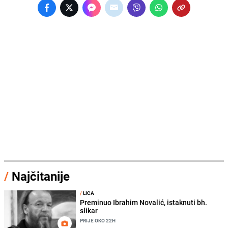
/
Najčitanije
/
LICA
Preminuo Ibrahim Novalić, istaknuti bh.
slikar
PRIJE OKO 22H