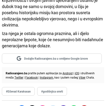
književnošću i svojim javnim djelovanjem ostavio je
dubok trag ne samo u svojoj domovini, u čiju je
posebnu historijsku misiju kao prostora susreta
civilizacija nepokolebljivo vjerovao, nego i u evropskim
okvirima.
Iza njega je ostala ogromna praznina, ali i djelo
neprolazne ljepote, koje će nesumnjivo biti nadahnuće
generacijama koje dolaze.
Dodajte Radiosarajevo.ba u omiljene Google izvore
Radiosarajevo.ba
pratite putem aplikacije za
Android
|
iOS
i društvenih
mreža
Twitter
|
Facebook
|
Instagram
, kao i putem našeg
Viber
Chata.
#Dževad Karahasan
#godišnjica smrti