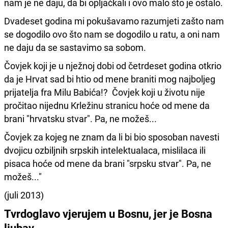
nam je ne daju, da bi opljačkali i ovo malo što je ostalo.
Dvadeset godina mi pokušavamo razumjeti zašto nam
se dogodilo ovo što nam se dogodilo u ratu, a oni nam
ne daju da se sastavimo sa sobom.
Čovjek koji je u nježnoj dobi od četrdeset godina otkrio
da je Hrvat sad bi htio od mene braniti mog najboljeg
prijatelja fra Milu Babića!? Čovjek koji u životu nije
pročitao nijednu Krležinu stranicu hoće od mene da
brani "hrvatsku stvar". Pa, ne možeš...
Čovjek za kojeg ne znam da li bi bio sposoban navesti
dvojicu ozbiljnih srpskih intelektualaca, mislilaca ili
pisaca hoće od mene da brani "srpsku stvar". Pa, ne
možeš..."
(juli 2013)
Tvrdoglavo vjerujem u Bosnu, jer je Bosna
ljubav