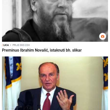
/
LICA
I
PRIJE OKO 22H
Preminuo Ibrahim Novalić, istaknuti bh. slikar