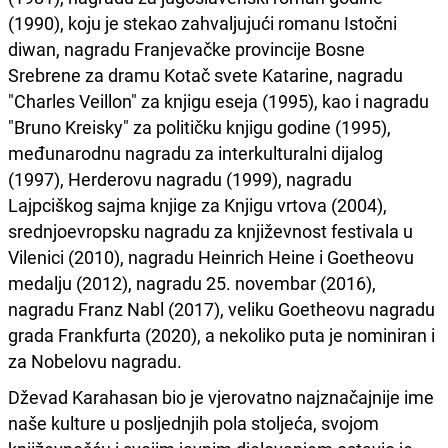
(1990), koju je stekao zahvaljujući romanu Istočni
diwan, nagradu Franjevačke provincije Bosne
Srebrene za dramu Kotač svete Katarine, nagradu
"Charles Veillon" za knjigu eseja (1995), kao i nagradu
"Bruno Kreisky" za političku knjigu godine (1995),
međunarodnu nagradu za interkulturalni dijalog
(1997), Herderovu nagradu (1999), nagradu
Lajpciškog sajma knjige za Knjigu vrtova (2004),
srednjoevropsku nagradu za književnost festivala u
Vilenici (2010), nagradu Heinrich Heine i Goetheovu
medalju (2012), nagradu 25. novembar (2016),
nagradu Franz Nabl (2017), veliku Goetheovu nagradu
grada Frankfurta (2020), a nekoliko puta je nominiran i
za Nobelovu nagradu.
Dževad Karahasan bio je vjerovatno najznačajnije ime
naše kulture u posljednjih pola stoljeća, svojom