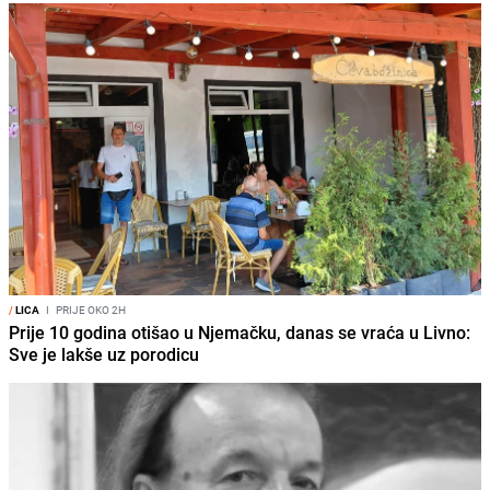
/
LICA
I
PRIJE OKO 2H
Prije 10 godina otišao u Njemačku, danas se vraća u Livno:
Sve je lakše uz porodicu