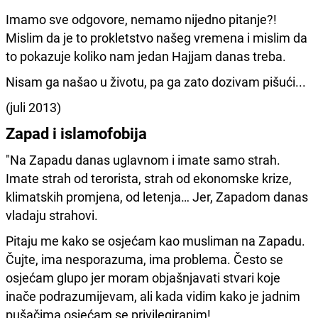
Imamo sve odgovore, nemamo nijedno pitanje?!
Mislim da je to prokletstvo našeg vremena i mislim da
to pokazuje koliko nam jedan Hajjam danas treba.
Nisam ga našao u životu, pa ga zato dozivam pišući...
(juli 2013)
Zapad i islamofobija
"Na Zapadu danas uglavnom i imate samo strah.
Imate strah od terorista, strah od ekonomske krize,
klimatskih promjena, od letenja… Jer, Zapadom danas
vladaju strahovi.
Pitaju me kako se osjećam kao musliman na Zapadu.
Čujte, ima nesporazuma, ima problema. Često se
osjećam glupo jer moram objašnjavati stvari koje
inače podrazumijevam, ali kada vidim kako je jadnim
pušačima osjećam se privilegiranim!