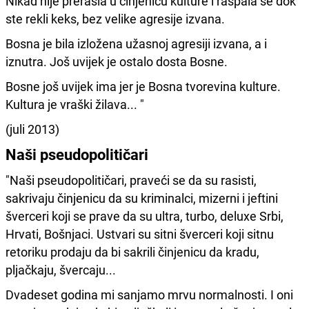
Nikad nije prerasla u činjenicu kulture i raspala se dok
ste rekli keks, bez velike agresije izvana.
Bosna je bila izložena užasnoj agresiji izvana, a i
iznutra. Još uvijek je ostalo dosta Bosne.
Bosne još uvijek ima jer je Bosna tvorevina kulture.
Kultura je vraški žilava... "
(juli 2013)
Naši pseudopolitičari
"Naši pseudopolitičari, praveći se da su rasisti,
sakrivaju činjenicu da su kriminalci, mizerni i jeftini
šverceri koji se prave da su ultra, turbo, deluxe Srbi,
Hrvati, Bošnjaci. Ustvari su sitni šverceri koji sitnu
retoriku prodaju da bi sakrili činjenicu da kradu,
pljačkaju, švercaju...
Dvadeset godina mi sanjamo mrvu normalnosti. I oni