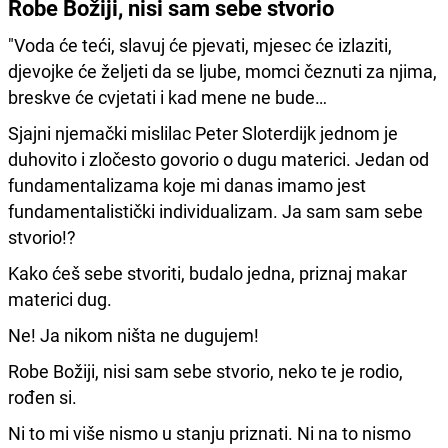
Robe Božiji, nisi sam sebe stvorio
"Voda će teći, slavuj će pjevati, mjesec će izlaziti,
djevojke će željeti da se ljube, momci čeznuti za njima,
breskve će cvjetati i kad mene ne bude…
Sjajni njemački mislilac Peter Sloterdijk jednom je
duhovito i zločesto govorio o dugu materici. Jedan od
fundamentalizama koje mi danas imamo jest
fundamentalistički individualizam. Ja sam sam sebe
stvorio!?
Kako ćeš sebe stvoriti, budalo jedna, priznaj makar
materici dug.
Ne! Ja nikom ništa ne dugujem!
Robe Božiji, nisi sam sebe stvorio, neko te je rodio,
rođen si.
Ni to mi više nismo u stanju priznati. Ni na to nismo