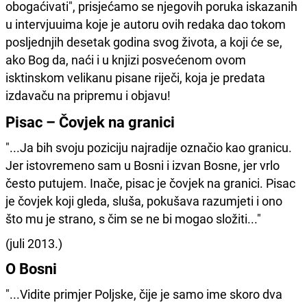
obogaćivati", prisjećamo se njegovih poruka iskazanih
u intervjuuima koje je autoru ovih redaka dao tokom
posljednjih desetak godina svog života, a koji će se,
ako Bog da, naći i u knjizi posvećenom ovom
isktinskom velikanu pisane riječi, koja je predata
izdavaču na pripremu i objavu!
Pisac – Čovjek na granici
"...Ja bih svoju poziciju najradije označio kao granicu.
Jer istovremeno sam u Bosni i izvan Bosne, jer vrlo
često putujem. Inače, pisac je čovjek na granici. Pisac
je čovjek koji gleda, sluša, pokušava razumjeti i ono
što mu je strano, s čim se ne bi mogao složiti..."
(juli 2013.)
O Bosni
"...Vidite primjer Poljske, čije je samo ime skoro dva