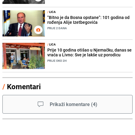
/
LICA
"Bitno je da Bosna opstane": 101 godina od
rođenja Alije Izetbegovića
PRIJE 2 DANA
/
LICA
Prije 10 godina otišao u Njemačku, danas se
vraća u Livno: Sve je lakše uz porodicu
PRIJE OKO 2H
/
Komentari
Prikaži komentare
(
4
)