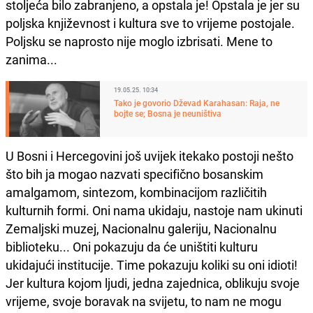
stoljeća bilo zabranjeno, a opstala je! Opstala je jer su
poljska književnost i kultura sve to vrijeme postojale.
Poljsku se naprosto nije moglo izbrisati. Mene to
zanima...
19.05.25. 10:34
Tako je govorio Dževad Karahasan: Raja, ne
bojte se; Bosna je neuništiva
U Bosni i Hercegovini još uvijek itekako postoji nešto
što bih ja mogao nazvati specifično bosanskim
amalgamom, sintezom, kombinacijom različitih
kulturnih formi. Oni nama ukidaju, nastoje nam ukinuti
Zemaljski muzej, Nacionalnu galeriju, Nacionalnu
biblioteku... Oni pokazuju da će uništiti kulturu
ukidajući institucije. Time pokazuju koliki su oni idioti!
Jer kultura kojom ljudi, jedna zajednica, oblikuju svoje
vrijeme, svoje boravak na svijetu, to nam ne mogu