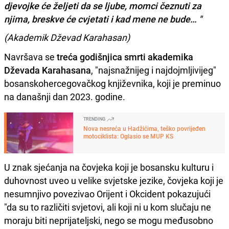
djevojke će željeti da se ljube, momci čeznuti za
njima, breskve će cvjetati i kad mene ne bude… "
(Akademik Dževad Karahasan)
Navršava se
treća godišnjica smrti akademika
Dževada Karahasana
, "najsnažnijeg i najdojmljivijeg"
bosanskohercegovačkog književnika, koji je preminuo
na današnji dan 2023. godine.
TRENDING
Nova nesreća u Hadžićima, teško povrijeđen
motociklista: Oglasio se MUP KS
U znak sjećanja na čovjeka koji je bosansku kulturu i
duhovnost uveo u velike svjetske jezike, čovjeka koji je
nesumnjivo povezivao Orijent i Okcident pokazujući
"da su to različiti svjetovi, ali koji ni u kom slučaju ne
moraju biti neprijateljski, nego se mogu međusobno