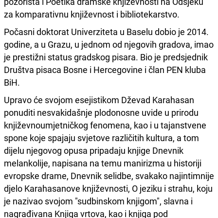
pozorišta i Poetika dramske književnosti na Odsjeku
za komparativnu književnost i bibliotekarstvo.
Počasni doktorat Univerziteta u Baselu dobio je 2014.
godine, a u Grazu, u jednom od njegovih gradova, imao
je prestižni status gradskog pisara. Bio je predsjednik
Društva pisaca Bosne i Hercegovine i član PEN kluba
BiH.
Upravo će svojom esejistikom Dževad Karahasan
ponuditi nesvakidašnje plodonosne uvide u prirodu
književnoumjetničkog fenomena, kao i u tajanstvene
spone koje spajaju svjetove različitih kultura, a tom
dijelu njegovog opusa pripadaju knjige Dnevnik
melankolije, napisana na temu manirizma u historiji
evropske drame, Dnevnik selidbe, svakako najintimnije
djelo Karahasanove književnosti, O jeziku i strahu, koju
je nazivao svojom "sudbinskom knjigom", slavna i
nagrađivana Knjiga vrtova, kao i knjiga pod