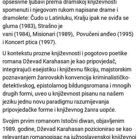
opsesivne ljubavi prema dramskoj književnosti
spomenuti i njegovom rukom napisane drame i
dramolete: Čudo u Latinluku, Kralju ipak ne sviđa se
gluma (1983), Strašno je
vani (1984), Misionari (1989), Povučeni anđeo (1995)
i Koncert ptica (1997).
U kontekstu prozne književnosti i pogotovo poetike
romana Dževad Karahasan je kao pripovjedač,
integrirajući esejistiku i književnu fikciju, majstorskim
poznavanjem žanrovskih konvencija kriminalističko-
detektivskog, epistolarnog bildungsromana i mnogih
drugih formi, uveo u književnost pisanu na našem
jeziku jednu novu paradigmu razumijevanja
pripovjedačke forme i književnog žanra uopće.
Svojim prvim romanom Istočni diwan, objavljenim
1989. godine, Dževad Karahasan pozicionirao se kao
relevantan romanopisac na južnoslavenskoj književnoj