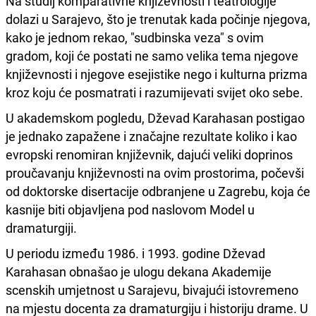
Na studij komparativne književnosti i teatrologije
dolazi u Sarajevo, što je trenutak kada počinje njegova,
kako je jednom rekao, "sudbinska veza" s ovim
gradom, koji će postati ne samo velika tema njegove
književnosti i njegove esejistike nego i kulturna prizma
kroz koju će posmatrati i razumijevati svijet oko sebe.
U akademskom pogledu, Dževad Karahasan postigao
je jednako zapažene i značajne rezultate koliko i kao
evropski renomiran književnik, dajući veliki doprinos
proučavanju književnosti na ovim prostorima, počevši
od doktorske disertacije odbranjene u Zagrebu, koja će
kasnije biti objavljena pod naslovom Model u
dramaturgiji.
U periodu između 1986. i 1993. godine Dževad
Karahasan obnašao je ulogu dekana Akademije
scenskih umjetnost u Sarajevu, bivajući istovremeno
na mjestu docenta za dramaturgiju i historiju drame. U