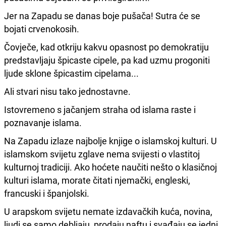
Jer na Zapadu se danas boje pušača! Sutra će se
bojati crvenokosih.
Čovječe, kad otkriju kakvu opasnost po demokratiju
predstavljaju špicaste cipele, pa kad uzmu progoniti
ljude sklone špicastim cipelama...
Ali stvari nisu tako jednostavne.
Istovremeno s jačanjem straha od islama raste i
poznavanje islama.
Na Zapadu izlaze najbolje knjige o islamskoj kulturi. U
islamskom svijetu zglave nema svijesti o vlastitoj
kulturnoj tradiciji. Ako hoćete naučiti nešto o klasičnoj
kulturi islama, morate čitati njemački, engleski,
francuski i španjolski.
U arapskom svijetu nemate izdavačkih kuća, novina,
ljudi se samo debljaju, prodaju naftu i svađaju se jedni