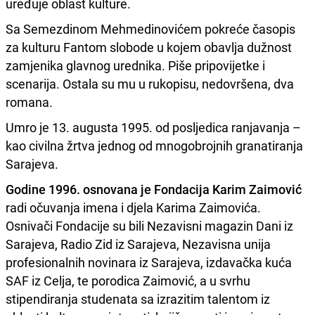
uređuje oblast kulture.
Sa Semezdinom Mehmedinovićem pokreće časopis
za kulturu Fantom slobode u kojem obavlja dužnost
zamjenika glavnog urednika. Piše pripovijetke i
scenarija. Ostala su mu u rukopisu, nedovršena, dva
romana.
Umro je 13. augusta 1995. od posljedica ranjavanja –
kao civilna žrtva jednog od mnogobrojnih granatiranja
Sarajeva.
Godine 1996. osnovana je Fondacija Karim Zaimović
radi očuvanja imena i djela Karima Zaimovića.
Osnivači Fondacije su bili Nezavisni magazin Dani iz
Sarajeva, Radio Zid iz Sarajeva, Nezavisna unija
profesionalnih novinara iz Sarajeva, izdavačka kuća
SAF iz Celja, te porodica Zaimović, a u svrhu
stipendiranja studenata sa izrazitim talentom iz