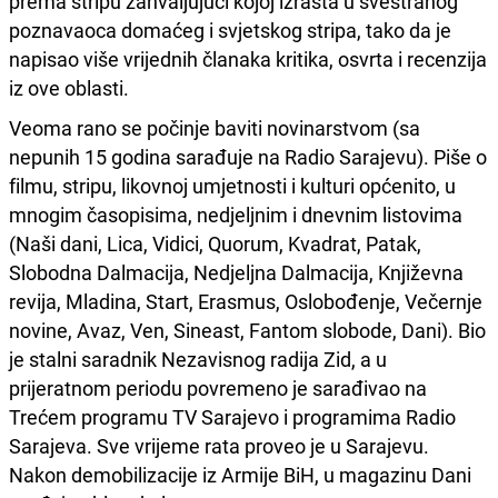
prema stripu zahvaljujući kojoj izrasta u svestranog
poznavaoca domaćeg i svjetskog stripa, tako da je
napisao više vrijednih članaka kritika, osvrta i recenzija
iz ove oblasti.
Veoma rano se počinje baviti novinarstvom (sa
nepunih 15 godina sarađuje na Radio Sarajevu). Piše o
filmu, stripu, likovnoj umjetnosti i kulturi općenito, u
mnogim časopisima, nedjeljnim i dnevnim listovima
(Naši dani, Lica, Vidici, Quorum, Kvadrat, Patak,
Slobodna Dalmacija, Nedjeljna Dalmacija, Književna
revija, Mladina, Start, Erasmus, Oslobođenje, Večernje
novine, Avaz, Ven, Sineast, Fantom slobode, Dani). Bio
je stalni saradnik Nezavisnog radija Zid, a u
prijeratnom periodu povremeno je sarađivao na
Trećem programu TV Sarajevo i programima Radio
Sarajeva. Sve vrijeme rata proveo je u Sarajevu.
Nakon demobilizacije iz Armije BiH, u magazinu Dani