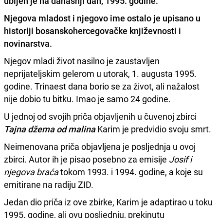
ubijen je na današnji dan, 1995. godine.
Njegova mladost i njegovo ime ostalo je upisano u
historiji bosanskohercegovačke književnosti i
novinarstva.
Njegov mladi život nasilno je zaustavljen
neprijateljskim gelerom u utorak, 1. augusta 1995.
godine. Trinaest dana borio se za život, ali nažalost
nije dobio tu bitku. Imao je samo 24 godine.
U jednoj od svojih priča objavljenih u čuvenoj zbirci
Tajna džema od malina
Karim je predvidio svoju smrt.
Neimenovana priča objavljena je posljednja u ovoj
zbirci. Autor ih je pisao posebno za emisije
Josif i
njegova braća
tokom 1993. i 1994. godine, a koje su
emitirane na radiju ZID.
Jedan dio priča iz ove zbirke, Karim je adaptirao u toku
1995. godine, ali ovu posljednju, prekinutu