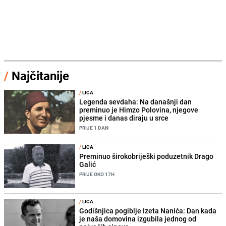
/
Najčitanije
/
LICA
Legenda sevdaha: Na današnji dan
preminuo je Himzo Polovina, njegove
pjesme i danas diraju u srce
PRIJE 1 DAN
/
LICA
Preminuo širokobriješki poduzetnik Drago
Galić
PRIJE OKO 17H
/
LICA
Godišnjica pogiblje Izeta Nanića: Dan kada
je naša domovina izgubila jednog od