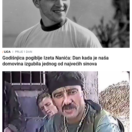
/
LICA
I
PRIJE 1 DAN
Godišnjica pogiblje Izeta Nanića: Dan kada je naša
domovina izgubila jednog od najvećih sinova