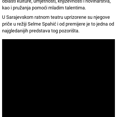
oblasti kulture, umjetnosti, književnosti i novinarstva,
kao i pružanja pomoći mladim talentima.
U Sarajevskom ratnom teatru uprizorene su njegove
priče u režiji Selme Spahić i od premijere je to jedna od
najgledanijih predstava tog pozorišta.