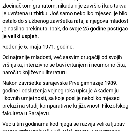
zločinačkom granatom, nikada nije završio i kao takva
je uvrštena u zbirku. Još samo nekoliko mjeseci je bilo
ostalo do službenog završetka rata, a njegova mladost
je nasilno prekinuta. Ipak,
do svoje 25 godine postigao
je veliki uspjeh.
Rođen je 6. maja 1971. godine.
Od najranije mladosti, već sasvim drugačiji od svojih
vršnjaka, intenzivno se bavi crtanjem i neumorno čita,
naročito književnu literaturu.
Nakon završetka sarajevske Prve gimnazije 1989.
godine i odsluženja vojnog roka upisuje Akademiju
likovnih umjetnosti, sa koje poslije nekoliko mjeseci
prelazi na studij komparativne književnosti Filozofskog
fakulteta u Sarajevu.
Već u tim godinama kod njega se razvija velika ljubav