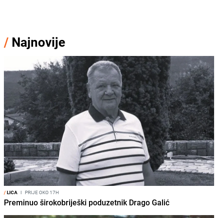
/
Najnovije
/
LICA
I
PRIJE OKO 17H
Preminuo širokobriješki poduzetnik Drago Galić