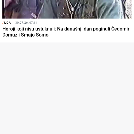
/
LICA
I
30.07.26. 07:11
Heroji koji nisu ustuknuli: Na današnji dan poginuli Čedomir
Domuz i Smajo Somo