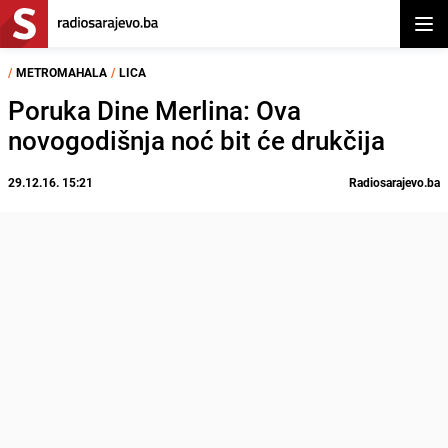
Otvor
/
METROMAHALA
/
LICA
Poruka Dine Merlina: Ova
novogodišnja noć bit će drukčija
29.12.16. 15:21
Radiosarajevo.ba