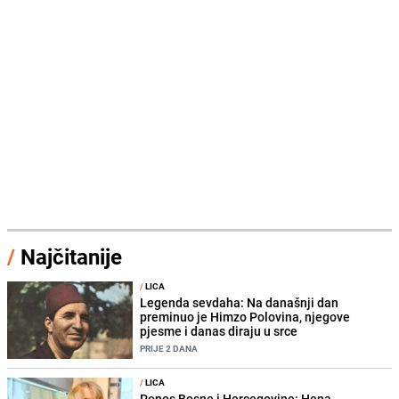
/
Najčitanije
/
LICA
Legenda sevdaha: Na današnji dan
preminuo je Himzo Polovina, njegove
pjesme i danas diraju u srce
PRIJE 2 DANA
/
LICA
Ponos Bosne i Hercegovine: Hena