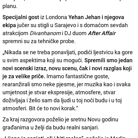
planu.
Specijalni gost
iz Londona
Yehan Jehan i njegova
ekipa
jučer su stigli u Sarajevo i s domaćom sevdah
atrakcijom
Divanhanom
i DJ duom
After Affair
spremni su za tehničke probe.
„Nikada se ne treba ponavljati, podići ljestvicu ka gore
u svim aspektima koji su mogući.
Spremili smo jedan
novi scenski izraz, novu scenu, čak i novi razglas koji
je za velike priče.
Imamo fantastične goste,
rearanžirali smo neke pjesme, jer muzika kao i svaka
umjetnost je stvar ekspresije, atmosfere, stvar
doživljaja i želio sam da ljudi u toj noći budu i u toj
atmosferi. Bit će to novi korak.“
Za kraj razgovora poželio je sretnu Novu godinu
građanima u želji da budu realni sanjari.