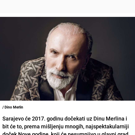
/ Dino Merlin
Sarajevo će 2017. godinu dočekati uz Dinu Merlina i
bit će to, prema mišljenju mnogih, najspektakularniji
doček Nove godine, koji će nesumnjivo u glavni grad