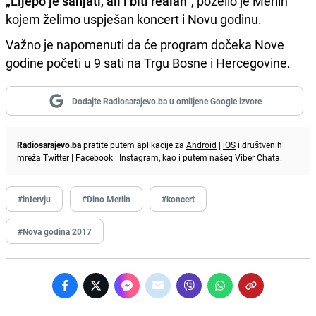
„Lijepo je sanjati, ali i biti realan“,
poželio je Merlin
kojem želimo uspješan koncert i Novu godinu.
Važno je napomenuti da će program dočeka Nove
godine početi u 9 sati na Trgu Bosne i Hercegovine.
Dodajte Radiosarajevo.ba u omiljene Google izvore
Radiosarajevo.ba
pratite putem aplikacije za
Android
|
iOS
i društvenih
mreža
Twitter
|
Facebook
|
Instagram
, kao i putem našeg
Viber
Chata.
#intervju
#Dino Merlin
#koncert
#Nova godina 2017