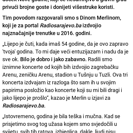
privući brojne goste i donijeti višestruke koristi.
Tim povodom razgovarali smo s Dinom Merlinom,
koji je za portal
Radiosarajevo.ba
izdvojio
najznačajnije trenutke u 2016. godini.
„Lijepo je čuti, kada imaš 54 godine, da je ovo zapravo
'tvoja' godina. To mi daje veći entuzijazam i nadu da je
sve ok.
Bilo je dobro i jako zabavno.
Radili smo
iznimne koncerte od kojih bih izdvojio zagrebačku
Arenu, zeničku Arenu, stadion u Tušnju u Tuzli. Ova tri
koncerta izdvajam iz razloga što sam ih u svojim
papirima posložio kao koncerte koji su mi bili dragi i
jako lijepo je prošlo“, kazao je Merlin u izjavi za
Radiosarajevo.ba.
„Istovremeno, godina je bila teška i mučna. Kad se
prisjetimo svog tog užasa kojem smo svjedočili u
svijetu, svih tih ratova, izbjeglica, dakle, ljudi nisu