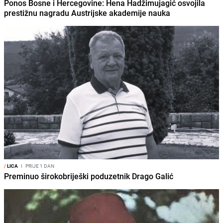
Ponos Bosne i Hercegovine: Hena Hadžimujagić osvojila
prestižnu nagradu Austrijske akademije nauka
/
LICA
I
PRIJE 1 DAN
Preminuo širokobriješki poduzetnik Drago Galić