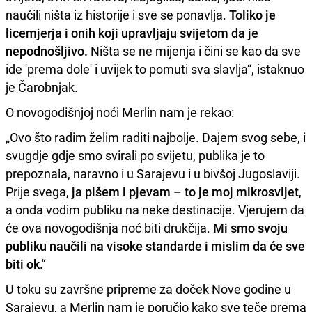
naučili ništa iz historije i sve se ponavlja.
Toliko je
licemjerja i onih koji upravljaju svijetom da je
nepodnošljivo.
Ništa se ne mijenja i čini se kao da sve
ide 'prema dole' i uvijek to pomuti sva slavlja“, istaknuo
je Čarobnjak.
O novogodišnjoj noći Merlin nam je rekao:
„Ovo što radim želim raditi najbolje. Dajem svog sebe, i
svugdje gdje smo svirali po svijetu, publika je to
prepoznala, naravno i u Sarajevu i u bivšoj Jugoslaviji.
Prije svega,
ja pišem i pjevam – to je moj mikrosvijet
,
a onda vodim publiku na neke destinacije. Vjerujem da
će ova novogodišnja noć biti drukčija.
Mi smo svoju
publiku naučili na visoke standarde i mislim da će sve
biti ok.“
U toku su završne pripreme za doček Nove godine u
Sarajevu, a Merlin nam je poručio kako sve teče prema