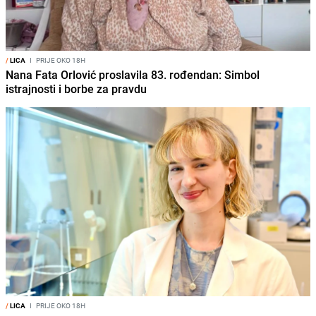
/
LICA
I
PRIJE OKO 18H
Nana Fata Orlović proslavila 83. rođendan: Simbol
istrajnosti i borbe za pravdu
/
LICA
I
PRIJE OKO 18H