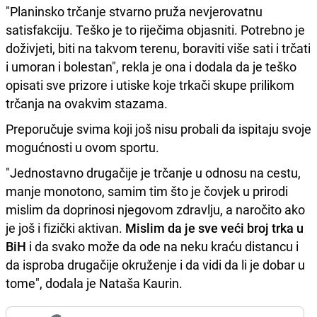
"Planinsko trčanje stvarno pruža nevjerovatnu
satisfakciju. Teško je to riječima objasniti. Potrebno je
doživjeti, biti na takvom terenu, boraviti više sati i trčati
i umoran i bolestan", rekla je ona i dodala da je teško
opisati sve prizore i utiske koje trkači skupe prilikom
trčanja na ovakvim stazama.
Preporučuje svima koji još nisu probali da ispitaju svoje
mogućnosti u ovom sportu.
"Jednostavno drugačije je trčanje u odnosu na cestu,
manje monotono, samim tim što je čovjek u prirodi
mislim da doprinosi njegovom zdravlju, a naročito ako
je još i fizički aktivan.
Mislim da je sve veći broj trka u
BiH
i da svako može da ode na neku kraću distancu i
da isproba drugačije okruženje i da vidi da li je dobar u
tome", dodala je Nataša Kaurin.