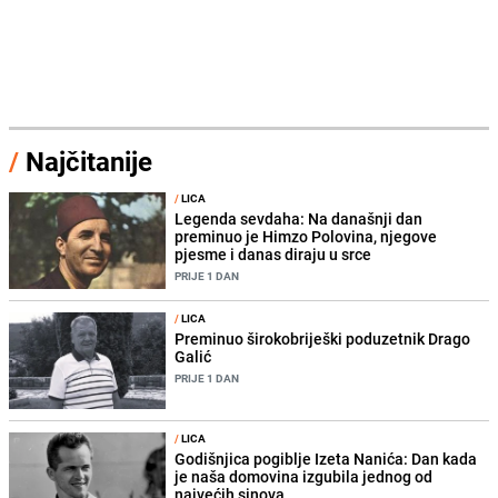
/
Najčitanije
/
LICA
Legenda sevdaha: Na današnji dan
preminuo je Himzo Polovina, njegove
pjesme i danas diraju u srce
PRIJE 1 DAN
/
LICA
Preminuo širokobriješki poduzetnik Drago
Galić
PRIJE 1 DAN
/
LICA
Godišnjica pogiblje Izeta Nanića: Dan kada
je naša domovina izgubila jednog od
najvećih sinova