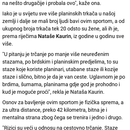
na nešto drugačije i probala ovo", kaže ona.
Iako je u svijetu sve više planinskih trkača u našoj
zemlji i dalje se mali broj ljudi bavi ovim sportom, a od
ukupnog broja trkača tek 20 odsto su žene, ali ih je,
prema riječima
Nataše Kaurin
, iz godine u godinu sve
više.
"U pitanju je trčanje po manje više neuređenim
stazama, po brdskim i planinskim predjelima, to su
staze koje koriste planinari, utabane staze ili kozije
staze i slično, bitno je da je van ceste. Uglavnom je po
brdima, šumama, planinama gdje god je prohodno i
kud je moguće proći", rekla je Nataša Kaurin.
Osnov za bavljenje ovim sportom je fizička sprema, a
za ultra distance, preko 42 kilometra, bitna je i
mentalna strana zbog čega se trenira i jedno i drugo.
"Rizici su veći u odnosu na cestovno trčanje. Staze