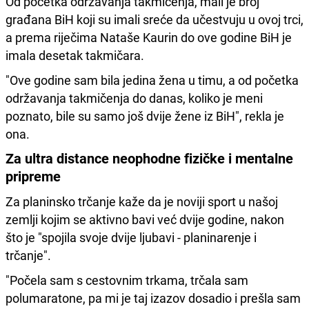
Od početka održavanja takmičenja, mali je broj
građana BiH koji su imali sreće da učestvuju u ovoj trci,
a prema riječima Nataše Kaurin do ove godine BiH je
imala desetak takmičara.
"Ove godine sam bila jedina žena u timu, a od početka
održavanja takmičenja do danas, koliko je meni
poznato, bile su samo još dvije žene iz BiH", rekla je
ona.
Za ultra distance neophodne fizičke i mentalne
pripreme
Za planinsko trčanje kaže da je noviji sport u našoj
zemlji kojim se aktivno bavi već dvije godine, nakon
što je "spojila svoje dvije ljubavi - planinarenje i
trčanje".
"Počela sam s cestovnim trkama, trčala sam
polumaratone, pa mi je taj izazov dosadio i prešla sam