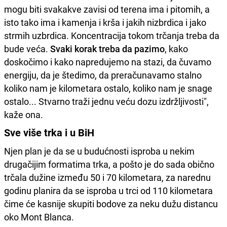
mogu biti svakakve zavisi od terena ima i pitomih, a
isto tako ima i kamenja i krša i jakih nizbrdica i jako
strmih uzbrdica. Koncentracija tokom trčanja treba da
bude veća.
Svaki korak treba da pazimo
, kako
doskočimo i kako napredujemo na stazi, da čuvamo
energiju, da je štedimo, da preračunavamo stalno
koliko nam je kilometara ostalo, koliko nam je snage
ostalo... Stvarno traži jednu veću dozu izdržljivosti",
kaže ona.
Sve više trka i u BiH
Njen plan je da se u budućnosti isproba u nekim
drugačijim formatima trka, a pošto je do sada obično
trčala dužine između 50 i 70 kilometara, za narednu
godinu planira da se isproba u trci od 110 kilometara
čime će kasnije skupiti bodove za neku dužu distancu
oko Mont Blanca.