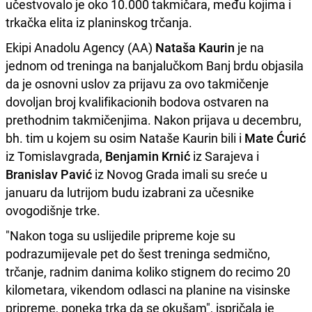
učestvovalo je oko 10.000 takmičara, među kojima i
trkačka elita iz planinskog trčanja.
Ekipi Anadolu Agency (AA)
Nataša Kaurin
je na
jednom od treninga na banjalučkom Banj brdu objasila
da je osnovni uslov za prijavu za ovo takmičenje
dovoljan broj kvalifikacionih bodova ostvaren na
prethodnim takmičenjima. Nakon prijava u decembru,
bh. tim u kojem su osim Nataše Kaurin bili i
Mate Ćurić
iz Tomislavgrada,
Benjamin Krnić
iz Sarajeva i
Branislav Pavić
iz Novog Grada imali su sreće u
januaru da lutrijom budu izabrani za učesnike
ovogodišnje trke.
"Nakon toga su uslijedile pripreme koje su
podrazumijevale pet do šest treninga sedmično,
trčanje, radnim danima koliko stignem do recimo 20
kilometara, vikendom odlasci na planine na visinske
pripreme, poneka trka da se okušam", ispričala je