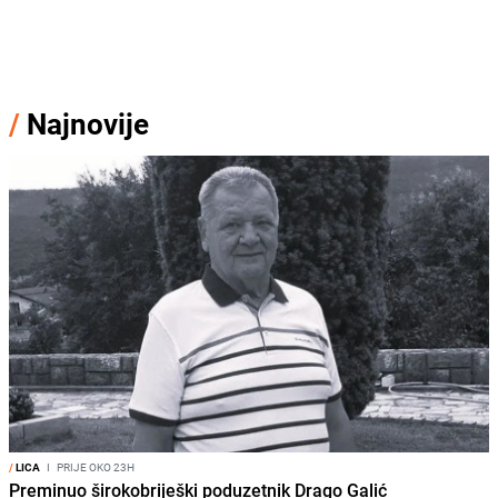
/
Najnovije
/
LICA
I
PRIJE OKO 23H
Preminuo širokobriješki poduzetnik Drago Galić