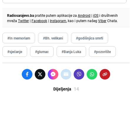
Radiosarajevo.ba
pratite putem aplikacije za
Android
|
iOS
i društvenih
mreža
Twitter
|
Facebook
|
Instagram
, kao i putem našeg
Viber
Chata.
#In memoriam
#Bh. velikani
#godišnjica smrti
#sjećanje
#glumac
#Banja Luka
#pozorište
14
Dijeljenja