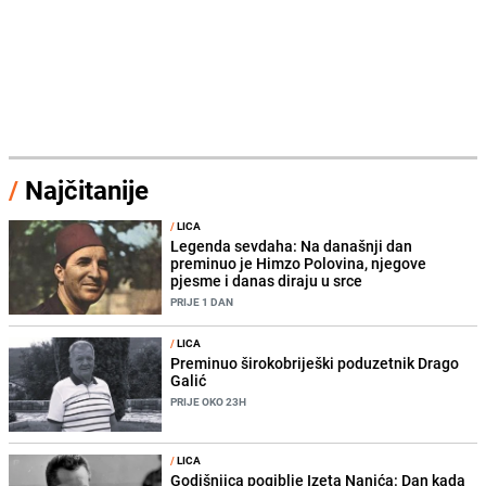
/
Najčitanije
/
LICA
Legenda sevdaha: Na današnji dan
preminuo je Himzo Polovina, njegove
pjesme i danas diraju u srce
PRIJE 1 DAN
/
LICA
Preminuo širokobriješki poduzetnik Drago
Galić
PRIJE OKO 23H
/
LICA
Godišnjica pogiblje Izeta Nanića: Dan kada