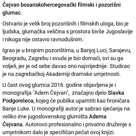
Ćejvan
bosanskohercegovački filmski i pozorišni
glumac.
Ostvario je velik broj pozorišnih i filmskih uloga, bio je
ljudska, glumačka veličina s prostora bivše Jugoslavije
i nikoga nije ostavio ravnodušnim.
Igrao je u brojnim pozorištima, u Banjoj Luci, Sarajevu,
Beogradu, Zagrebu i svuda je bio domaći, svi su ga
voljeli, jer je od sebe davao ono najvrijednije. Studirao
je na zagrebačkoj Akademiji dramske umjetnosti.
U čast ovog glumca 2016. godine objavljena je i
monografija "Adem Čejvan", značajno djelo
Slavka
Podgoreleca,
kojeg će publika upamtiti kao hroničara
Banje Luke. U monografiji autor je sabrao sjećanja na
veliko ime jugoslovenskog glumišta
Adema
Ćejvana.
Autorovo profesionalno i privatno druženje s
umjetnikom dalo je specifičan pečat ovoj knjizi.