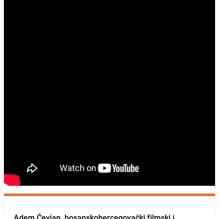
Adem Ćevjan, bosanskohercegovački filmski i