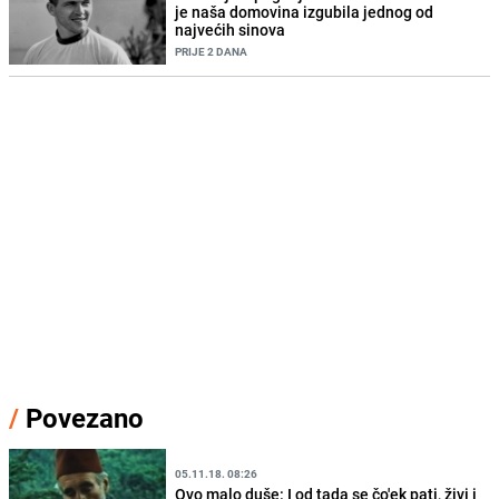
je naša domovina izgubila jednog od
najvećih sinova
PRIJE 2 DANA
/
Povezano
05.11.18. 08:26
Ovo malo duše: I od tada se čo'ek pati, živi i